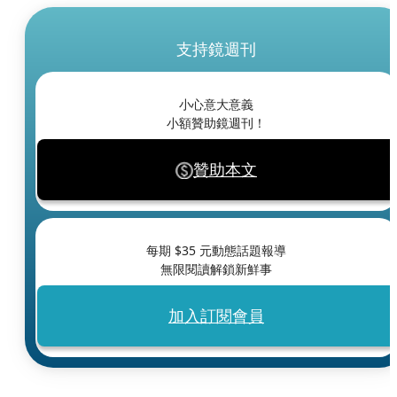
支持鏡週刊
小心意大意義
小額贊助鏡週刊！
贊助本文
每期 $
35
元動態話題報導
無限閱讀解鎖新鮮事
加入訂閱會員