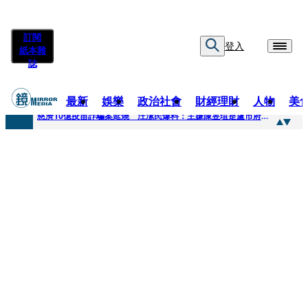
訂閱
登入
紙本雜
誌
最新
娛樂
政治社會
財經理財
人物
美
快訊
慈濟10億疫苗詐騙案延燒 汪潔民爆料：主嫌陳昱瑄是盧市府法律顧問
快訊
桃園平鎮凶殺命案！85歲婦倒臥血泊慘死 丈夫遭帶回偵訊
快訊
拖吊車載運轎車突鬆脫滑落 後方車輛全嚇壞