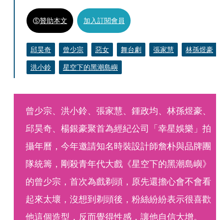
贊助本文
加入訂閱會員
邱昊奇
曾少宗
惡女
舞台劇
張家慧
林孫煜豪
洪小鈴
星空下的黑潮島嶼
曾少宗、洪小鈴、張家慧、鍾政均、林孫煜豪、
邱昊奇、楊銀豪聚首為經紀公司「幸星娛樂」拍
攝年曆，今年邀請知名時裝設計師詹朴與品牌團
隊統籌，剛殺青年代大戲《星空下的黑潮島嶼》
的曾少宗，首次為戲剃頭，原先還擔心會不會看
起來太壞，沒想到剃頭後，粉絲紛紛表示很喜歡
他這個造型，反而覺得性感，讓他自信大增。