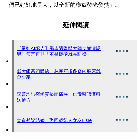
們已好好地長大，以全新的樣貌發光發熱」。
延伸閱讀
【最強AI認人】邵庭遇媒體大陣仗崩潰爆
哭 預言再見「不是懷孕就是離婚」
獻大銀幕初體驗 林襄穿超多條內褲床戰
曾少宗
李善均出殯愛妻掩面痛哭 供毒醫師遭移
送檢方
黃宣登記結婚 娶回經紀人女友Elsie