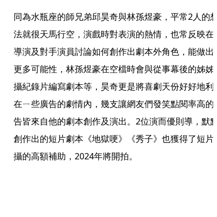
同為水瓶座的師兄弟邱昊奇與林孫煜豪，平常2人的
法就很天馬行空，演戲時對表演的熱情，也常反映在
導演及對手演員討論如何創作出劇本外角色，能做出
更多可能性，林孫煜豪在空檔時會與從事幕後的姊姊
攝紀錄片編寫劇本等，昊奇更是將喜劇天份好好地利
在ㄧ些廣告的劇情內，幾支讓網友們發笑點閱率高的
告皆來自他的劇本創作及演出。2位演而優則導，默
創作出的短片劇本《地獄哽》《秀子》也獲得了短片
攝的高額補助，2024年將開拍。