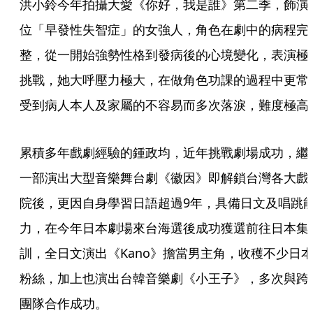
洪小鈴今年拍攝大愛《你好，我是誰》第二季，飾演
位「早發性失智症」的女強人，角色在劇中的病程完
整，從一開始強勢性格到發病後的心境變化，表演極
挑戰，她大呼壓力極大，在做角色功課的過程中更常
受到病人本人及家屬的不容易而多次落淚，難度極高
累積多年戲劇經驗的鍾政均，近年挑戰劇場成功，繼
一部演出大型音樂舞台劇《徽因》即解鎖台灣各大戲
院後，更因自身學習日語超過9年，具備日文及唱跳
力，在今年日本劇場來台海選後成功獲選前往日本集
訓，全日文演出《Kano》擔當男主角，收穫不少日
粉絲，加上也演出台韓音樂劇《小王子》，多次與跨
團隊合作成功。