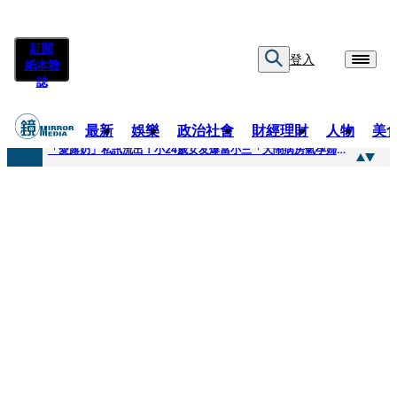
訂閱
登入
紙本雜
誌
最新
娛樂
政治社會
財經理財
人物
美
快訊
「愛露奶」私訊流出！小24歲女友爆當小三「大鬧病房氣孕婦」 姜厚任不忍回應了
快訊
台玻夫人稱長子抑鬱輕生 兒媳譚以欣：若愛只在完全順從才給予，就不是無條件的愛
快訊
廖峻中風前妻「父親節餵飯照顧」 兒曬溫馨背影感慨：不計前嫌的真愛