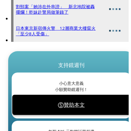
割頸案「她涉在外串證」 新北地院被轟
擺爛！乾妹赴警局做筆錄了
日本東京新宿傳火警 12層商業大樓竄火
「至少8人受傷」
支持鏡週刊
小心意大意義
小額贊助鏡週刊！
贊助本文