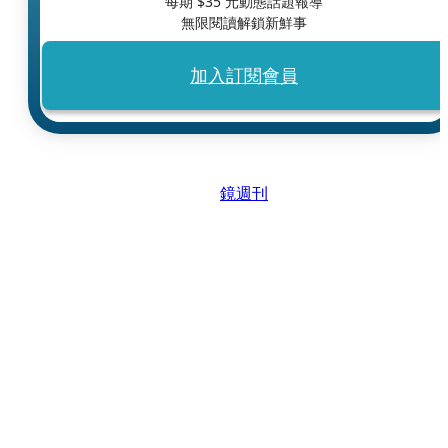
每期 $
35
元動態話題報導
無限閱讀解鎖新鮮事
加入訂閱會員
鏡週刊