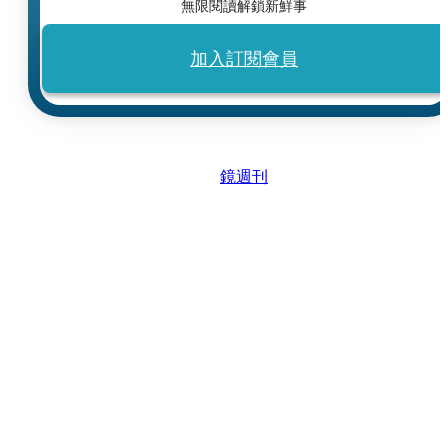
無限閱讀解鎖新鮮事
加入訂閱會員
鏡週刊