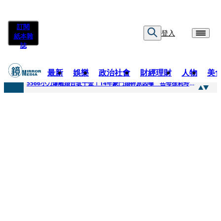
訂閱
登入
紙本雜
誌
最新
娛樂
政治社會
財經理財
人物
美
快訊
5566小刀爆離婚台玻千金！14年豪門婚碎原因曝 岳母徐莉玲風暴意外揭家族祕辛
快訊
徐莉玲喪子劇變／徐莉玲「巨大哀傷足不出戶」 解密長子身世
快訊
醫美偷拍案無影像網紅律師仍喊提告 學者：須具備侵權要件