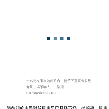
一名街友睡在地鐵月台，毯子下竟竄出多隻
老鼠，場景嚇人。（翻攝
tiktok@six4bk718）
過往紐約市民對於鼠患早已見怪不怪，據報導，鼠患