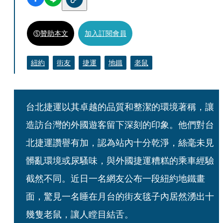
贊助本文
加入訂閱會員
紐約
街友
捷運
地鐵
老鼠
台北捷運以其卓越的品質和整潔的環境著稱，讓
造訪台灣的外國遊客留下深刻的印象。他們對台
北捷運讚譽有加，認為站內十分乾淨，絲毫未見
髒亂環境或尿騷味，與外國捷運糟糕的乘車經驗
截然不同。近日一名網友公布一段紐約地鐵畫
面，驚見一名睡在月台的街友毯子內居然湧出十
幾隻老鼠，讓人瞠目結舌。