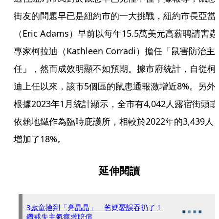
街友的問題早已是紐約市的一大挑戰，紐約市長亞當
（Eric Adams）早前以每年15.5萬美元高薪聘請害蟲
專家柯拉迪（Kathleen Corradi）擔任「鼠害防治主
任」，然而成效明顯不如預期。據市府統計，自從柯
迪上任以來，該市5個區的鼠患通報激增近8%。另外
根據2023年1月統計顯示，全市有4,042人露宿街頭或
依賴地鐵作為臨時庇護所，相較於2022年的3,439人
增加了18%。
延伸閱讀
3歲童撿到「亮晶晶」 爸媽憂誤吞扔了！
鑽戒失主氣瘋求賠償