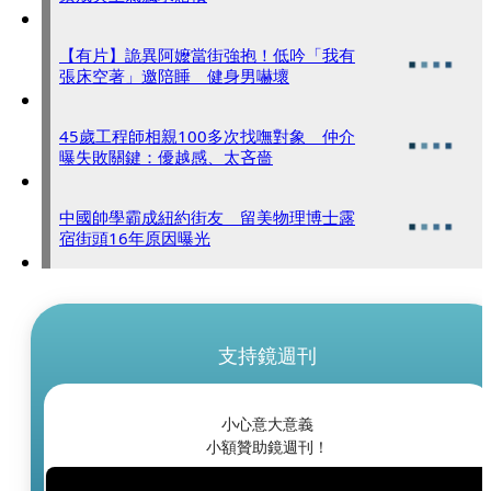
【有片】詭異阿嬤當街強抱！低吟「我有
張床空著」邀陪睡 健身男嚇壞
45歲工程師相親100多次找嘸對象 仲介
曝失敗關鍵：優越感、太吝嗇
中國帥學霸成紐約街友 留美物理博士露
宿街頭16年原因曝光
支持鏡週刊
小心意大意義
小額贊助鏡週刊！