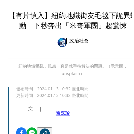
【有片慎入】紐約地鐵街友毛毯下詭異
動 下秒奔出「米奇軍團」超驚悚
政治社會
紐約地鐵髒亂，鼠患一直是棘手待解決的問題。（示意圖，
unsplash）
發布時間：
2024.01.13 10:32
臺北時間
更新時間：
2024.01.13 10:32
臺北時間
文
陳嘉玲