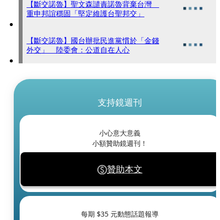
【斷交諾魯】聖文森譴責諾魯背棄台灣
重申邦誼穩固「堅定維護台聖邦交」
【斷交諾魯】國台辦批民進黨慣於「金錢
外交」 陸委會：公道自在人心
支持鏡週刊
小心意大意義
小額贊助鏡週刊！
贊助本文
每期 $
35
元動態話題報導