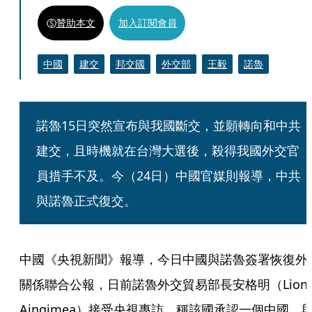
贊助本文
加入訂閱會員
中國
建交
邦交國
外交部
王毅
諾魯
諾魯15日突然宣布與我國斷交，並願轉向和中共
建交，且時機就在台灣大選後，殺得我國外交官
員措手不及。今（24日）中國官媒則報導，中共
與諾魯正式復交。
中國《央視新聞》報導，今日中國與諾魯簽署恢復外
關係聯合公報，日前諾魯外交貿易部長安格明（Lionel
Aingimea）接受央視專訪，稱該國承認一個中國、