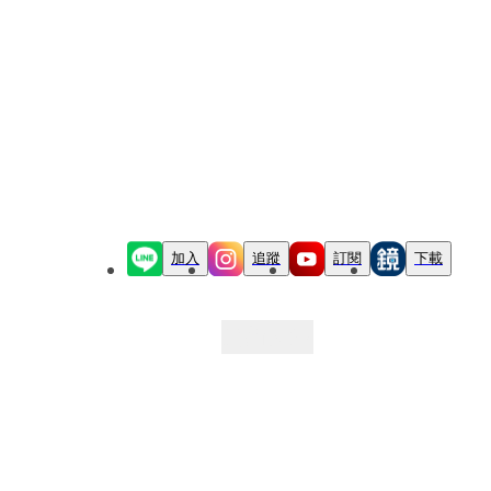
加入
追蹤
訂閱
下載
最新文章