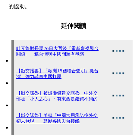
的協助。
延伸閱讀
吐瓦魯財長曝26日大選後「重新審視與台
關係」 稱台灣與中國問題有爭議
【斷交諾魯】「歐洲18國聯合聲明」挺台
灣 強力譴責中國打壓
【斷交諾魯】被爆砸錢建交諾魯 中外交
部嗆「小人之心」：有東西是錢買不到的
【斷交諾魯】美稱「中國常用承諾換外交
卻未兌現」 鼓勵各國與台接觸