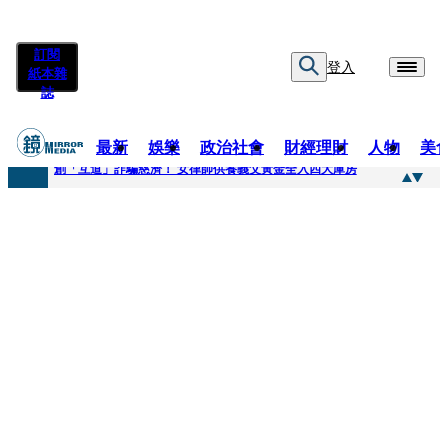
訂閱
登入
紙本雜
誌
最新
娛樂
政治社會
財經理財
人物
美
快訊
創「互道」詐騙慈濟！ 女律師供養義父黃金全入四大庫房
快訊
前時力黨魁表態「反對刪公視預算」 盼在野三思：改凍結處理受質疑項目
快訊
六強片齊聚桃影 小薰《祖先鬼》回桃影娘家 《長安的荔枝》桃影加映一票難求