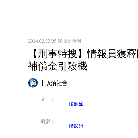
2024.02.03 05:58
臺北時間
【刑事特搜】情報員獲釋
補償金引殺機
政治社會
文
潘姵如
攝影
攝影組