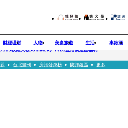
財經理財
人物
美食旅遊
生活
車錶酒
 SBS歌謠大戰SUMMER》TVBS直播祭追星福利
話題
台北畫刊
房訊發燒榜
防詐鏡區
更多
任李文詳接掌兆基屋管2天就喊撤出！
持斷掃把戳女代課老師眼睛大失血近失明