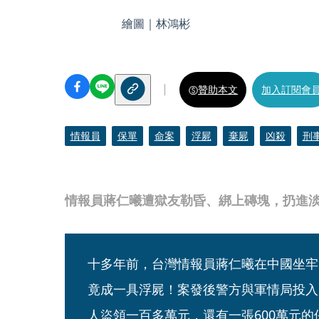
繪圖｜林鴻彬
贊助本文
加入訂閱會
情報員
保單
命案
浮屍
棄屍
凶殺
刑
情報員蔣仁曦遭獄友勒昏、綁上磚塊，扔進
十多年前，台灣情報員蔣仁曦在中國坐牢
竟成一具浮屍！案發後警方與軍情局投入
人盜領一百多萬元，還有一張600萬元