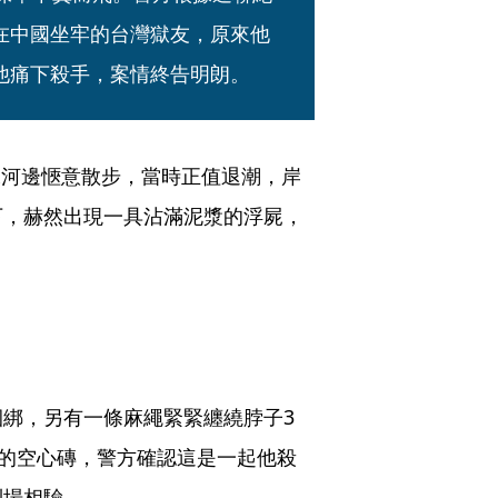
在中國坐牢的台灣獄友，原來他
他痛下殺手，案情終告明朗。
淡水河邊愜意散步，當時正值退潮，岸
下，赫然出現一具沾滿泥漿的浮屍，
綁，另有一條麻繩緊緊纏繞脖子3
重的空心磚，警方確認這是一起他殺
到場相驗。