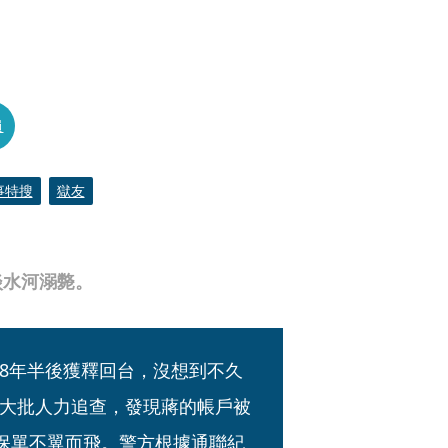
員
事特搜
獄友
淡水河溺斃。
8年半後獲釋回台，沒想到不久
大批人力追查，發現蔣的帳戶被
的保單不翼而飛。警方根據通聯紀