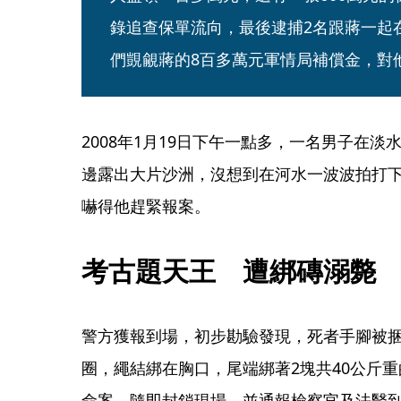
錄追查保單流向，最後逮捕2名跟蔣一起
們覬覦蔣的8百多萬元軍情局補償金，對
2008年1月19日下午一點多，一名男子在
邊露出大片沙洲，沒想到在河水一波波拍打
嚇得他趕緊報案。
考古題天王　遭綁磚溺斃
警方獲報到場，初步勘驗發現，死者手腳被捆
圈，繩結綁在胸口，尾端綁著2塊共40公斤
命案，隨即封鎖現場，並通報檢察官及法醫