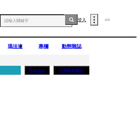
登入
瑪法達
專欄
動態雜誌
訂閱紙本雜誌
Podcasts