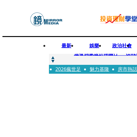
最新
娛樂
政治社會
快訊
邊看偶像邊拚韓國行 《2026
2026瘋世足
快訊
魅力基隆
房市熱
代誌大條火急跳船？ 宏碁派
快訊
一句「請回去坐好」 特教生