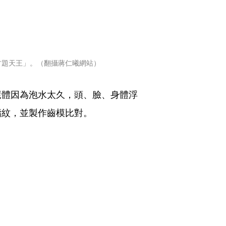
古題天王」。（翻攝蔣仁曦網站）
屍體因為泡水太久，頭、臉、身體浮
指紋，並製作齒模比對。