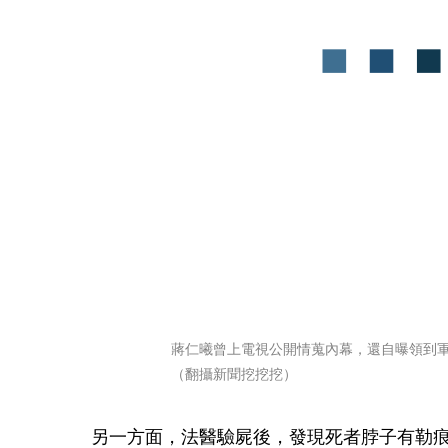
蔣仁曦曾上電視公開情蒐內幕，還自曝領到
（翻攝新聞挖挖挖）
另一方面，法醫驗屍後，發現死者脖子有勒