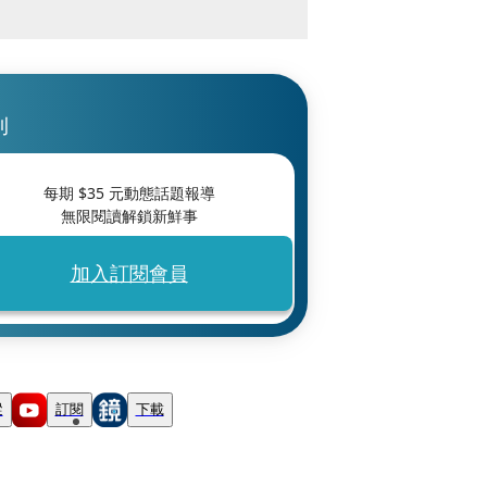
刊
每期 $
35
元動態話題報導
無限閱讀解鎖新鮮事
加入訂閱會員
蹤
訂閱
下載