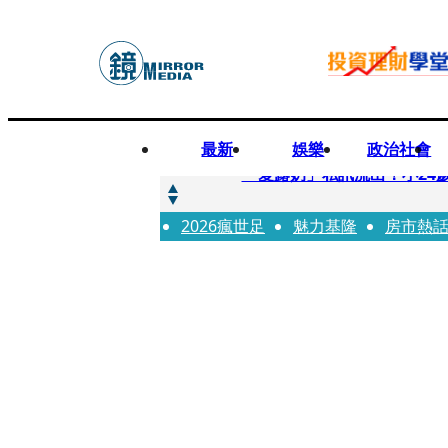
最新
娛樂
政治社會
快訊
「愛露奶」私訊流出！小24
2026瘋世足
快訊
魅力基隆
房市熱
台玻夫人稱長子抑鬱輕生 
快訊
廖峻中風前妻「父親節餵飯