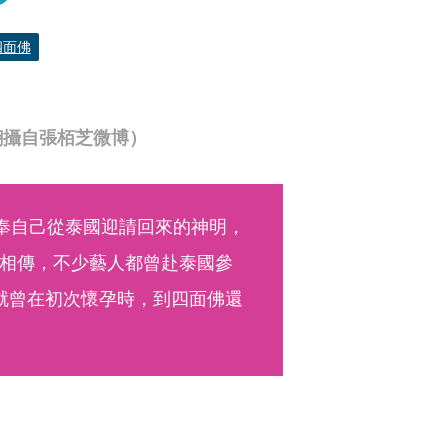
四面佛
翻攝自張栢芝微博）
奉自己從泰國迎請回來的神明，
相傳，不少藝人都曾赴泰國參
就曾在初次懷孕時，到四面佛還