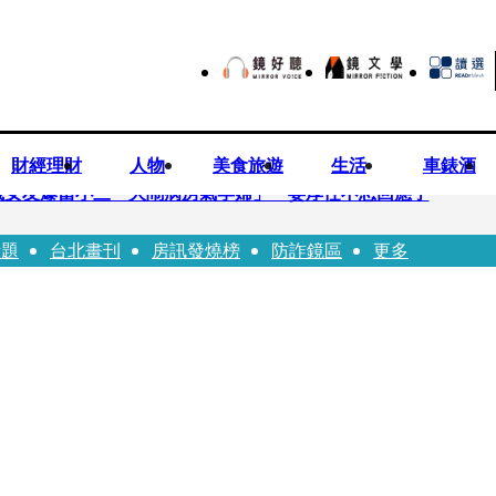
財經理財
人物
美食旅遊
生活
車錶酒
歲女友爆當小三「大鬧病房氣孕婦」 姜厚任不忍回應了
話題
台北畫刊
房訊發燒榜
防詐鏡區
更多
兒媳譚以欣：若愛只在完全順從才給予，就不是無條件的愛
照顧」 兒曬溫馨背影感慨：不計前嫌的真愛