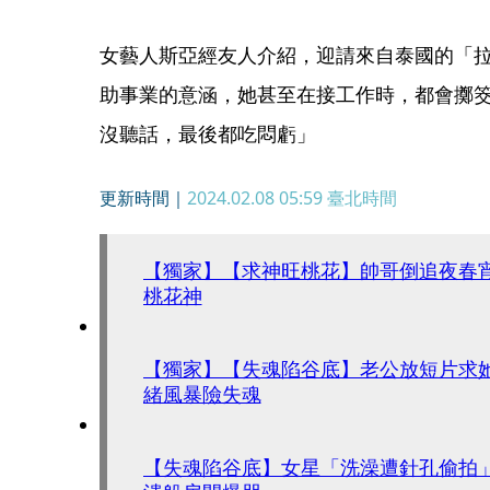
女藝人斯亞經友人介紹，迎請來自泰國的「
助事業的意涵，她甚至在接工作時，都會擲
沒聽話，最後都吃悶虧」
更新時間｜
2024.02.08 05:59
臺北時間
【獨家】【求神旺桃花】帥哥倒追夜春
桃花神
【獨家】【失魂陷谷底】老公放短片求
緒風暴險失魂
【失魂陷谷底】女星「洗澡遭針孔偷拍