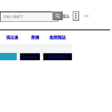
登入
瑪法達
專欄
動態雜誌
訂閱紙本雜誌
Podcasts