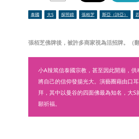
泰國
大S
探照鏡
張栢芝
斯亞（詩亞）
張栢芝佛牌後，被許多商家視為活招牌。（
小A辣篤信泰國宗教，甚至因此開廟，供
將自己的信仰發揚光大。演藝圈藉由口耳
拜，其中以曼谷的四面佛最為知名，大S
願祈福。