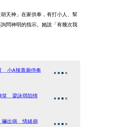
拉胡天神」在家供奉，有打小人、幫
筊詢問神明的指示。她說「有幾次我
宵 小A辣蓋廟侍奉
她笑 梁詠琪陷情
」嚇出病 情緒崩