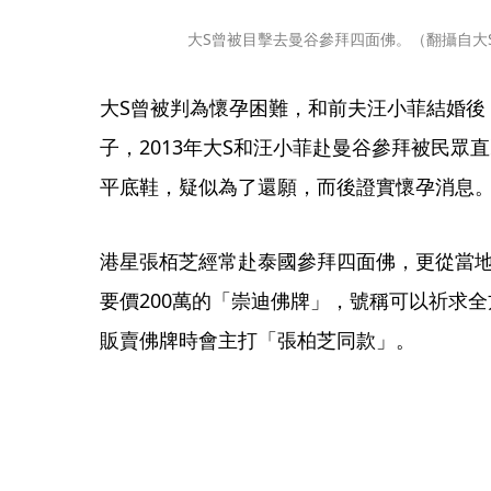
大S曾被目擊去曼谷參拜四面佛。（翻攝自大
大S曾被判為懷孕困難，和前夫汪小菲結婚後
子，2013年大S和汪小菲赴曼谷參拜被民眾
平底鞋，疑似為了還願，而後證實懷孕消息
港星張栢芝經常赴泰國參拜四面佛，更從當
要價200萬的「崇迪佛牌」，號稱可以祈求
販賣佛牌時會主打「張柏芝同款」。