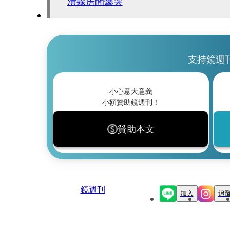
潰躲房間爆哭
支持鏡週
小心意大意義
小額贊助鏡週刊！
贊助本文
鏡週刊
加入
追