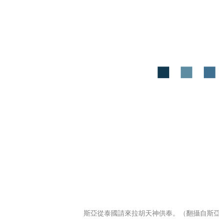
斯亞從泰國請來拉胡天神供奉。（翻攝自斯