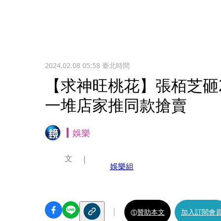
2024.02.08 05:58
臺北時間
【求神旺桃花】張栢芝砸
一堆店家推同款搶賣
娛樂
文
娛樂組
贊助本文
加入訂閱會