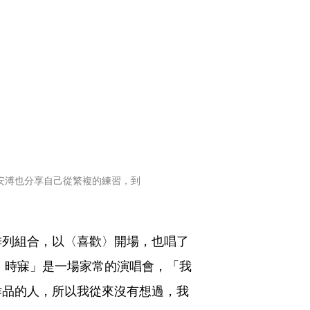
安溥也分享自己從繁複的練習，到
排列組合，以〈喜歡〉開場，也唱了
提到「安溥・時寐」是一場家常的演唱會，「我
作品的人，所以我從來沒有想過，我