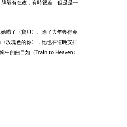
，脾氣有在改，有時很差，但是是一
以她唱了〈寶貝〉。除了去年獲得金
的〈玫瑰色的你〉，她也在這晚安排
曲目如〈Train to Heaven〉