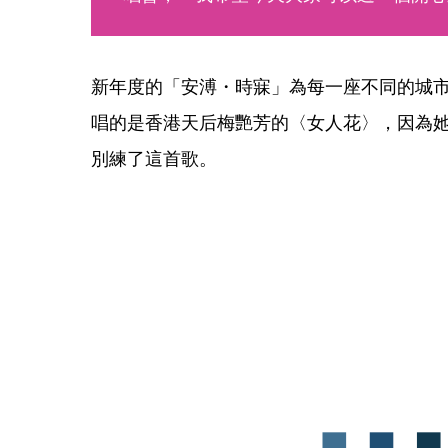
新年度的「安溥・時寐」為每一座不同的城
唱的是香港天后梅艷芳的〈女人花〉，因為
別練了這首歌。