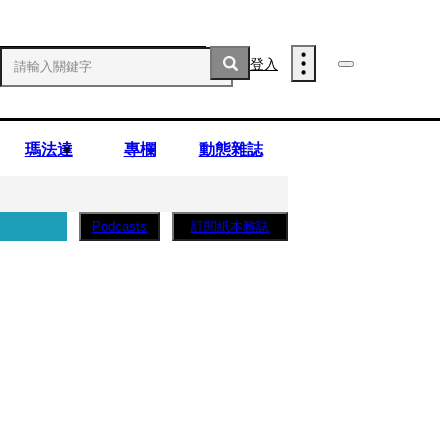
登入
瑪法達
專欄
動態雜誌
訂閱紙本雜誌
Podcasts