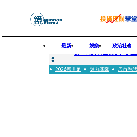
最新
娛樂
政治社會
快訊
創「互道」詐騙慈濟！ 女律
2026瘋世足
快訊
魅力基隆
房市熱
前時力黨魁表態「反對刪公
快訊
六強片齊聚桃影 小薰《祖