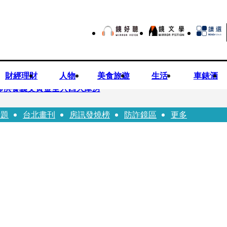
財經理財
人物
美食旅遊
生活
車錶酒
師供養義父黃金全入四大庫房
話題
台北畫刊
房訊發燒榜
防詐鏡區
更多
視預算」 盼在野三思：改凍結處理受質疑項目
先鬼》回桃影娘家 《長安的荔枝》桃影加映一票難求