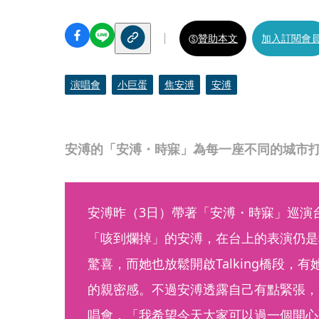
贊助本文
加入訂閱會
演唱會
小巨蛋
焦安溥
安溥
安溥的「安溥・時寐」為每一座不同的城市
安溥昨（3日）帶著「安溥・時寐」巡演
「咳到爛掉」的安溥，在台上的表演仍是
驚喜，而她也放鬆開啟Talking橋段，有她
的親密感。不過安溥透露自己有點緊張，
唱會，「我希望今天大家可以過一個開心