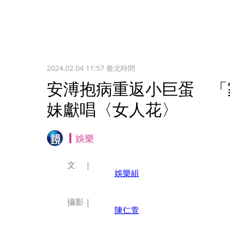
2024.02.04 11:57
臺北時間
安溥抱病重返小巨蛋 「
妹獻唱〈女人花〉
娛樂
文
娛樂組
攝影
陳仁萱