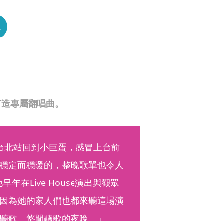
員
打造專屬翻唱曲。
台北站回到小巨蛋，感冒上台前
穩定而穩暖的，整晚歌單也令人
早年在Live House演出與觀眾
因為她的家人們也都來聽這場演
聽歌、悠閒聽歌的夜晚。」