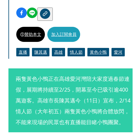
贊助本文
加入訂閱會員
直播
陳其邁
高雄
情人節
黃色小鴨
愛河
兩隻黃色小鴨正在高雄愛河灣陪大家度過春節連
假，展期將持續至2/25，開幕至今已吸引逾400
萬遊客。高雄市長陳其邁今（11日）宣布，2/14
情人節（大年初五）兩隻黃色小鴨將合體放閃，
不能來現場的民眾也有直播能目睹小鴨團聚。