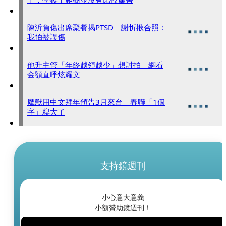
陳沂負傷出席聚餐揭PTSD 謝忻揪合照：
我怕被誤傷
他升主管「年終越領越少」想討拍 網看
金額直呼炫耀文
魔獸用中文拜年預告3月來台 春聯「1個
字」糗大了
支持鏡週刊
小心意大意義
小額贊助鏡週刊！