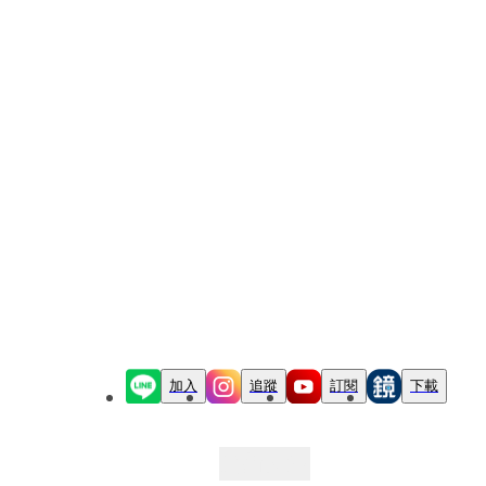
加入
追蹤
訂閱
下載
最新文章