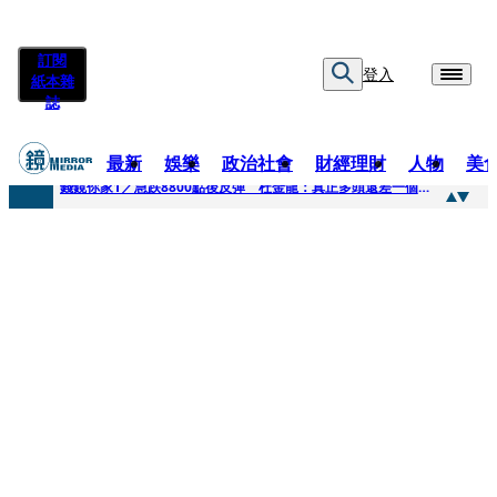
訂閱
登入
紙本雜
誌
最新
娛樂
政治社會
財經理財
人物
美
快訊
錢鏡你家1／急跌8800點後反彈 杜金龍：真正多頭還差一個訊號
快訊
鏡大咖／一起往好命路出發 唐綺陽
快訊
台中國一特教生暑輔失控！折斷掃把刺傷老師 女老師眼球重創恐失明