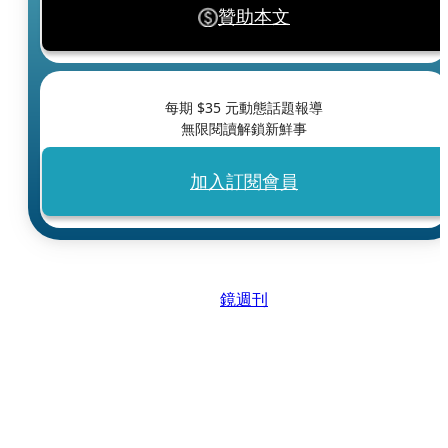
贊助本文
每期 $
35
元動態話題報導
無限閱讀解鎖新鮮事
加入訂閱會員
鏡週刊