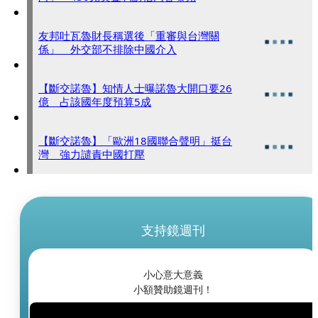
友邦吐瓦魯財長稱選後「重審與台灣關
係」 外交部不排除中國介入
【斷交諾魯】知情人士曝諾魯大開口要26
億 占該國年度預算5成
【斷交諾魯】「歐洲18國聯合聲明」挺台
灣 強力譴責中國打壓
支持鏡週刊
小心意大意義
小額贊助鏡週刊！