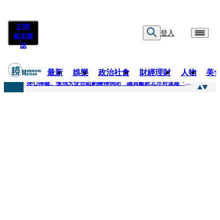
訂閱
登入
紙本雜
誌
最新
娛樂
政治社會
財經理財
人物
美
快訊
身心障礙、慢飛天使合組劇團傳倒閉 議員籲新北市府速建「文化藝術急難協助專案」
快訊
兆基風暴延燒／三百人擬提國賠？金額達14億 自救會提三大訴求
快訊
擊敗金像影帝梁家輝 易烊千璽《小小的我》再稱帝 25歲集齊金雞百花雙料紀錄