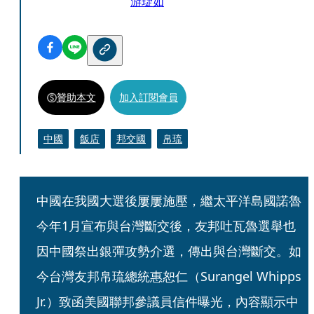
游琁如
贊助本文
加入訂閱會員
中國
飯店
邦交國
帛琉
中國在我國大選後屢屢施壓，繼太平洋島國諾魯
今年1月宣布與台灣斷交後，友邦吐瓦魯選舉也
因中國祭出銀彈攻勢介選，傳出與台灣斷交。如
今台灣友邦帛琉總統惠恕仁（Surangel Whipps 
Jr.）致函美國聯邦參議員信件曝光，內容顯示中