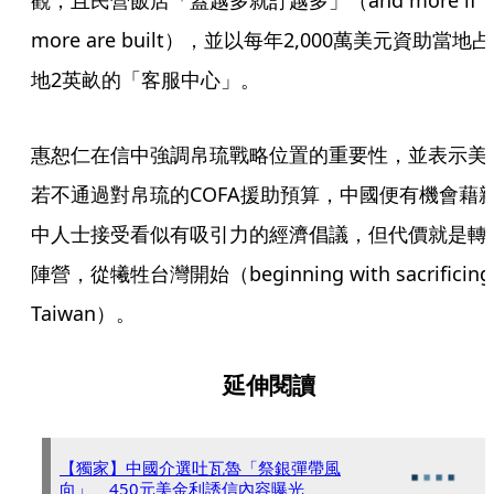
觀，且民營飯店「蓋越多就訂越多」（and more if 
more are built），並以每年2,000萬美元資助當地占
地2英畝的「客服中心」。
惠恕仁在信中強調帛琉戰略位置的重要性，並表示美
若不通過對帛琉的COFA援助預算，中國便有機會藉
中人士接受看似有吸引力的經濟倡議，但代價就是轉
陣營，從犧牲台灣開始（beginning with sacrificing 
Taiwan）。
延伸閱讀
【獨家】中國介選吐瓦魯「祭銀彈帶風
向」 450元美金利誘信內容曝光