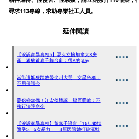
尋求113專線，求助專業社工人員。
延伸閱讀
【淚訴家暴真相5】夏克立擁加拿大3房
產 狠酸黃嘉千舞台劇：很A的play
當街遭尪狠踹放聲尖叫大哭 女星急稱：
不用保護令
愛侶變怨偶！江宏傑勝訴 福原愛嗆：不
執行法院命令
【淚訴家暴真相】黃嘉千證實「16年婚姻
遭受5、6次暴力」 3原因讓她打破沉默