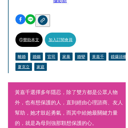
攝影組
贊助本文
加入訂閱會員
離婚
婚姻
官司
家暴
婚變
黃嘉千
鏡爆頭條
夏克立
家庭
黃嘉千選擇多年隱忍，除了雙方都是公眾人物
外，也有想保護的人，直到經由心理諮商、友人
幫助，她才鼓起勇氣，而其中給她最關鍵力量
的，就是為母則強那顆想保護的心。