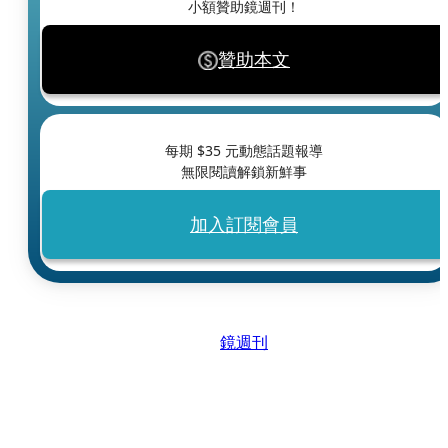
小額贊助鏡週刊！
贊助本文
每期 $
35
元動態話題報導
無限閱讀解鎖新鮮事
加入訂閱會員
鏡週刊