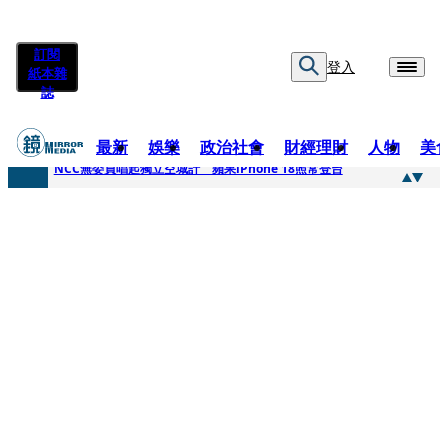
訂閱
登入
紙本雜
誌
最新
娛樂
政治社會
財經理財
人物
美
快訊
NCC無委員唱起獨立空城計 蘋果iPhone 18照常登台
快訊
六強片齊聚桃影 小薰《祖先鬼》回桃影娘家 《長安的荔枝》桃影加映一票難求
快訊
8年磨一劍 陳法拉自編自導《Bloodline》進軍多倫多 柯林法洛姊弟相挺