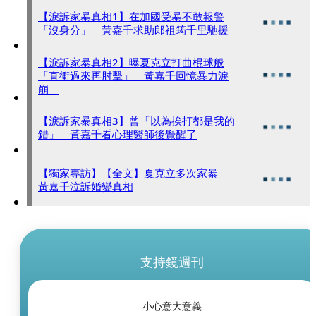
【淚訴家暴真相1】在加國受暴不敢報警
「沒身分」 黃嘉千求助郎祖筠千里馳援
【淚訴家暴真相2】曝夏克立打曲棍球般
「直衝過來再肘擊」 黃嘉千回憶暴力淚
崩
【淚訴家暴真相3】曾「以為挨打都是我的
錯」 黃嘉千看心理醫師後覺醒了
【獨家專訪】【全文】夏克立多次家暴
黃嘉千泣訴婚變真相
支持鏡週刊
小心意大意義