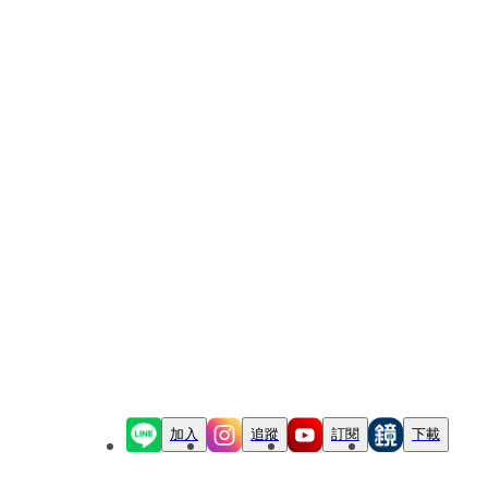
加入
追蹤
訂閱
下載