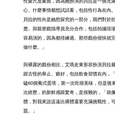
性愛尺度畫面，因為她扮演的貝拉是一個充
心、什麼事情都想試試看，包括性行為在內
貝拉的性向是她想探究的一部分，我們對於
楚。與親密戲指導員充分合作，包括拍攝現
容易演的，因為都排練過。那些戲份很快就
做什麼。」
與裸露的戲份相比，艾瑪史東形容扮演貝拉
跟古怪的舉止、癖好，包括飲食習慣在內，
磕60個葡式蛋塔，第一次吃很美味，但是後
次經歷」的新鮮感跟驚奇，是很難的，「就
體，對我來說這遠比裸體還要充滿挑戰性，
題。」