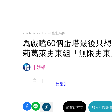
2024.02.27 16:39
臺北時間
為戲嗑60個蛋塔最後只
莉葛萊史東組「無限史東
娛樂
文
娛樂組
贊助本文
加入訂閱會