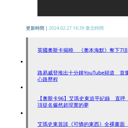
更新時間｜
2024.02.27 16:39
臺北時間
英國奧斯卡揭曉 《奧本海默》奪下7項
路易威登推出十分鐘YouTube頻道 
心路歷程
【奧斯卡96】艾瑪史東追平紀錄 直呼
項提名儼然超現實的夢
艾瑪史東首談《可憐的東西》全裸畫面