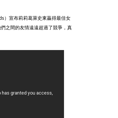
rds）宣布莉莉葛萊史東贏得最佳女
她們之間的友情遠遠超過了競爭，真