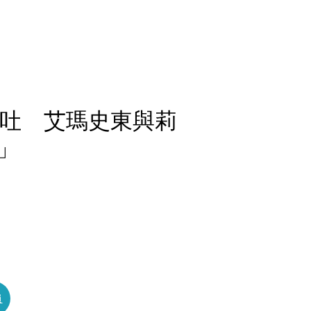
想吐 艾瑪史東與莉
」
員