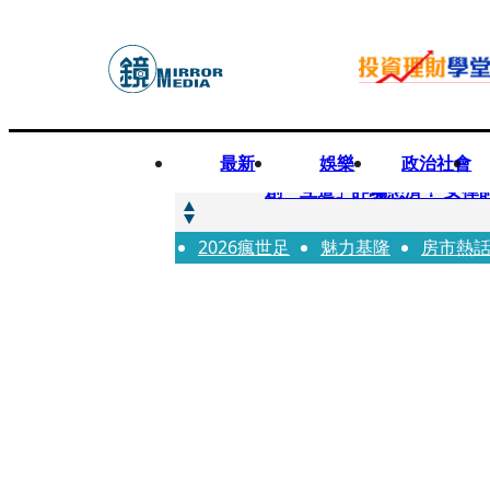
最新
娛樂
政治社會
快訊
創「互道」詐騙慈濟！ 女律
2026瘋世足
快訊
魅力基隆
房市熱
前時力黨魁表態「反對刪公
快訊
六強片齊聚桃影 小薰《祖