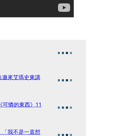
首集邀來艾瑪史東講
《可憐的東西》11
 「我不是一直想