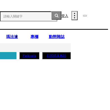
登入
瑪法達
專欄
動態雜誌
訂閱紙本雜誌
Podcasts