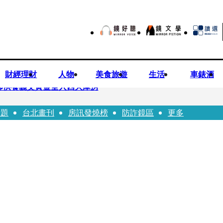
財經理財
人物
美食旅遊
生活
車錶酒
師供養義父黃金全入四大庫房
話題
台北畫刊
房訊發燒榜
防詐鏡區
更多
視預算」 盼在野三思：改凍結處理受質疑項目
先鬼》回桃影娘家 《長安的荔枝》桃影加映一票難求