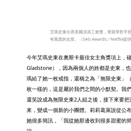
艾瑪史東出席美國演員工會獎，替競爭對手
有風度的女星。（SAG Awards／Netflix提
今年艾瑪史東在奧斯卡最佳女主角獎項上，碰上
Gladstone），因為兩個人的姓都是史東
瑪給了她一枚戒指，還稱之為「無限史東」（Infi
枚一樣的，這是屬於我們之間的小默契。我
還笑說成為無限史東2人組之後，接下來要把莎朗史
來，變成一個新的小團體。莉莉葛萊說從公
她很多簡訊，「我從她那邊收到很多甜蜜的
誼。」