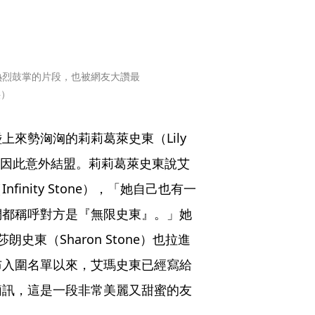
熱烈鼓掌的片段，也被網友大讚最
供）
來勢洶洶的莉莉葛萊史東（Lily 
，也因此意外結盟。莉莉葛萊史東說艾
nity Stone），「她自己也有一
們都稱呼對方是『無限史東』。」她
東（Sharon Stone）也拉進
布入圍名單以來，艾瑪史東已經寫給
簡訊，這是一段非常美麗又甜蜜的友