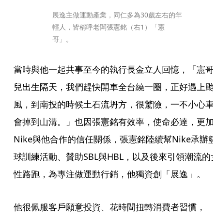
展逸主做運動產業，同仁多為30歲左右的年
輕人，皆稱呼老闆張憲銘（右1）「憲
哥」。
當時與他一起共事至今的執行長金立人回憶，「憲哥
兒出生隔天，我們趕快開車全台繞一圈，正好遇上颱
風，到南投的時候土石流坍方，很驚險，一不小心車
會掉到山溝。」也因張憲銘有效率，使命必達，更加
Nike與他合作的信任關係，張憲銘陸續幫Nike承辦籃
球訓練活動、贊助SBL與HBL，以及後來引領潮流的
性路跑，為專注做運動行銷，他獨資創「展逸」。
他很佩服客戶願意投資、花時間扭轉消費者習慣，