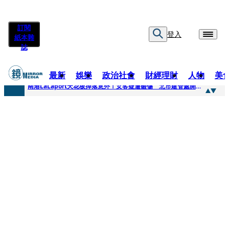
訂閱
登入
紙本雜
誌
最新
娛樂
政治社會
財經理財
人物
美
快訊
南港LaLaport天花板掉落意外！女客疑遭砸傷 北市建管處開罰30萬
快訊
川普又出招！多晶矽產品課15%關稅12月生效 經濟部回應了
快訊
美伊衝突要注意！ 台塑四寶7月營收齊揚股價抗跌