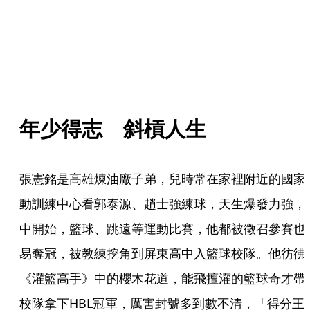
年少得志　斜槓人生
張憲銘是高雄煉油廠子弟，兒時常在家裡附近的國家
動訓練中心看郭泰源、趙士強練球，天生爆發力強，
中開始，籃球、跳遠等運動比賽，他都被徵召參賽也
易奪冠，被教練挖角到屏東高中入籃球校隊。他彷彿
《灌籃高手》中的櫻木花道，能飛擅灌的籃球奇才帶
校隊拿下HBL冠軍，厲害封號多到數不清，「得分王