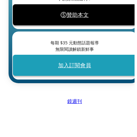
贊助本文
每期 $
35
元動態話題報導
無限閱讀解鎖新鮮事
加入訂閱會員
鏡週刊