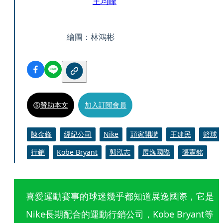
王均峰
繪圖：林鴻彬
贊助本文
加入訂閱會員
陳金鋒
經紀公司
Nike
頭家開講
王建民
籃球
行銷
Kobe Bryant
郭泓志
展逸國際
張憲銘
喜愛運動賽事的球迷幾乎都知道展逸國際，它是
Nike長期配合的運動行銷公司，Kobe Bryant等