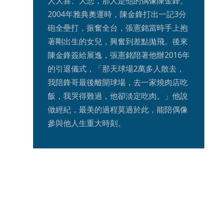
人大喜、大悲，那人是他的偶像陳金鋒。
2004年雅典奧運時，陳金鋒打出一記3分
砲全壘打，振奮全台，張憲銘當時手上抱
著剛出生的女兒，興奮到差點拋飛。後來
陳金鋒簽給展逸，張憲銘陪著他辦2016年
的引退儀式，「那天球場2萬多人散去，
我陪鋒哥最後離開球場，去一家燒肉店吃
飯，我哭得難過，他卻淡定吃肉。」他說
做經紀，最美的過程莫過於此，能陪偶像
參與他人生重大時刻。