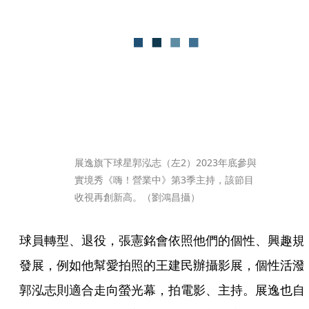
展逸旗下球星郭泓志（左2）2023年底參與
實境秀《嗨！營業中》第3季主持，該節目
收視再創新高。（劉鴻昌攝）
球員轉型、退役，張憲銘會依照他們的個性、興趣規
發展，例如他幫愛拍照的王建民辦攝影展，個性活潑
郭泓志則適合走向螢光幕，拍電影、主持。展逸也自