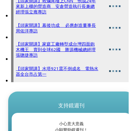
【頭家開講】救爛尾樓上CNN 他成24年
來新上櫃的營造商 安倉營造執行長兼總
經理張立雍專訪
【頭家開講】幕後功成 必應創造董事長
周佑洋專訪
【頭家開講】家庭工廠轉型成台灣四面鉋
木機王 賣到全球62國 勝源機械總經理
張聰捷專訪
【頭家開講】水塔921震不倒成名 電熱水
器全台市占第一
支持鏡週刊
小心意大意義
小額贊助鏡週刊！