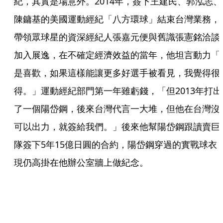
紀，其實是場意外。2014年，簽下王建民、郭泓志、
陳鏞基的美國運動經紀「八方環球」結束台灣業務，
帶領眾球星的資深經紀人張嘉元便與舊識張憲銘洽談
加入展逸，在不確定經濟效益的當年，他坦言動力「
是喜歡，如果這樣能讓更多好選手被看見，我覺得很
得。」運動經紀部門第一年雖虧錢，「但2013年打出
了一個陽岱鋼，後來台灣代言一大堆，但他在台灣沒
可以出力，就簽給我們。」後來他幫陽岱鋼跟讀賣巨
隊簽下5年15億日圓的合約，陽岱鋼穿過的實戰球衣
現仍高掛在他辦公室牆上做紀念。