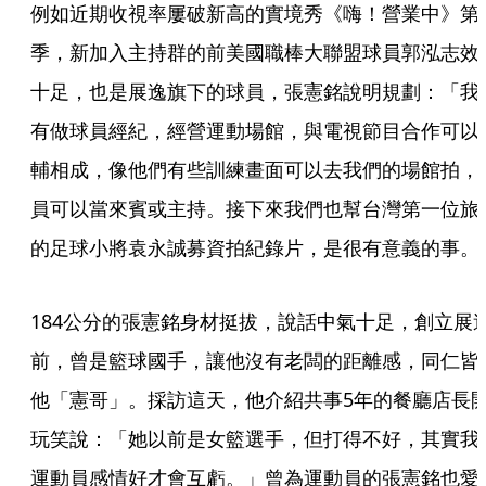
例如近期收視率屢破新高的實境秀《嗨！營業中》第
季，新加入主持群的前美國職棒大聯盟球員郭泓志效
十足，也是展逸旗下的球員，張憲銘說明規劃：「我
有做球員經紀，經營運動場館，與電視節目合作可以
輔相成，像他們有些訓練畫面可以去我們的場館拍，
員可以當來賓或主持。接下來我們也幫台灣第一位旅
的足球小將袁永誠募資拍紀錄片，是很有意義的事。
184公分的張憲銘身材挺拔，說話中氣十足，創立展
前，曾是籃球國手，讓他沒有老闆的距離感，同仁皆
他「憲哥」。採訪這天，他介紹共事5年的餐廳店長
玩笑說：「她以前是女籃選手，但打得不好，其實我
運動員感情好才會互虧。」曾為運動員的張憲銘也愛