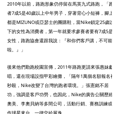
2010年以前，路跑形象仍停留在馬英九式路跑，「跑
者7成5是40歲以上中年男子，穿著背心小短褲，腳上
都是MIZUNO或亞瑟士的團購鞋，當Nike鎖定25歲以
下的女性為消費者，第一年就要求參賽者要有7成5是
女性，路跑協會還跟我說：『和你們客戶講，不可能
啦。』」
後來他們勤跑校園宣傳，2011年路跑更請來張惠妹獻
唱，還在現場設指甲彩繪攤，「隔年1萬個名額報名
秒殺，Nike改變了台灣的跑者環境。」張憲銘不居
功，強調是客戶功勞，也因此，Nike的廣告公關歷經
奧美、李奧貝納等多間公司，活動行銷、賽務訓練或
作球星來台，一律交給展逸。