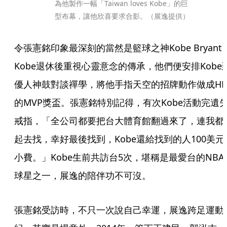
為他製作一幅「Taiwan loves Kobe」的巨
型布幕，讓他欣喜要求合影。（展逸提供）
令張憲銘印象最深刻的當然是籃球之神Kobe Bryant
Kobe退休後重視心靈意念的傳承，他們便安排Kobe
優人神鼓對談禪學，將他手指天空的招牌動作做成HB
的MVP獎盃。張憲銘特別記得，有次Kobe活動完遺
戒指，「全公司都要把台大體育館翻過來了，連我都
起去找，幸好最後找到，Kobe還給找到的人100美元
小費。」Kobe生前共訪台5次，堪稱是最愛台的NBA
球星之一，展逸的陪伴功不可沒。
張憲銘受訪時，不只一次說自己幸運，展逸跨足運動