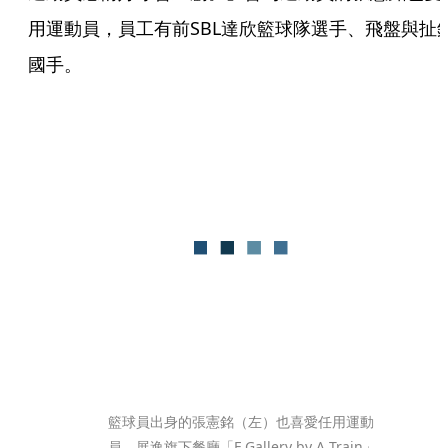
用運動員，員工有前SBL達欣籃球隊選手、飛盤與扯
國手。
籃球員出身的張憲銘（左）也喜愛任用運動
員，展逸旗下餐廳「F Gallery by A Train」