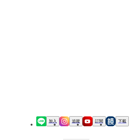
加入
追蹤
訂閱
下載