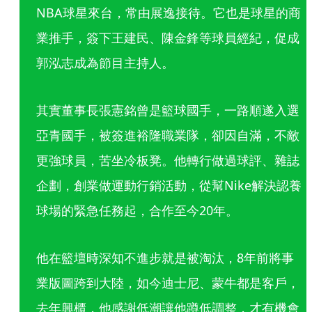
NBA球星來台，常由展逸接待。它也是球星的商
業推手，簽下王建民、陳金鋒等球員經紀，促成
郭泓志成為節目主持人。
其實董事長張憲銘曾是籃球國手，一路順遂入選
亞青國手，被簽進裕隆職業隊，卻因自滿，不敵
更強球員，苦坐冷板凳。他轉行做過球評、雜誌
企劃，創業做運動行銷活動，從幫Nike解決認養
球場的緊急任務起，合作至今20年。
他在籃壇時深知不進步就是被淘汰，8年前將事
業版圖跨到大陸，如今迪士尼、蒙牛都是客戶，
去年興櫃，他感謝低潮讓他蹲低調整，才有機會