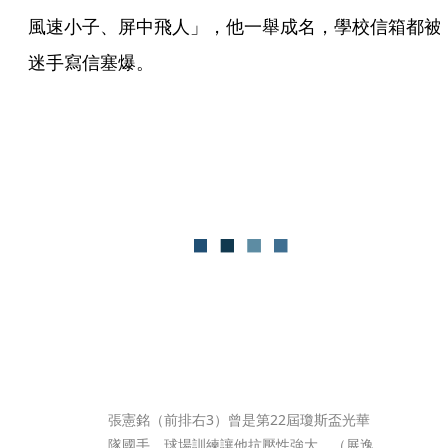
風速小子、屏中飛人」，他一舉成名，學校信箱都被
迷手寫信塞爆。
張憲銘（前排右3）曾是第22屆瓊斯盃光華
隊國手，球場訓練讓他抗壓性強大。（展逸