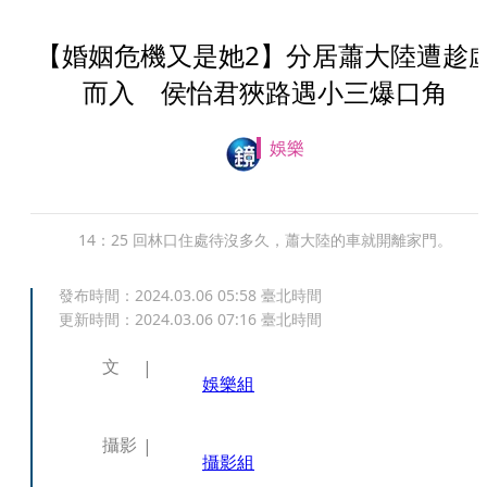
【婚姻危機又是她2】分居蕭大陸遭趁
而入 侯怡君狹路遇小三爆口角
娛樂
14：25 回林口住處待沒多久，蕭大陸的車就開離家門。
發布時間：
2024.03.06 05:58
臺北時間
更新時間：
2024.03.06 07:16
臺北時間
文
娛樂組
攝影
攝影組