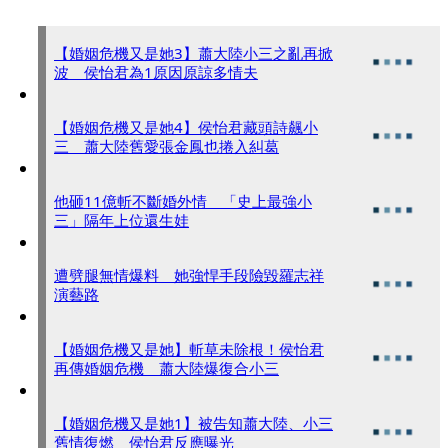
【婚姻危機又是她3】蕭大陸小三之亂再掀
波 侯怡君為1原因原諒多情夫
【婚姻危機又是她4】侯怡君藏頭詩飆小
三 蕭大陸舊愛張金鳳也捲入糾葛
他砸11億斬不斷婚外情 「史上最強小
三」隔年上位還生娃
遭劈腿無情爆料 她強悍手段險毀羅志祥
演藝路
【婚姻危機又是她】斬草未除根！侯怡君
再傳婚姻危機 蕭大陸爆復合小三
【婚姻危機又是她1】被告知蕭大陸、小三
舊情復燃 侯怡君反應曝光