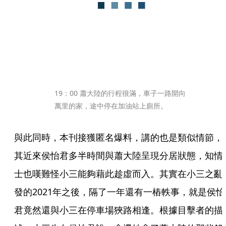
19：00 蕭大陸的行程很滿，車子一路開向
萬里的家，途中停在加油站上廁所。
與此同時，本刊接獲匿名爆料，講的也是類似情節，
其近來侯怡君多半時間與蕭大陸呈現分居狀態，知情
士也嘆難怪小三能夠藉此趁虛而入。其實在小三之亂
發的2021年之後，隔了一年還有一樁軼事，就是侯怡
君竟然還與小三在停車場狹路相逢。根據目擊者的描