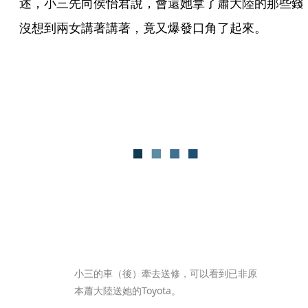
述，小三先向侯怡君說，會還她拿了蕭大陸的那些錢
沒想到兩女講著講著，竟又爆發口角了起來。
小三的車（後）牽去送修，可以看到已非原
本蕭大陸送她的Toyota。