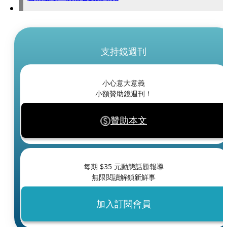
支持鏡週刊
小心意大意義
小額贊助鏡週刊！
贊助本文
每期 $
35
元動態話題報導
無限閱讀解鎖新鮮事
加入訂閱會員