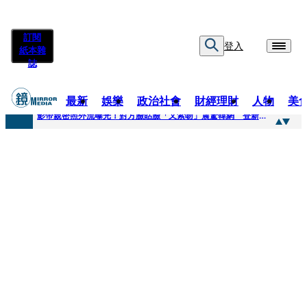
訂閱
登入
紙本雜
誌
最新
娛樂
政治社會
財經理財
人物
美
快訊
影帝親密照外流曝光！對方臉貼臉「又索吻」震驚韓網 登新聞熱搜第一
快訊
有人利用上人信任掏空慈濟？ 張景森提2建議：這是在保護慈濟
快訊
大一懷前男友孩子「19歲女大生背景曝光」 產檢紀錄全空白！獨自生產浴巾裹嬰屍藏家5天