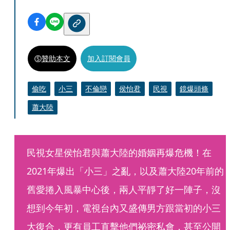
贊助本文
加入訂閱會員
偷吃
小三
不倫戀
侯怡君
民視
鏡爆頭條
蕭大陸
民視女星侯怡君與蕭大陸的婚姻再爆危機！在
2021年爆出「小三」之亂，以及蕭大陸20年前的
舊愛捲入風暴中心後，兩人平靜了好一陣子，沒
想到今年初，電視台內又盛傳男方跟當初的小三
大復合，更有員工直擊他們祕密私會，甚至公開