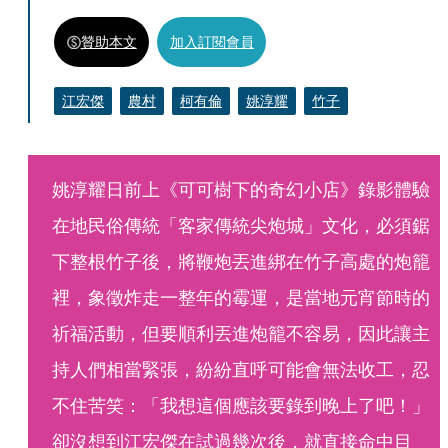
贊助本文
加入訂閱會員
江宏傑
農村
柯有倫
姚淳耀
竹子
姚淳耀日前上《可可樹下的奇幻小店》錄影體驗
在地民俗傳統「客家傳統尖炮城」文化，必須鋸
下整根竹子後，將鞭炮丟進綁在竹子高處的炮籠
裡，象徵炸走一整年的霉運，是當地元宵節時的
祈福活動，但要順利丟進炮籠不容易，因此讓主
持人們相當緊張，紛紛直呼可能會無法收工，忍
不住苦笑：「我想這個應該要錄到晚上了吧！」
卻沒想到江宏傑在試過幾次後，就直接命中目