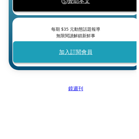
贊助本文
每期 $
35
元動態話題報導
無限閱讀解鎖新鮮事
加入訂閱會員
鏡週刊