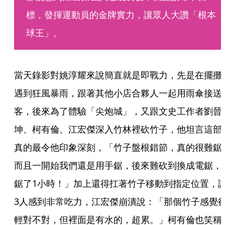
標，發揮運動員的金牌實力，讓眾人大讚「根本
球王」。
當天錄影對姚淳耀來說簡直就是即戰力，先是在擺攤
遇到狂風暴雨，跟著其他小店合夥人一起用雨傘接送
客，後來為了體驗「尖炮城」，又跟文史工作者劉晉
坤、柯有倫、江宏傑深入竹林裡砍竹子，他坦言這部
真的最令他印象深刻，「竹子盤根錯節，真的很難鋸
而且一開始我們還是用手鋸，後來難砍到換成電鋸，
鋸了1小時！」加上還得扛著竹子移動到指定位置，
3人感到非常吃力，江宏傑崩潰說：「那個竹子感覺
輕對不對，但裡面是有水的，超累。」柯有倫也笑稱