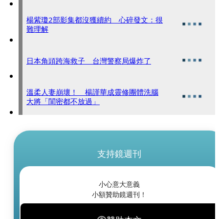
楊紫瓊2部影集都沒獲續約 心碎發文：很
難理解
日本角頭跨海救子 台灣警察局爆炸了
溫柔人妻崩壞！ 楊謹華成靈修團體洗腦
大將「閨密都不放過」
支持鏡週刊
小心意大意義
小額贊助鏡週刊！