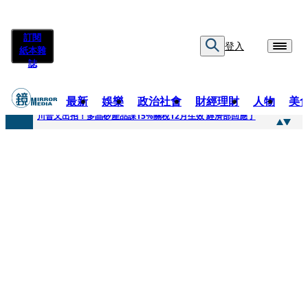
訂閱
登入
紙本雜
誌
最新
娛樂
政治社會
財經理財
人物
美
快訊
川普又出招！多晶矽產品課15%關稅12月生效 經濟部回應了
快訊
超速肇事停工一年首度受訪 廣末涼子被次子點醒！哽咽吐露：不再偽裝完美
快訊
真相一把抓／蕭敬騰 A-Lin同框有一腿 彭佳慧聞腋女青年