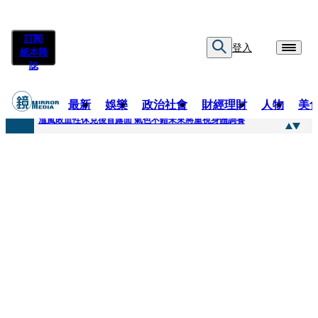
訂閱
登入
紙本雜
誌
最新
娛樂
政治社會
財經理財
人物
美
快訊
溫嵐敗血性休克後首露面 氣色不錯未來將重視身體調養
快訊
鄭麗文稱「台灣不是一個國家」 黃暐瀚曬馬英九過去談話狠打臉
快訊
孫芸芸26歲女兒罕吐「愛的體悟」！ 美照連發低調曬13萬名牌包