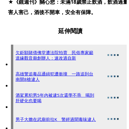
★《鏡週刊》關心您：未滿18歲禁止飲酒，飲酒過量
害人害己，酒後不開車，安全有保障。
延伸閱讀
欠鉅額賭債佛堂遭法院拍賣 民俗專家籲
道緣觀音廟創辦人：速改過自新
高雄警追毒品通緝犯遭衝撞 一路追到台
南開8槍逮人
酒駕累犯男5年內被逮5次還學不乖 喝到
肝硬化也要喝
男子大膽在武廟前拉K 警經過聞毒味逮人