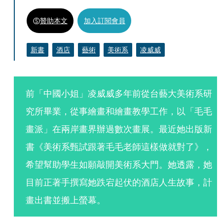
贊助本文
加入訂閱會員
新書
酒店
藝術
美術系
凌威威
前「中國小姐」凌威威多年前從台藝大美術系研
究所畢業，從事繪畫和繪畫教學工作，以「毛毛
畫派」在兩岸畫界辦過數次畫展。最近她出版新
書《美術系甄試跟著毛毛老師這樣做就對了》，
希望幫助學生如願敲開美術系大門。她透露，她
目前正著手撰寫她跌宕起伏的酒店人生故事，計
畫出書並搬上螢幕。