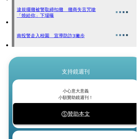
違規擺攤被警取締扣攤 攤商失言咒嗆
「燒給你」下場曝
南投警走入校園 宣導防詐3撇步
支持鏡週刊
小心意大意義
小額贊助鏡週刊！
贊助本文