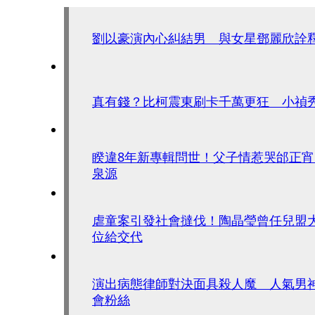
劉以豪演內心糾結男 與女星鄧麗欣詮釋
真有錢？比柯震東刷卡千萬更狂 小禎
睽違8年新專輯問世！父子情惹哭邰正
泉源
虐童案引發社會撻伐！陶晶瑩曾任兒盟
位給交代
演出病態律師對決面具殺人魔 人氣男
會粉絲