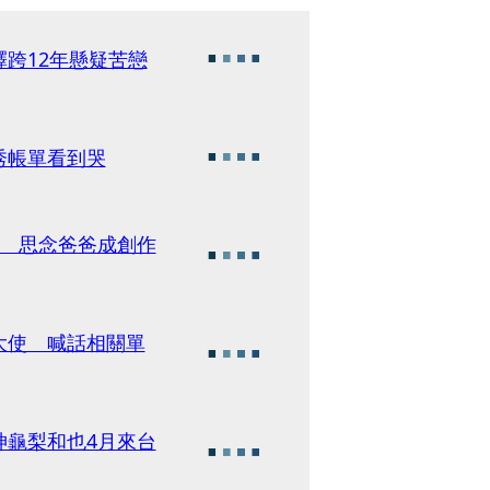
跨12年懸疑苦戀
秀帳單看到哭
宵 思念爸爸成創作
大使 喊話相關單
神龜梨和也4月來台