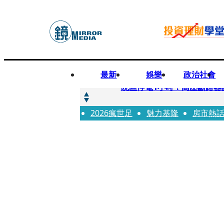
最新
娛樂
政治社會
快訊
院區停電1小時！高壓斷路器
2026瘋世足
快訊
魅力基隆
房市熱
慈濟採購疫苗被騙10億為何
快訊
姜厚仁小24歲女友「臺大超