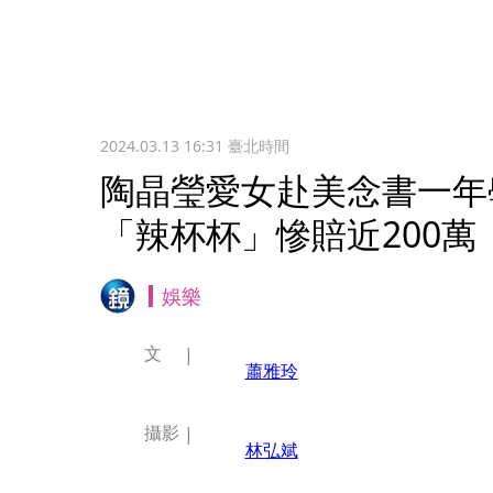
2024.03.13 16:31
臺北時間
陶晶瑩愛女赴美念書一年
「辣杯杯」慘賠近200萬
娛樂
文
蕭雅玲
攝影
林弘斌