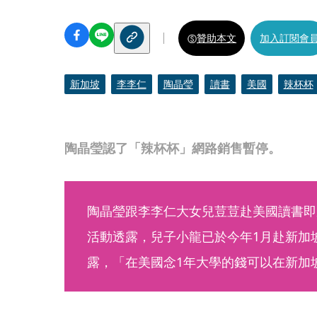
贊助本文
加入訂閱會
新加坡
李李仁
陶晶瑩
讀書
美國
辣杯杯
陶晶瑩認了「辣杯杯」網路銷售暫停。
陶晶瑩跟李李仁大女兒荳荳赴美國讀書即
活動透露，兒子小龍已於今年1月赴新加
露，「在美國念1年大學的錢可以在新加