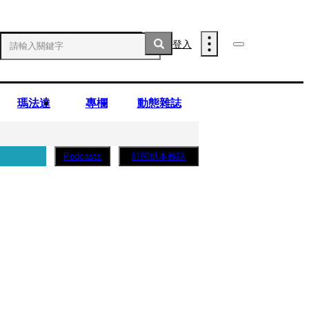
登入
瑪法達
專欄
動態雜誌
訂閱紙本雜誌
Podcasts