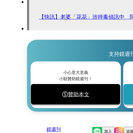
【快訊】老婆「花花」涉持毒偵訊中 
支持鏡週
小心意大意義
小額贊助鏡週刊！
贊助本文
鏡週刊
加入
追