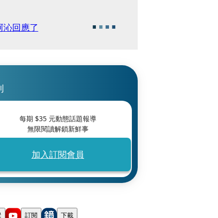
阿沁回應了
刊
每期 $
35
元動態話題報導
無限閱讀解鎖新鮮事
加入訂閱會員
蹤
訂閱
下載