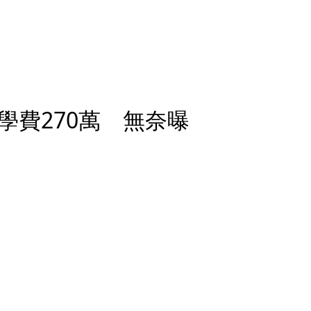
學費270萬 無奈曝