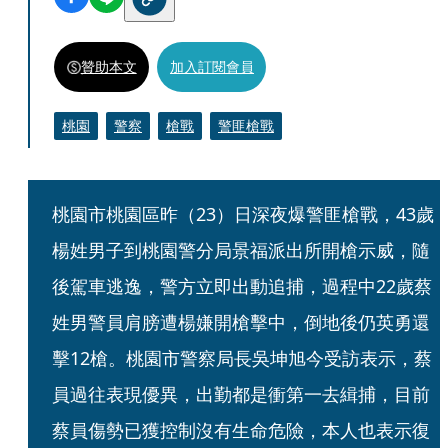
贊助本文
加入訂閱會員
桃園
警察
槍戰
警匪槍戰
桃園市桃園區昨（23）日深夜爆警匪槍戰，43歲
楊姓男子到桃園警分局景福派出所開槍示威，隨
後駕車逃逸，警方立即出動追捕，過程中22歲蔡
姓男警員肩膀遭楊嫌開槍擊中，倒地後仍英勇還
擊12槍。桃園市警察局長吳坤旭今受訪表示，蔡
員過往表現優異，出勤都是衝第一去緝捕，目前
蔡員傷勢已獲控制沒有生命危險，本人也表示復