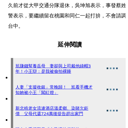
久前才從大甲交通分隊退休，吳坤旭表示，事發蔡姓
警表示，要繼續留在桃園和同仁一起打拚，不會請調
台中。
延伸閱讀
尪賺錢幫養岳母 妻卻與上司戴他綠帽3
年！小王辯：是我被偷拍裸睡
人妻「支援收銀」常晚歸！ 尪看手機才
知她被小王「闖紅燈」
新北啃老女流連酒店溫柔鄉、染賭欠鉅
債 父母代還724萬後提告趕出家門