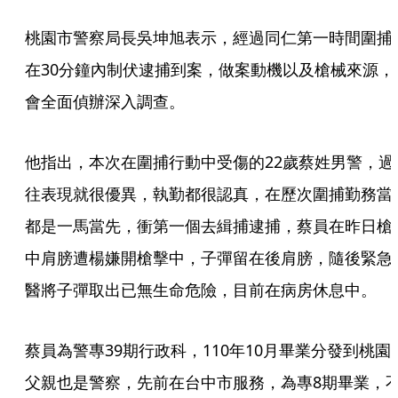
桃園市警察局長吳坤旭表示，經過同仁第一時間圍捕
在30分鐘內制伏逮捕到案，做案動機以及槍械來源，
會全面偵辦深入調查。
他指出，本次在圍捕行動中受傷的22歲蔡姓男警，過
往表現就很優異，執勤都很認真，在歷次圍捕勤務當
都是一馬當先，衝第一個去緝捕逮捕，蔡員在昨日槍
中肩膀遭楊嫌開槍擊中，子彈留在後肩膀，隨後緊急
醫將子彈取出已無生命危險，目前在病房休息中。
蔡員為警專39期行政科，110年10月畢業分發到桃園
父親也是警察，先前在台中市服務，為專8期畢業，