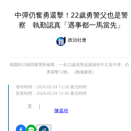
中彈仍奮勇還擊！22歲勇警父也是警
察 執勤認真「遇事都一馬當先」
政治社會
桃園昨日晚間爆警匪槍戰，一名22歲員警追捕過程中左肩中彈，仍
勇還擊12槍。（翻攝畫面）
發布時間：
2024.03.24 12:30
臺北時間
更新時間：
2024.03.24 12:30
臺北時間
文
陳嘉玲