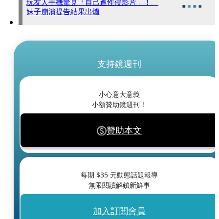
玩友人手機驚見「自己遭性侵影片」！
妹子崩潰提告結果出爐
支持鏡週刊
小心意大意義
小額贊助鏡週刊！
贊助本文
每期 $
35
元動態話題報導
無限閱讀解鎖新鮮事
加入訂閱會員