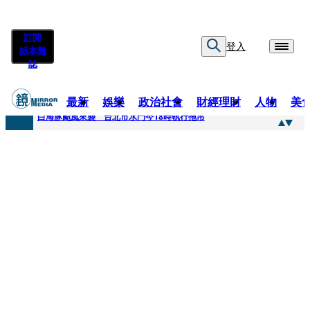
訂閱
登入
紙本雜
誌
最新
娛樂
政治社會
財經理財
人物
美
快訊
白海豚颱風來襲 台北市水門今18時執行拖吊
快訊
AKIRA台北唱到一半突收兒子告白「爸爸I LOVE YOU」 驚喜林志玲同步曝光父親節「披薩蛋糕」
快訊
獨家／TWICE Mina一進華山「天空秒變臉」！ONCE狂風暴雨死守 畫面曝光2.5萬人笑翻