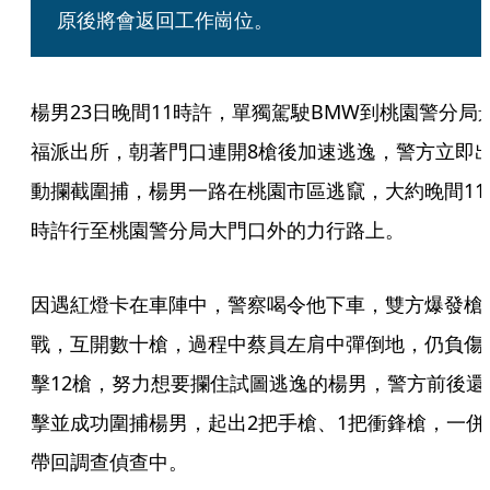
原後將會返回工作崗位。
楊男23日晚間11時許，單獨駕駛BMW到桃園警分局
福派出所，朝著門口連開8槍後加速逃逸，警方立即
動攔截圍捕，楊男一路在桃園市區逃竄，大約晚間11
時許行至桃園警分局大門口外的力行路上。
因遇紅燈卡在車陣中，警察喝令他下車，雙方爆發槍
戰，互開數十槍，過程中蔡員左肩中彈倒地，仍負傷
擊12槍，努力想要攔住試圖逃逸的楊男，警方前後還
擊並成功圍捕楊男，起出2把手槍、1把衝鋒槍，一併
帶回調查偵查中。