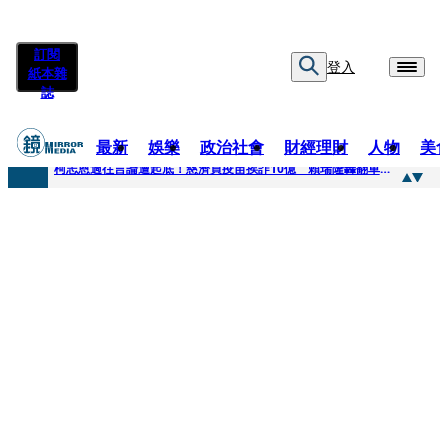
訂閱
登入
紙本雜
誌
最新
娛樂
政治社會
財經理財
人物
美
快訊
柯志恩過往言論遭起底！慈濟買疫苗挨詐10億 賴瑞隆轟翻車：應為當年錯誤道歉
快訊
善款不是私房錢！慈濟採購疫苗被騙10億沒報案遭炎上 基金會緊急說明
快訊
王凱靈堂遺照曝！選用3年前「白衣燦笑照」背後故事洋蔥超大顆... 70歲媽媽打破禁忌送愛子