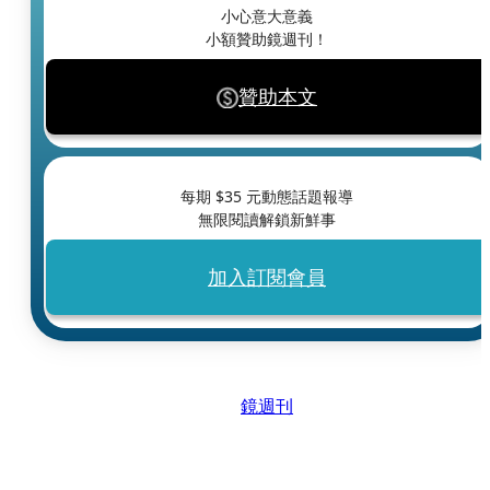
小心意大意義
小額贊助鏡週刊！
贊助本文
每期 $
35
元動態話題報導
無限閱讀解鎖新鮮事
加入訂閱會員
鏡週刊