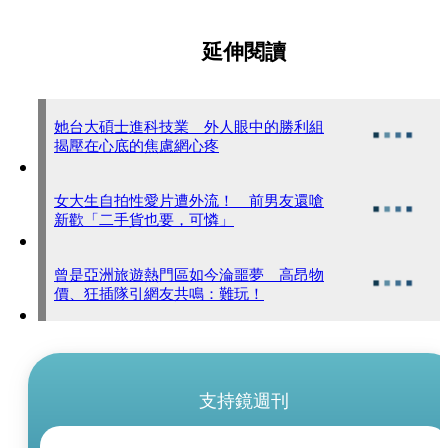
延伸閱讀
她台大碩士進科技業 外人眼中的勝利組
揭壓在心底的焦慮網心疼
女大生自拍性愛片遭外流！ 前男友還嗆
新歡「二手貨也要，可憐」
曾是亞洲旅遊熱門區如今淪噩夢 高昂物
價、狂插隊引網友共鳴：難玩！
支持鏡週刊