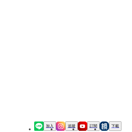
加入
追蹤
訂閱
下載