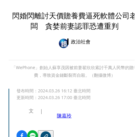
閃婚閃離討天價贍養費逼死軟體公司老
闆 貪婪前妻認罪恐遭重判
政治社會
「WePhone」創始人蘇享茂因被前妻翟欣欣索討千萬人民幣的贍
費，導致資金鏈斷裂而自殺。（翻攝微博）
發布時間：
2024.03.26 16:12
臺北時間
更新時間：
2024.03.26 17:00
臺北時間
文
陳嘉玲