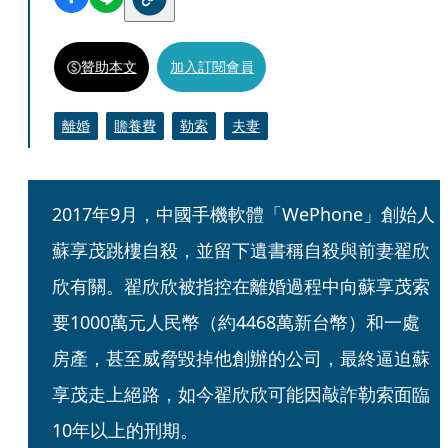
贊助本文
加入訂閱會員
離婚
贍養費
勒索
夫妻
2017年9月，中國手機軟體「WePhone」創始人
蘇享茂跳樓自殺，並留下遺書稱自殺與前妻翟欣
欣有關。翟欣欣被指控在離婚過程中向蘇享茂索
要1000萬元人民幣（約4468萬新台幣）和一處
房產，甚至威脅毀掉他創辦的公司，最終逼迫蘇
享茂走上絕路，如今翟欣欣可能因敲詐勒索面臨
10年以上的刑期。