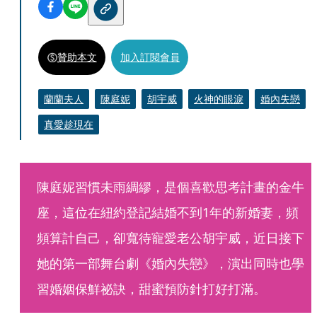
贊助本文
加入訂閱會員
蘭蘭夫人
陳庭妮
胡宇威
火神的眼淚
婚內失戀
真愛趁現在
陳庭妮習慣未雨綢繆，是個喜歡思考計畫的金牛
座，這位在紐約登記結婚不到1年的新婚妻，頻
頻算計自己，卻寬待寵愛老公胡宇威，近日接下
她的第一部舞台劇《婚內失戀》，演出同時也學
習婚姻保鮮祕訣，甜蜜預防針打好打滿。