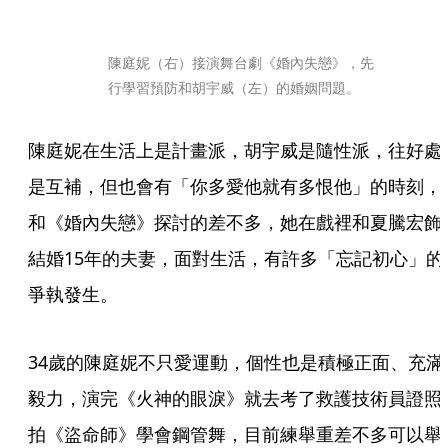
陳庭妮（右）接演舞台劇《婚內失戀》，先
行學習預防和胡宇威（左）的婚姻問題。
陳庭妮在生活上是計畫派，胡宇威是隨性派，往好處
是互補，但也會有「你多愛他就有多恨他」的時刻，
和《婚內失戀》探討的差不多，她在戲裡和夏騰宏飾
結婚15年的夫妻，面對生活，有許多「忘記初心」的
爭執發生。
34歲的陳庭妮不只愛運動，個性也是積極正面、充滿
毅力，演完《火神的眼淚》就去考了救護技術員證照
拍《盜命師》學會鋼管舞，目前練舉重差不多可以舉