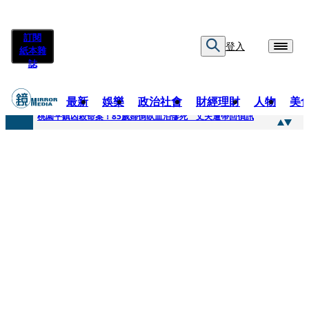
訂閱
登入
紙本雜
誌
最新
娛樂
政治社會
財經理財
人物
美
快訊
桃園平鎮凶殺命案！85歲婦倒臥血泊慘死 丈夫遭帶回偵訊
快訊
狠詐慈濟10.6億！神鬼律師陳昱瑄「親接機BNT抵台」 同框陳時中、張淑芬畫面曝光
快訊
邊看偶像邊拚韓國行 《2026 SBS歌謠大戰SUMMER》TVBS直播祭追星福利