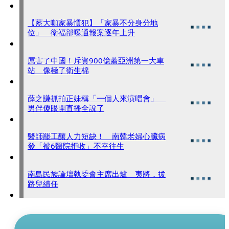
【藍大咖家暴慣犯】「家暴不分身分地
位」 衛福部曝通報案逐年上升
厲害了中國！斥資900億蓋亞洲第一大車
站 像極了衛生棉
薛之謙抓拍正妹稱「一個人來演唱會」
男伴傻眼開直播全說了
醫師罷工釀人力短缺！ 南韓老婦心臟病
發「被6醫院拒收」不幸往生
南島民族論壇執委會主席出爐 夷將．拔
路兒續任