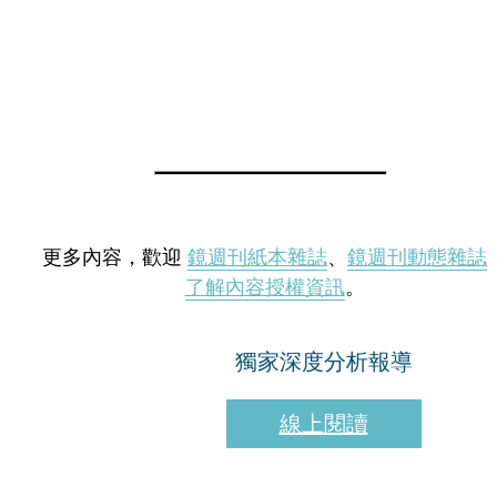
更多內容，歡迎
鏡週刊紙本雜誌
、
鏡週刊動態雜誌
了解內容授權資訊
。
獨家深度分析報導
線上閱讀