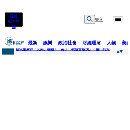
訂閱
登入
紙本雜
誌
最新
娛樂
政治社會
財經理財
人物
美
快訊
蔡依珊撕掉「完美」標籤！ 認了「我也會崩潰」：傷口終究會癒合
快訊
超模米蘭達離婚奧蘭多布魯13年！ 罕談前夫「像哥哥一樣」曝相處模式
快訊
酒駕加毒駕危險上路 北市大安警一週連破2起「雙駕」