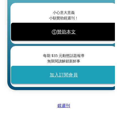
小心意大意義
小額贊助鏡週刊！
贊助本文
每期 $
35
元動態話題報導
無限閱讀解鎖新鮮事
加入訂閱會員
鏡週刊