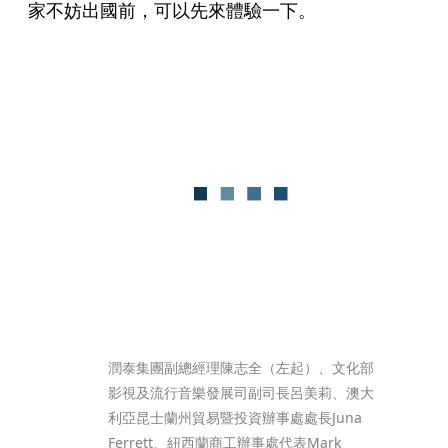
家不妨出國前，可以先來體驗一下。
潤泰集團副總經理陳志全（左起）、文化部
影視及流行音樂發展司副司長呂美莉、澳大
利亞昆士蘭州貿易暨投資辦事處處長Juna 
Ferrett、紐西蘭商工辦事處代表Mark 