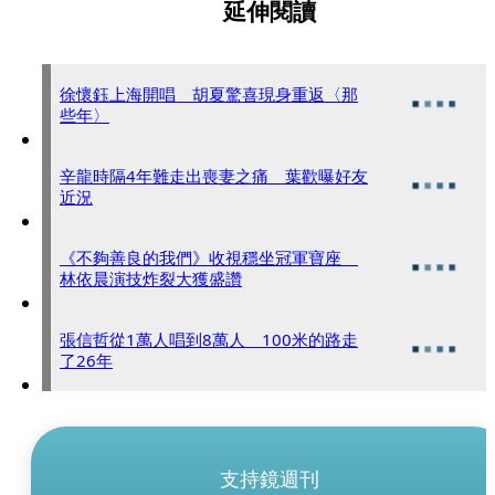
延伸閱讀
徐懷鈺上海開唱 胡夏驚喜現身重返〈那
些年〉
辛龍時隔4年難走出喪妻之痛 葉歡曝好友
近況
《不夠善良的我們》收視穩坐冠軍寶座
林依晨演技炸裂大獲盛讚
張信哲從1萬人唱到8萬人 100米的路走
了26年
支持鏡週刊