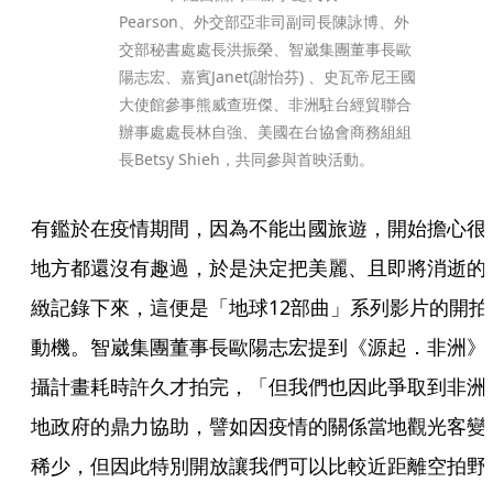
Pearson、外交部亞非司副司長陳詠博、外
交部秘書處處長洪振榮、智崴集團董事長歐
陽志宏、嘉賓Janet(謝怡芬) 、史瓦帝尼王國
大使館參事熊威查班傑、非洲駐台經貿聯合
辦事處處長林自強、美國在台協會商務組組
長Betsy Shieh，共同參與首映活動。
有鑑於在疫情期間，因為不能出國旅遊，開始擔心很
地方都還沒有趣過，於是決定把美麗、且即將消逝的
緻記錄下來，這便是「地球12部曲」系列影片的開拍
動機。智崴集團董事長歐陽志宏提到《源起．非洲》
攝計畫耗時許久才拍完，「但我們也因此爭取到非洲
地政府的鼎力協助，譬如因疫情的關係當地觀光客變
稀少，但因此特別開放讓我們可以比較近距離空拍野