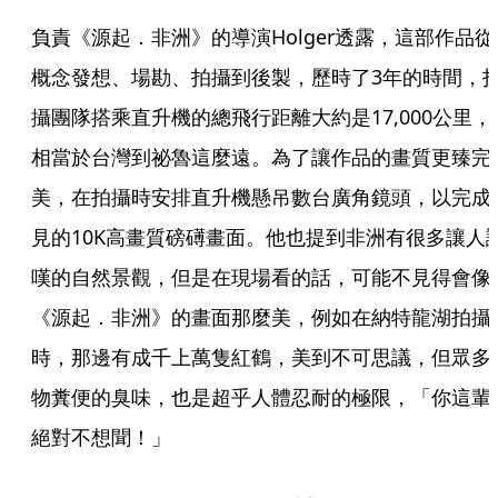
負責《源起．非洲》的導演Holger透露，這部作品從
概念發想、場勘、拍攝到後製，歷時了3年的時間，
攝團隊搭乘直升機的總飛行距離大約是17,000公里，
相當於台灣到祕魯這麼遠。為了讓作品的畫質更臻完
美，在拍攝時安排直升機懸吊數台廣角鏡頭，以完成
見的10K高畫質磅礡畫面。他也提到非洲有很多讓人
嘆的自然景觀，但是在現場看的話，可能不見得會像
《源起．非洲》的畫面那麼美，例如在納特龍湖拍攝
時，那邊有成千上萬隻紅鶴，美到不可思議，但眾多
物糞便的臭味，也是超乎人體忍耐的極限，「你這輩
絕對不想聞！」