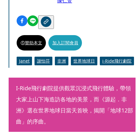
陳仁萱
贊助本文
加入訂閱會員
Janet
謝怡芬
非洲
世界地球日
i-Ride飛行劇院
I-Ride飛行劇院提供觀眾沉浸式飛行體驗，帶領
大家上山下海造訪各地的美景，而《源起．非
洲》選在世界地球日當天首映，揭開「地球12部
曲」的序曲。