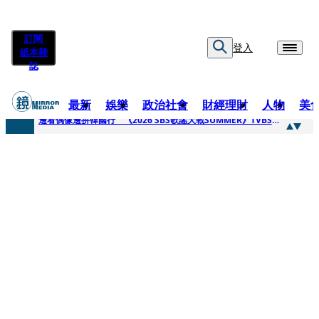
訂閱
登入
紙本雜
誌
最新
娛樂
政治社會
財經理財
人物
美
快訊
邊看偶像邊拚韓國行 《2026 SBS歌謠大戰SUMMER》TVBS直播祭追星福利
快訊
代誌大條火急跳船？ 宏碁派任李文詳接掌兆基屋管2天就喊撤出！
快訊
一句「請回去坐好」 特教生持斷掃把戳女代課老師眼睛大失血近失明