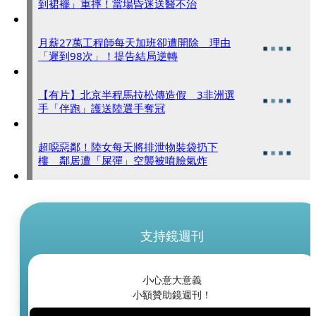
到裙襬」重摔！當場昏迷送醫不治
月薪27萬工程師每天加班卻遭開除 理由
「遲到98次」！提告結局逆轉
【有片】北京半程馬拉松傳造假 3非洲選
手「伴跑」護送陸選手奪冠
超噁惡鄰！陸女每天將排泄物裝袋扔下
樓 鄰居遭「屎彈」空襲被噴臉氣炸
支持鏡週刊
小心意大意義
小額贊助鏡週刊！