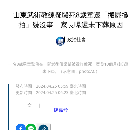
山東武術教練疑毆死8歲童還「搬屍擺
拍」裝沒事 家長曝遲未下葬原因
政治社會
一名8歲男童驚傳在一間武術俱樂部被毆打致死，案發10個月後仍遲
未下葬。（示意圖，photoAC）
發布時間：
2024.04.25 05:59
臺北時間
更新時間：
2024.04.25 06:23
臺北時間
文
陳嘉玲