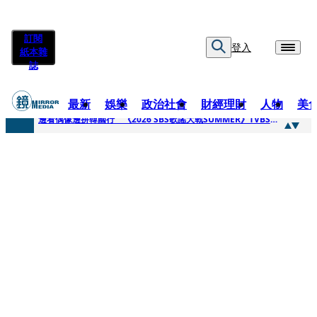
訂閱
登入
紙本雜
誌
最新
娛樂
政治社會
財經理財
人物
美
快訊
邊看偶像邊拚韓國行 《2026 SBS歌謠大戰SUMMER》TVBS直播祭追星福利
快訊
代誌大條火急跳船？ 宏碁派任李文詳接掌兆基屋管2天就喊撤出！
快訊
一句「請回去坐好」 特教生持斷掃把戳女代課老師眼睛大失血近失明