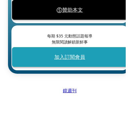
贊助本文
每期 $
35
元動態話題報導
無限閱讀解鎖新鮮事
加入訂閱會員
鏡週刊