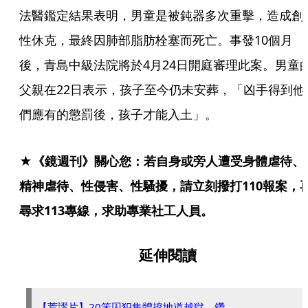
法醫鑑定結果表明，男童是被鈍器多次重擊，造成創
性休克，最終因肺部脂肪栓塞而死亡。事發10個月
後，青島中級法院將於4月24日開庭審理此案。男童
父親在22日表示，孩子至今仍未安葬，「凶手得到他
們應有的懲罰後，孩子才能入土」。
★《鏡週刊》關心您：若自身或旁人遭受身體虐待、
精神虐待、性侵害、性騷擾，請立刻撥打110報案，
尋求113專線，求助專業社工人員。
延伸閱讀
【荒謬片】20笨囚犯集體挖地道越獄 鑽