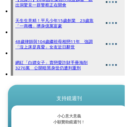
出洞驚見一群警察正在開會
天生生意精！平凡少年15歲創業 23歲靠
「一商機」擠身億萬富豪
48歲律師與104歲繼祖母相戀11年 強調
「沒上床是真愛」女友近日辭世
網紅「白嫖女子」賣戀愛詐財手冊海削
3270萬 公開暗黑身世仍遭判重刑
支持鏡週刊
小心意大意義
小額贊助鏡週刊！