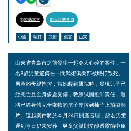
贊助本文
加入訂閱會員
中國
毆打
武術
傷害
山東
山東省青島市之前發生一起令人心碎的案件，一
名8歲男童驚傳在一間武術俱樂部被毆打致死。
男童的母親指控，當她趕到醫院時，發現兒子已
經死亡且全身多處受傷，教練試圖推卸責任，還
將已經身體完全癱軟的孩子硬拉到椅子上拍攝影
片。這起案件將於本月24日開庭審理，該名男童
遲到今日仍未安葬，男童父親則辛酸透露箇中原