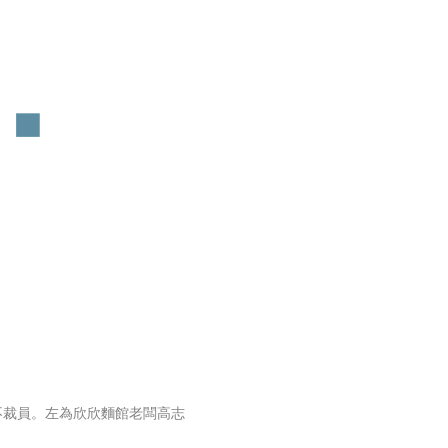
不裁員。左為欣欣麵館老闆高志