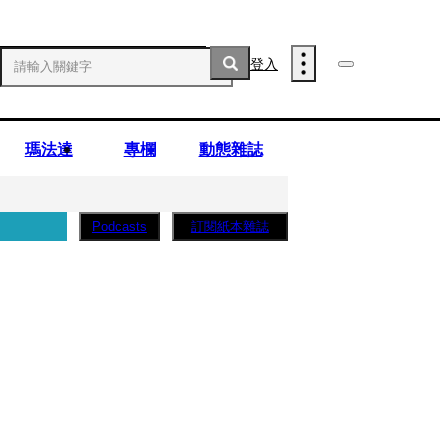
登入
瑪法達
專欄
動態雜誌
訂閱紙本雜誌
Podcasts