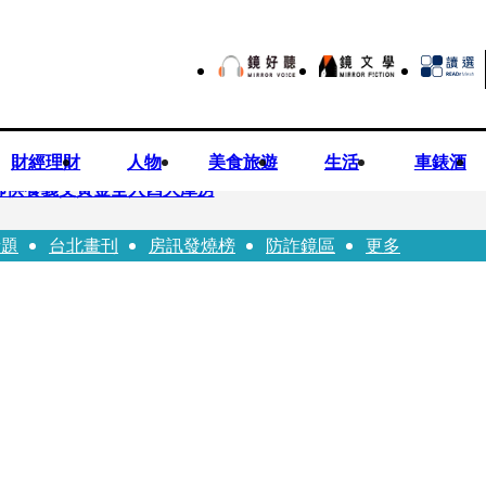
財經理財
人物
美食旅遊
生活
車錶酒
師供養義父黃金全入四大庫房
話題
台北畫刊
房訊發燒榜
防詐鏡區
更多
視預算」 盼在野三思：改凍結處理受質疑項目
先鬼》回桃影娘家 《長安的荔枝》桃影加映一票難求