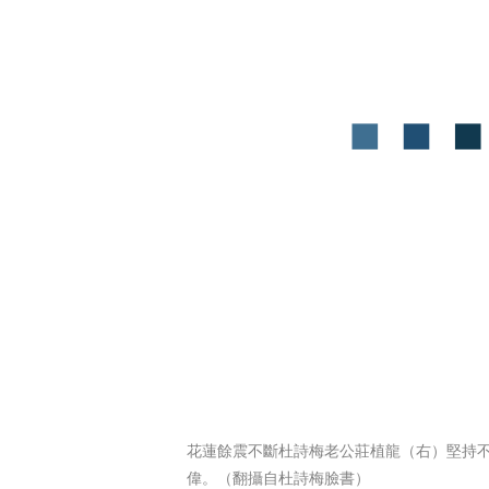
花蓮餘震不斷杜詩梅老公莊植龍（右）堅持
偉。（翻攝自杜詩梅臉書）