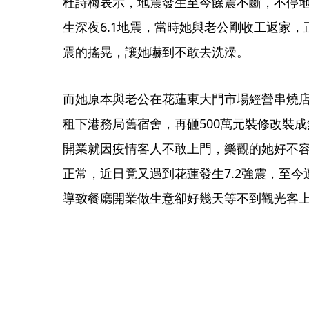
杜詩梅表示，地震發生至今餘震不斷，不停
生深夜6.1地震，當時她與老公剛收工返家
震的搖晃，讓她嚇到不敢去洗澡。
而她原本與老公在花蓮東大門市場經營串燒
租下港務局舊宿舍，再砸500萬元裝修改裝
開業就因疫情客人不敢上門，樂觀的她好不
正常，近日竟又遇到花蓮發生7.2強震，至今
導致餐廳開業做生意卻好幾天等不到觀光客