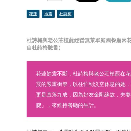
花蓮
地震
杜詩梅
杜詩梅與老公莊植蘢經營無菜單庭園餐廳因
自杜詩梅臉書）
花蓮餘震不斷，杜詩梅與老公莊植蘢在花
震的嚴重衝擊，以往忙到沒空休息的她，
更是直落九成，因為好友金剛緣故，夫妻
腱」，來維持餐廳的生計。