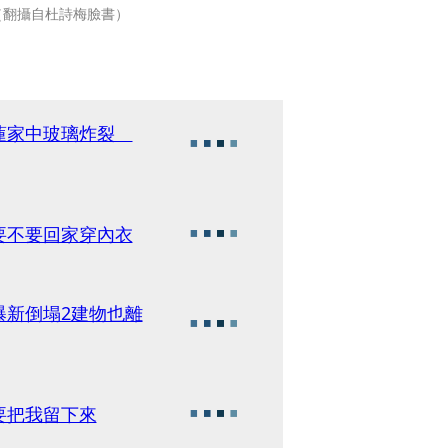
（翻攝自杜詩梅臉書）
花蓮家中玻璃炸裂
要不要回家穿內衣
曝新倒塌2建物也離
要把我留下來