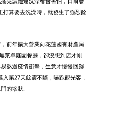
地搖晃讓她連洗澡都會害怕，日前發
，正打算要去洗澡時，就發生了強烈餘
店，前年擴大營業向花蓮國有財產局
成無菜單庭園餐廳，卻沒想到店才剛
容易熬過疫情衝擊，生意才慢慢回歸
邁入第27天餘震不斷，嚇跑觀光客，
上門的慘狀。