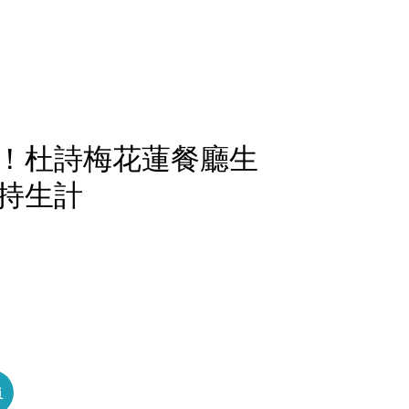
！杜詩梅花蓮餐廳生
持生計
員