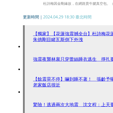
杜詩梅因金剛緣故，在網路賣牛腱真空包。
更新時間｜
2024.04.29 18:30
臺北時間
【獨家】【花蓮強震撼全台】杜詩梅
朱德剛目睹瓦斯倒下外洩
強震夜襲林襄只穿蕾絲睡衣逃生 掙扎
【餘震晃不停】嚇到睡不著！ 張齡予
老家飯店很近
驚險！逃過兩次大地震 沈文程：上天