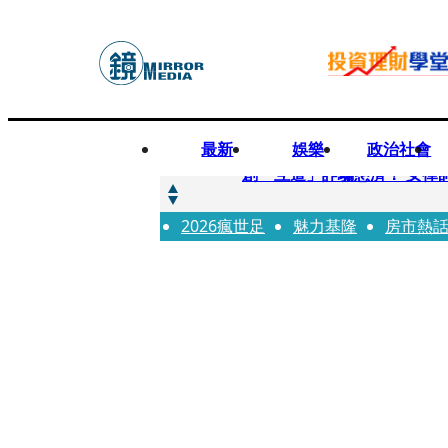
最新
娛樂
政治社會
快訊
創「互道」詐騙慈濟！ 女律
2026瘋世足
快訊
魅力基隆
房市熱
前時力黨魁表態「反對刪公
快訊
六強片齊聚桃影 小薰《祖