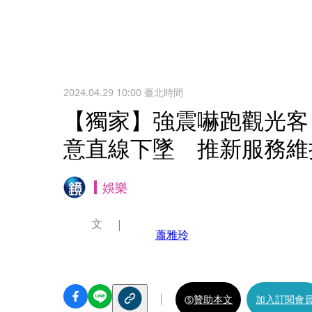
2024.04.29 10:00
臺北時間
【獨家】強震嚇跑觀光客
意直線下墜 推新服務維
娛樂
文
蕭雅玲
贊助本文
加入訂閱會