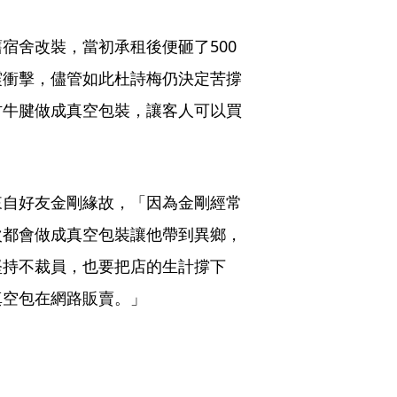
宿舍改裝，當初承租後便砸了500
震衝擊，儘管如此杜詩梅仍決定苦撐
材牛腱做成真空包裝，讓客人可以買
來自好友金剛緣故，「因為金剛經常
次都會做成真空包裝讓他帶到異鄉，
堅持不裁員，也要把店的生計撐下
真空包在網路販賣。」