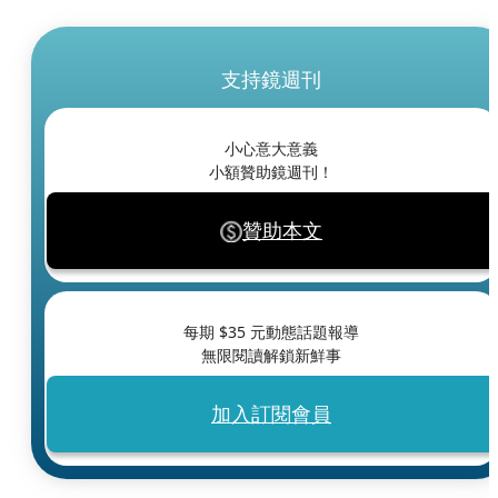
支持鏡週刊
小心意大意義
小額贊助鏡週刊！
贊助本文
每期 $
35
元動態話題報導
無限閱讀解鎖新鮮事
加入訂閱會員