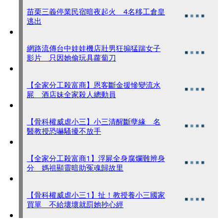
苗栗三義停業民宿暗夜起火 4名移工倉皇
逃出
網路流傳台中娃娃機店壯男狂搧猛踹女子
影片 只因她偷玩具蘿蔔刀
【全家分工殺富商】恩客斷金援慘變流水
屍 酒店妹全家殺人總動員
【骨科權威虐小三】小三清醒斷孽緣 名
醫教授恐嚇騷擾不放手
【全家分工殺富商1】浮屍全身腐爛難辨身
分 媽祖顯靈暗助冤魂歸故里
【骨科權威虐小三1】扯！教授養小三國家
買單 不給壞壞就罰她抄心經