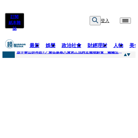
訂閱
登入
紙本雜
誌
最新
娛樂
政治社會
財經理財
人物
美
快訊
放手泰山拚再起1／詹岳霖靠八寶粥工法跨足寵物鮮食 罐罐生產前先請「叼嘴王后」試吃
快訊
泰國男偶像離奇墜河亡...「背20公斤水泥」單車仍下落不明 媽痛揭生前1計畫：不可能輕生
快訊
當街激吻阿翔「演藝工作慘歸零」 謝忻認：當年咎由自取