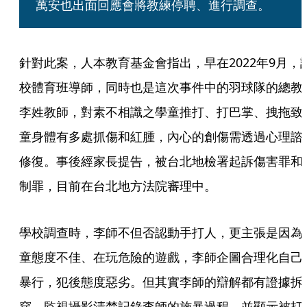
萬安也出面回應會將教練停聘、進行調查。
針對此案，人本教育基金會指出，早在2022年9月，
校體育班導師，同時也是這次事件中的羽球隊的總教
李姓教師，對素不相識之學童推打、打巴掌、拽拖致
童身體有多處抓傷和紅腫，內心的創傷需透過心理諮
修復。事後經家長提告，被台北地檢署起訴傷害罪和
制罪，目前在台北地方法院審理中。
學校調查時，李師不但否認動手打人，更主張是因為
童態度不佳、在玩危險的遊戲，李師企圖合理化自己
暴行，犯後態度惡劣。但其實李師的辯解都有證據拆
穿，監視攝影清楚記錄李師的施暴過程，並顯示被打