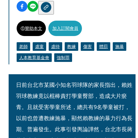
贊助本文
加入訂閱會員
老師
虐童
虐待
教練
傷害
體罰
施暴
人本教育基金會
強制罪
日前台北市某國小知名羽球隊的家長指出，賴姓
羽球教練竟以棍棒責打學童臀部，造成大片瘀
青。且就受害學童所述，總共有9名學童被打，
以前也曾遭教練施暴，顯然賴教練的暴力行為長
期、普遍發生。此事引發輿論譁然，台北市長蔣