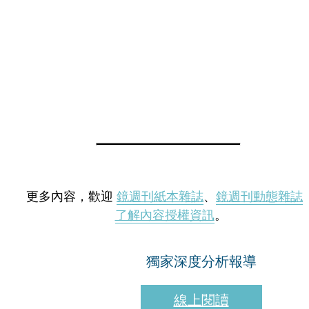
更多內容，歡迎
鏡週刊紙本雜誌
、
鏡週刊動態雜誌
了解內容授權資訊
。
獨家深度分析報導
線上閱讀