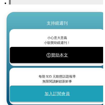
支持鏡週刊
小心意大意義
小額贊助鏡週刊！
贊助本文
每期 $
35
元動態話題報導
無限閱讀解鎖新鮮事
加入訂閱會員