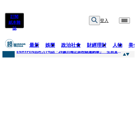
訂閱
登入
紙本雜
誌
最新
娛樂
政治社會
財經理財
人物
美
快訊
ENHYPEN西村力1句話「26歲日籍正妹粉絲遭網暴」 生前直播震撼畫面全網瘋傳！警方證實死訊
快訊
捨量保價奏效！華邦電DRAM價翻倍 五成產能已綁長約
快訊
台糖遭羅織入罪 黃智賢批掩護中聯政客、政黨「台灣之恥」