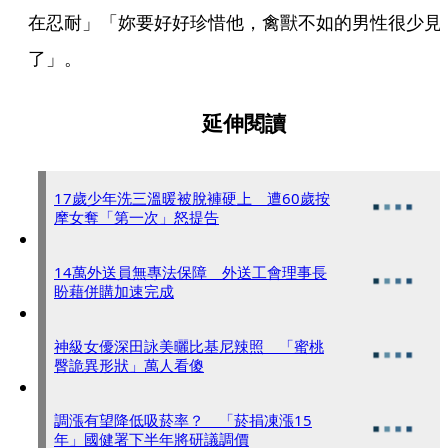
在忍耐」「妳要好好珍惜他，禽獸不如的男性很少見
了」。
延伸閱讀
17歲少年洗三溫暖被脫褲硬上 遭60歲按
摩女奪「第一次」怒提告
14萬外送員無專法保障 外送工會理事長
盼藉併購加速完成
神級女優深田詠美曬比基尼辣照 「蜜桃
臀詭異形狀」萬人看傻
調漲有望降低吸菸率？ 「菸捐凍漲15
年」國健署下半年將研議調價