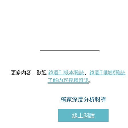
更多內容，歡迎
鏡週刊紙本雜誌
、
鏡週刊動態雜誌
了解內容授權資訊
。
獨家深度分析報導
線上閱讀