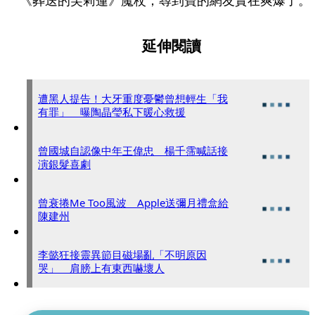
《葬送的芙莉蓮》魔杖，尋到寶的網友實在爽爆了。
延伸閱讀
遭黑人提告！大牙重度憂鬱曾想輕生「我
有罪」 曝陶晶瑩私下暖心救援
曾國城自認像中年王偉忠 楊千霈喊話接
演銀髮喜劇
曾衰捲Me Too風波 Apple送彌月禮盒給
陳建州
李懿狂接靈異節目磁場亂「不明原因
哭」 肩膀上有東西嚇壞人