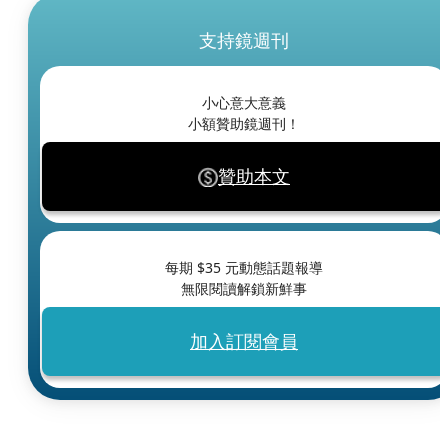
支持鏡週刊
小心意大意義
小額贊助鏡週刊！
贊助本文
每期 $
35
元動態話題報導
無限閱讀解鎖新鮮事
加入訂閱會員