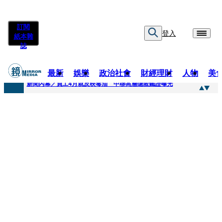
訂閱
登入
紙本雜
誌
最新
娛樂
政治社會
財經理財
人物
美
快訊
新聞內幕／員工4月就反映毒油 中聯高層隱匿鐵證曝光
快訊
最年輕原民校長光環蒙塵 高市議員范織欽涉貪交保
快訊
果農憂颱風來襲搶收救生計 徐欣瑩發起認購五峰鄉水梨行動