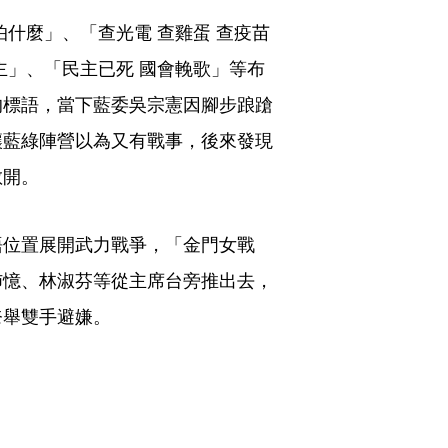
什麼」、「查光電 查雞蛋 查疫苗 
主」、「民主已死 國會輓歌」等布
的標語，當下藍委吳宗憲因腳步踉蹌
讓藍綠陣營以為又有戰事，後來發現
散開。
語位置展開武力戰爭，「金門女戰
沛憶、林淑芬等從主席台旁推出去，
奈舉雙手避嫌。