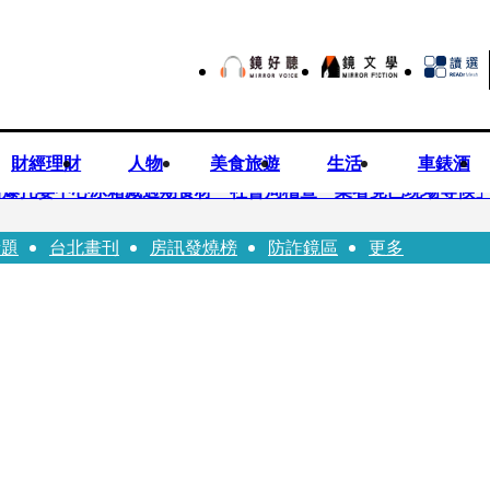
財經理財
人物
美食旅遊
生活
車錶酒
培爆托嬰中心冰箱藏過期食材 社會局稽查「業者竟已現場等候
話題
台北畫刊
房訊發燒榜
防詐鏡區
更多
Uber Eats
師供養義父黃金全入四大庫房