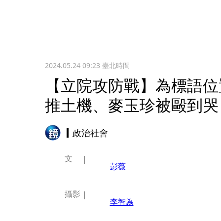
2024.05.24 09:23
臺北時間
【立院攻防戰】為標語位
推土機、麥玉珍被毆到哭
政治社會
文
彭薇
攝影
李智為