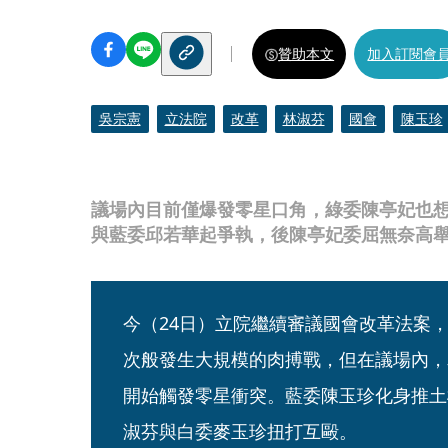
贊助本文
加入訂閱會
吳宗憲
立法院
改革
林淑芬
國會
陳玉珍
議場內目前僅爆發零星口角，綠委陳亭妃也
與藍委邱若華起爭執，後陳亭妃委屈無奈高
今（24日）立院繼續審議國會改革法案
次般發生大規模的肉搏戰，但在議場內，
開始觸發零星衝突。藍委陳玉珍化身推土
淑芬與白委麥玉珍扭打互毆。