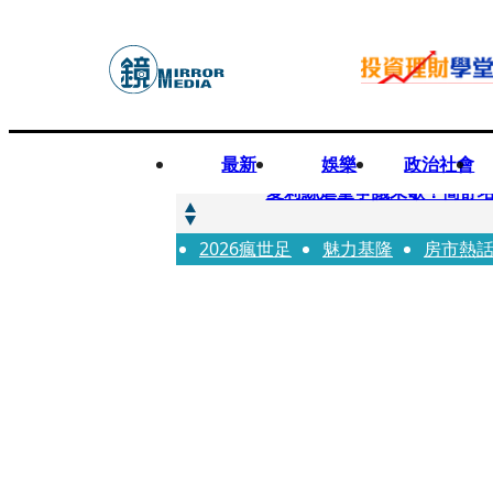
最新
娛樂
政治社會
快訊
夏莉絲虐童爭議未歇！簡舒
2026瘋世足
快訊
魅力基隆
房市熱
疊單計時算法現歧異 外送工會開戰
快訊
創「互道」詐騙慈濟！ 女律