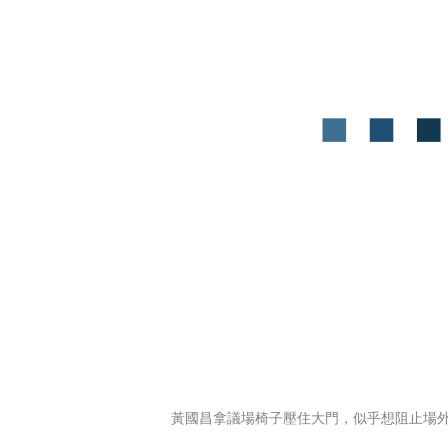
黃國昌拿議場椅子壓住大門，似乎想阻止場