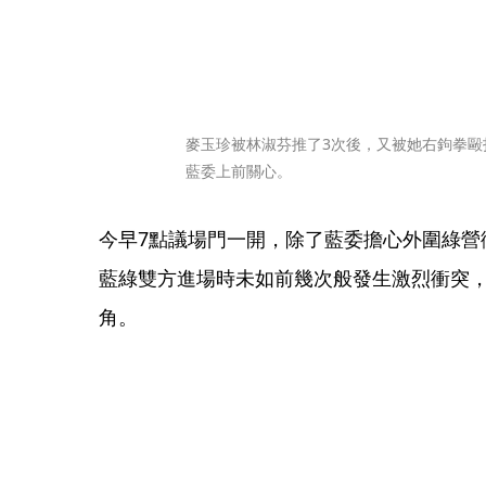
麥玉珍被林淑芬推了3次後，又被她右鉤拳毆
藍委上前關心。
今早7點議場門一開，除了藍委擔心外圍綠營
藍綠雙方進場時未如前幾次般發生激烈衝突
角。