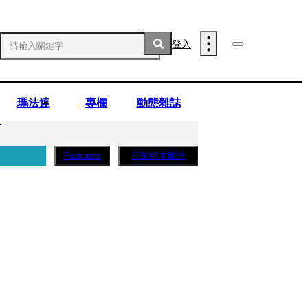
登入
瑪法達
專欄
動態雜誌
」
訂閱紙本雜誌
Podcasts