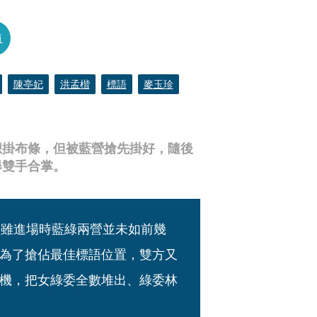
員
陳亭妃
洪孟楷
標語
麥玉珍
想掛布條，但被藍營搶先掛好，隨後
舉雙手合掌。
，雖進場時藍綠兩營並未如前幾
為了搶佔最佳標語位置，雙方又
機，把女綠委全數堆出、綠委林