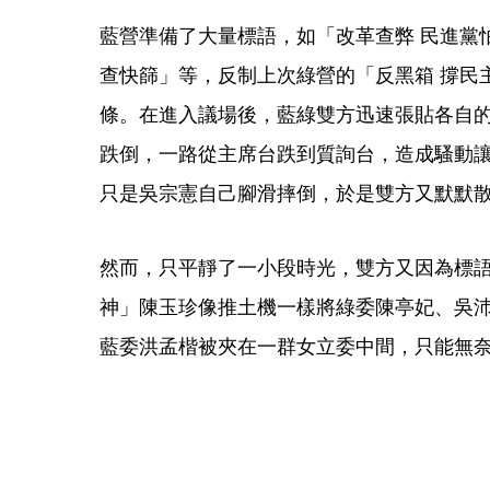
藍營準備了大量標語，如「改革查弊 民進黨怕
查快篩」等，反制上次綠營的「反黑箱 撐民
條。在進入議場後，藍綠雙方迅速張貼各自
跌倒，一路從主席台跌到質詢台，造成騷動
只是吳宗憲自己腳滑摔倒，於是雙方又默默
然而，只平靜了一小段時光，雙方又因為標
神」陳玉珍像推土機一樣將綠委陳亭妃、吳
藍委洪孟楷被夾在一群女立委中間，只能無