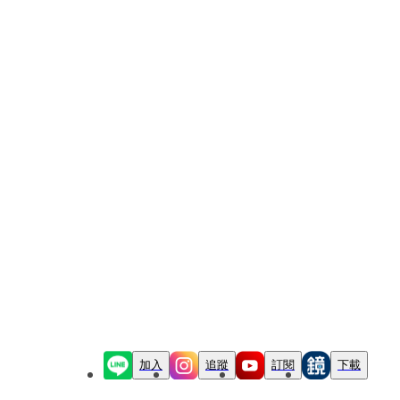
加入
追蹤
訂閱
下載