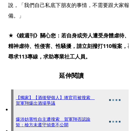
說，「我們自己私底下朋友的事情，不需要跟大家報
備。」
★《鏡週刊》關心您：若自身或旁人遭受身體虐待、
精神虐待、性侵害、性騷擾，請立刻撥打110報案，
尋求113專線，求助專業社工人員。
延伸閱讀
【獨家】【酒後變個人】捲官司被搜索
賀軍翔爆出酒場爭議
爆涉妨害性自主遭搜索 賀軍翔否認踰
矩：檢方未遵守偵查不公開