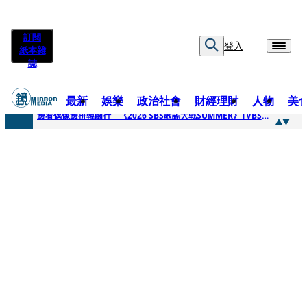
訂閱
登入
紙本雜
誌
最新
娛樂
政治社會
財經理財
人物
美
快訊
邊看偶像邊拚韓國行 《2026 SBS歌謠大戰SUMMER》TVBS直播祭追星福利
快訊
代誌大條火急跳船？ 宏碁派任李文詳接掌兆基屋管2天就喊撤出！
快訊
一句「請回去坐好」 特教生持斷掃把戳女代課老師眼睛大失血近失明