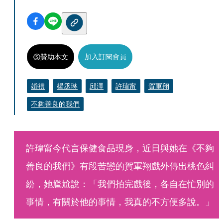
贊助本文
加入訂閱會員
婚禮
楊丞琳
邱澤
許瑋甯
賀軍翔
不夠善良的我們
許瑋甯今代言保健食品現身，近日與她在《不夠
善良的我們》有段苦戀的賀軍翔戲外傳出桃色糾
紛，她尷尬說：「我們拍完戲後，各自在忙別的
事情，有關於他的事情，我真的不方便多說。」