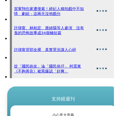
賀軍翔住家遭搜索！經紀人稱拍戲中不知
情 劇組：這兩天沒他戲分
許瑋甯、林柏宏、唐綺陽等人參演 沒有
鬼的恐怖故事成34個極短篇
許瑋甯背部全裸 真實景況讓人心碎
從「國民砲友」淪「國民俗仔」 柯震東
《不夠善良》被罵爆認「好爽」
支持鏡週刊
小心意大意義