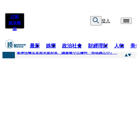
訂閱
登入
紙本雜
誌
最新
娛樂
政治社會
財經理財
人物
美
快訊
姜厚任曝女友前夫是好友 護愛嗆小三爆料「你在講三小」
快訊
劉畊宏將登《披荊斬棘》call周杰倫求救 周董「3字建議」他無奈：這不是健美比賽！
快訊
【台中戰局特輯】何欣純支持度暴增 藍營民調老劇本急救援