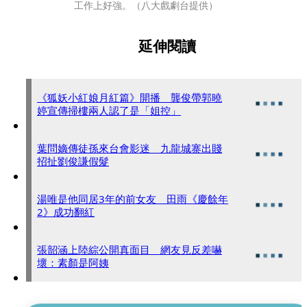
工作上好強。（八大戲劇台提供）
延伸閱讀
《狐妖小紅娘月紅篇》開播 龔俊帶郭曉
婷宣傳掃樓兩人認了是「姐控」
葉問嫡傳徒孫來台會影迷 九龍城寨出賤
招扯劉俊謙假髮
湯唯是他同居3年的前女友 田雨《慶餘年
2》成功翻紅
張韶涵上陸綜公開真面目 網友見反差嚇
壞：素顏是阿姨