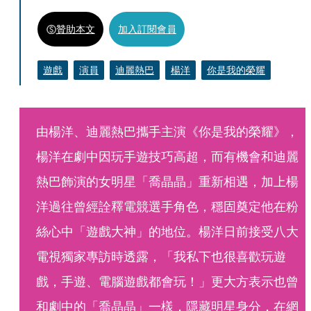
贊助本文
加入訂閱會員
遊戲
演員
迪麗熱巴
楊洋
你是我的榮耀
由楊洋、迪麗熱巴攜手主演《你是我的榮耀》，
楊洋在劇中因玩手遊技巧高超，而有機會和迪麗
熱巴飾演的女明星「喬晶晶」重新相遇，加上楊
洋過往曾經詮釋電競選手角色，穩固奠定他在粉
絲心中「遊戲大神」的地位。楊洋日前接受八大
電視獨家專訪時透露，「我私下也很喜歡玩遊
戲，手遊、電腦遊戲都會玩！」更大方表示也曾
和劇中的「喬晶晶」一樣，隱藏明星身分，在網