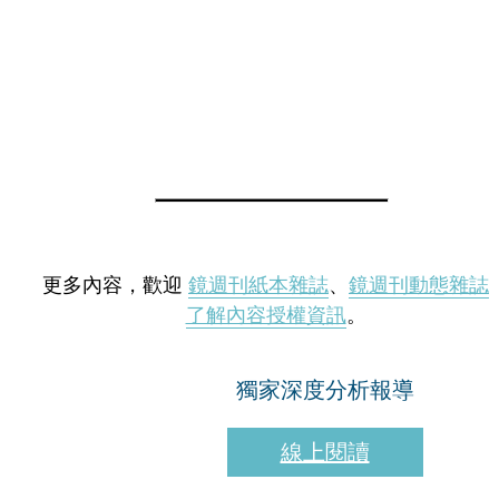
更多內容，歡迎
鏡週刊紙本雜誌
、
鏡週刊動態雜誌
了解內容授權資訊
。
獨家深度分析報導
線上閱讀