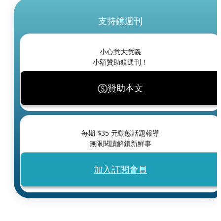
支持鏡週刊
小心意大意義
小額贊助鏡週刊！
贊助本文
每期 $
35
元動態話題報導
無限閱讀解鎖新鮮事
加入訂閱會員