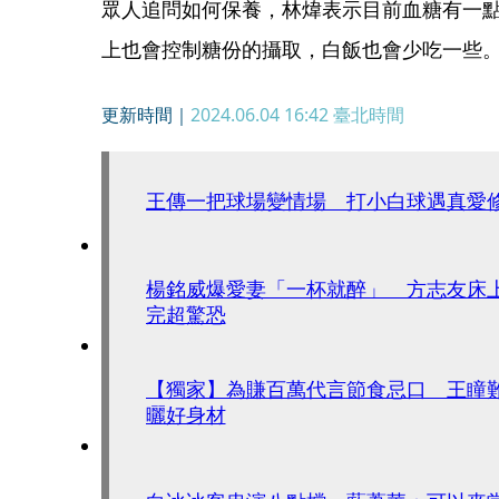
眾人追問如何保養，林煒表示目前血糖有一
上也會控制糖份的攝取，白飯也會少吃一些
更新時間｜
2024.06.04 16:42
臺北時間
王傳一把球場變情場 打小白球遇真愛
楊銘威爆愛妻「一杯就醉」 方志友床
完超驚恐
【獨家】為賺百萬代言節食忌口 王瞳
曬好身材