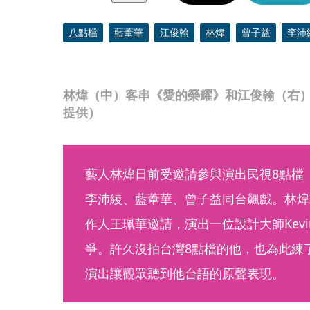
八點檔
藍葦華
江俊翰
林煒
曾子益
李沛
林煒（中）客串《愛的榮耀》和江俊翰（右
提供）
藝人林煒日前受邀請參與演出民視8點檔
李沛綾、藍葦華、曾子益同台飆戲。林煒
作人王珮華邀請，演出一位設計大師Kev
爭。許久沒拍台灣8點檔的他，也為此練
演出讓觀眾聽到他台語的原聲表現。