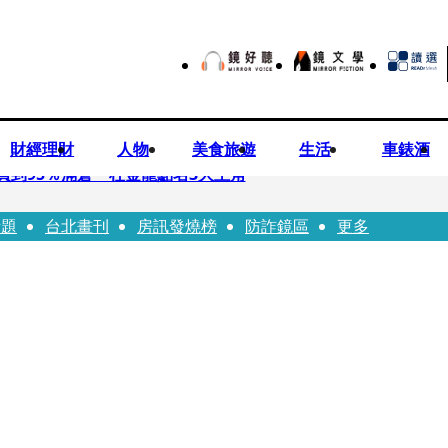
財經理財
人物
美食旅遊
生活
車錶酒
買到95％滿倉 杜金龍點名3大主角
話題
台北畫刊
房訊發燒榜
防詐鏡區
更多
偕獸醫師提醒飼主四大照護誤區
！ 團隊發文證實：肥大叔8/5離開了