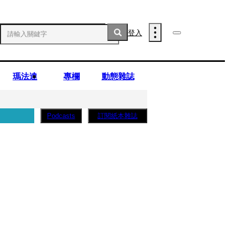
登入
瑪法達
專欄
動態雜誌
訂閱紙本雜誌
Podcasts