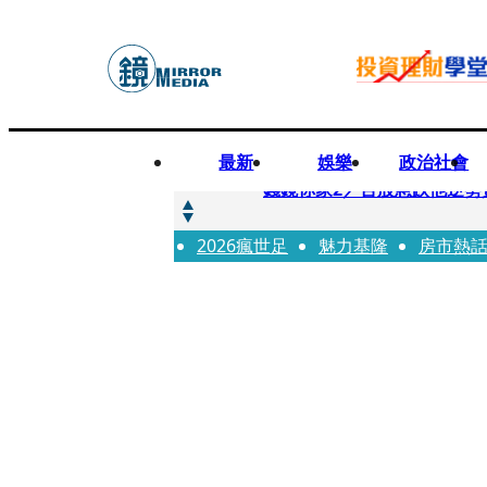
最新
娛樂
政治社會
快訊
錢鏡你家2／台股急跌他逆勢
2026瘋世足
快訊
魅力基隆
房市熱
八月寵物月 寵物食品大廠
快訊
97萬粉絲料理網紅驚傳病逝