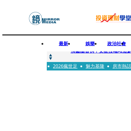
最新
娛樂
政治社會
快訊
演藝圈首例！女星授權AI短
2026瘋世足
快訊
魅力基隆
房市熱
全球提升電氣化 台達電鄭
快訊
《魷魚遊戲》美版傳喊卡 