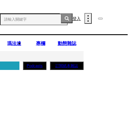
登入
瑪法達
專欄
動態雜誌
訂閱紙本雜誌
Podcasts