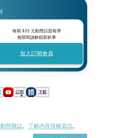
刊
每期 $
35
元動態話題報導
無限閱讀解鎖新鮮事
加入訂閱會員
蹤
訂閱
下載
刊動態雜誌
、
了解內容授權資訊
。