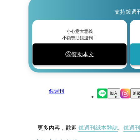
支持鏡週
小心意大意義
小額贊助鏡週刊！
贊助本文
鏡週刊
加入
追
更多內容，歡迎
鏡週刊紙本雜誌
、
鏡週