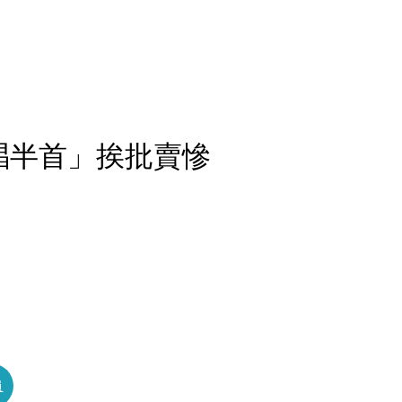
幫唱半首」挨批賣慘
員