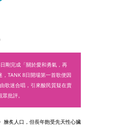
）
8日剛完成「關於愛和勇氣，再
，TANK 8日開場第一首歌便因
由歌迷合唱，引來酸民質疑在賣
觀眾批評。
愛〉膾炙人口，但長年飽受先天性心臟