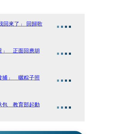
我回來了」 回歸歌
重」 正面回應胡
被捕」 曬粽子照
承包 教育部起動