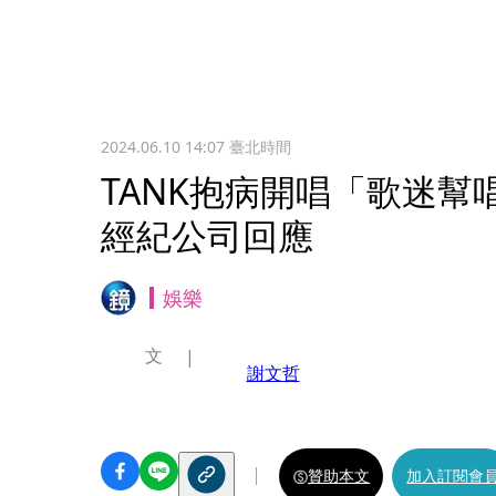
2024.06.10 14:07
臺北時間
TANK抱病開唱「歌迷
經紀公司回應
娛樂
文
謝文哲
贊助本文
加入訂閱會