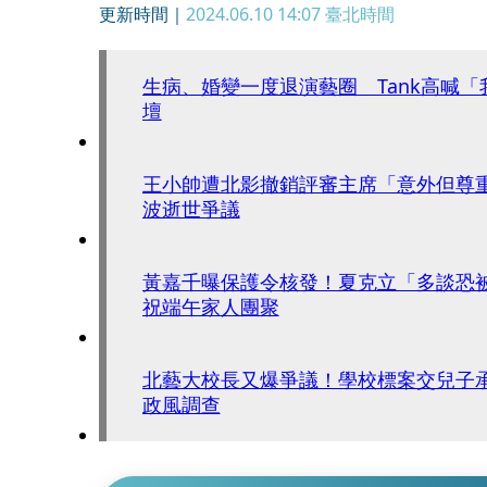
更新時間｜
2024.06.10 14:07
臺北時間
生病、婚變一度退演藝圈 Tank高喊「
壇
王小帥遭北影撤銷評審主席「意外但尊
波逝世爭議
黃嘉千曝保護令核發！夏克立「多談恐
祝端午家人團聚
北藝大校長又爆爭議！學校標案交兒子
政風調查