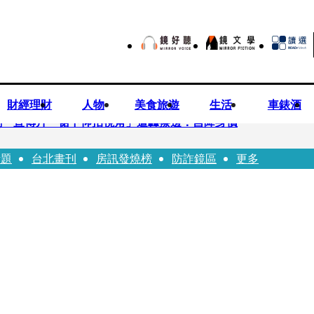
財經理財
人物
美食旅遊
生活
車錶酒
劇 宣傳片「裙下仰拍視角」遭轟擦邊：自降身價
話題
台北畫刊
房訊發燒榜
防詐鏡區
更多
平看好微電網推一站式方案
現象級神劇難續宇宙