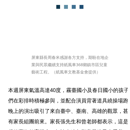
屏東縣長周春米感謝各方支持，期盼在地企
業與民眾繼續支持紙風車368鄉鎮市區兒童
藝術工程。（紙風車文教基金會提供）
本週屏東氣溫高達40度，霧臺國小及春日國小的孩子
們在彩排時積極參與，並配合演員背著道具繞操場跑
晚上的演出吸引了來自臺中、臺南、高雄的觀眾，甚
有家長組團前來。家長張先生和曾老師都表示，這是