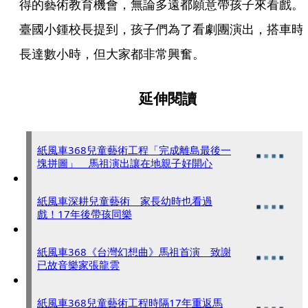
得的藝術教育機會，無論多遠都願意帶孩子來看戲。
臺國小鍾校長提到，孩子們為了看劇團演出，搭車時
長達數小時，但大家都非常興奮。
延伸閱讀
紙風車368兒童藝術工程「完成離島最後一
塊拼圖」 馬祖演出讓在地親子好開心
紙風車深耕兒童藝術 家長幼時也看過
戲！17年後帶孩同樂
紙風車368《台灣幻想曲》馬祖首演 致謝
已故音樂家張龍雲
紙風車368兒童藝術工程時隔17年重返馬