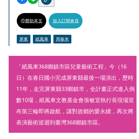
贊助本文
加入訂閱會員
屏東
紙風車
周春米
「紙風車368鄉鎮市區兒童藝術工程」今（16
日）在春日國小完成屏東縣最後一場演出，歷時
11年，走完屏東縣33鄉鎮市，全計畫正式進入倒
數10場，紙風車文教基金會張敏宜執行長現場宣
布第三輪即將啟航，讓對故鄉的愛永續，再次將
表演藝術巡迴到臺灣368鄉鎮市區。