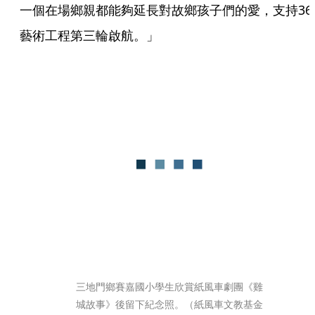
一個在場鄉親都能夠延長對故鄉孩子們的愛，支持36
藝術工程第三輪啟航。」
三地門鄉賽嘉國小學生欣賞紙風車劇團《雞
城故事》後留下紀念照。（紙風車文教基金