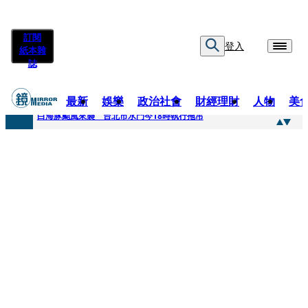
訂閱
登入
紙本雜
誌
最新
娛樂
政治社會
財經理財
人物
美
快訊
白海豚颱風來襲 台北市水門今18時執行拖吊
快訊
AKIRA台北唱到一半突收兒子告白「爸爸I LOVE YOU」 驚喜林志玲同步曝光父親節「披薩蛋糕」
快訊
獨家／TWICE Mina一進華山「天空秒變臉」！ONCE狂風暴雨死守 畫面曝光2.5萬人笑翻