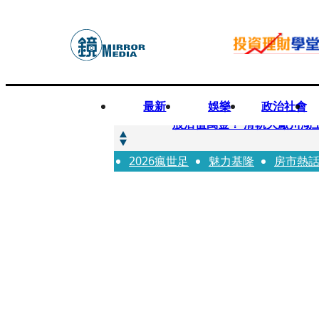
最新
娛樂
政治社會
快訊
股后值萬金！ 滑軌大廠川湖
2026瘋世足
快訊
魅力基隆
房市熱
詐騙慈濟10億元佣金案 中
快訊
國民黨控台糖董事「綠友友