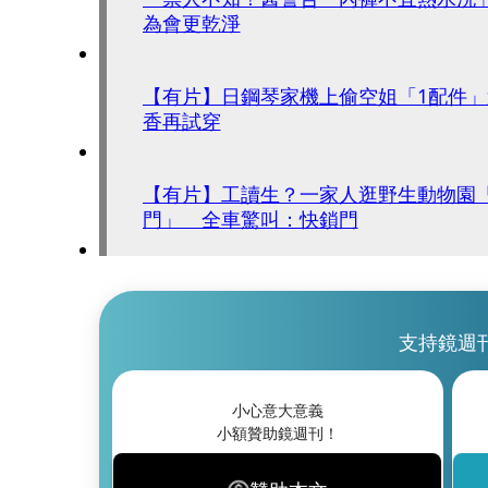
為會更乾淨
【有片】日鋼琴家機上偷空姐「1配件
香再試穿
【有片】工讀生？一家人逛野生動物園
門」 全車驚叫：快鎖門
支持鏡週
小心意大意義
小額贊助鏡週刊！