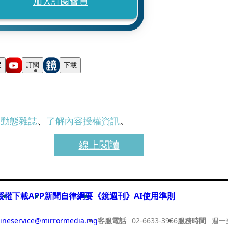
加入訂閱會員
蹤
訂閱
下載
刊動態雜誌
、
了解內容授權資訊
。
線上閱讀
授權
下載APP
新聞自律綱要
《鏡週刊》AI使用準則
ineservice@mirrormedia.mg
客服電話
02-6633-3966
服務時間
週一