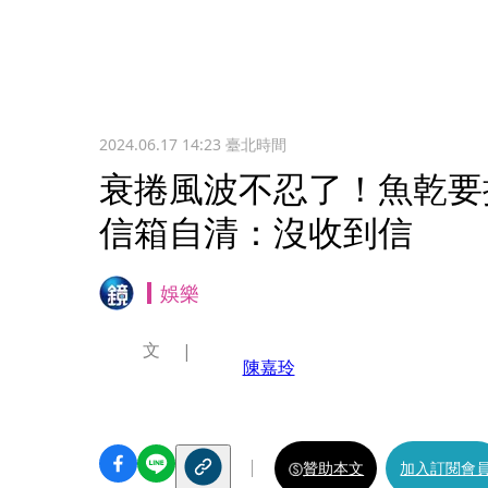
2024.06.17 14:23
臺北時間
衰捲風波不忍了！魚乾要
信箱自清：沒收到信
娛樂
文
陳嘉玲
贊助本文
加入訂閱會