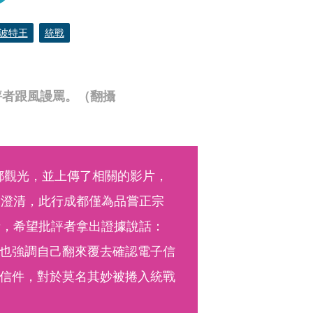
波特王
統戰
評者跟風謾罵。（翻攝
成都觀光，並上傳了相關的影片，
文澄清，此行成都僅為品嘗正宗
者，希望批評者拿出證據說話：
也強調自己翻來覆去確認電子信
信件，對於莫名其妙被捲入統戰