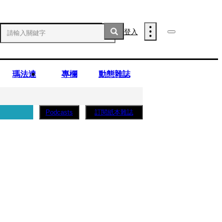
登入
瑪法達
專欄
動態雜誌
訂閱紙本雜誌
Podcasts