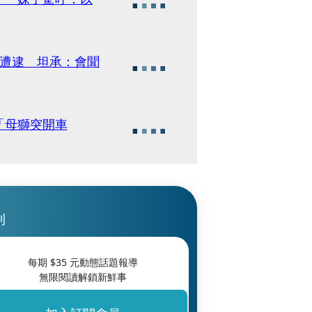
」遭逮 坦承：會聞
「母獅突開車
刊
每期 $
35
元動態話題報導
無限閱讀解鎖新鮮事