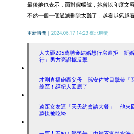
最後她也表示，面對假帳號，她曾以印度文
不然一個一個過濾刪除太難了，越看越氣越
更新時間｜
2024.06.17 14:23
臺北時間
人夫砸205萬聘金結婚想行房遭拒 新
行」男方亮證據反擊
才剛直播砲轟父母 孫安佐被目擊帶「
義區！經紀人回應了
遠距女友逼「天天約會請大餐」 他來
萬快被吃垮
一票人不知！醫警告「內褲不宜熱水洗