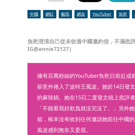
中國
網紅
酸民
網友
YouTuber
魚乾
魚乾澄清自己從未收過中國邀約信，不滿批
IG@annie72127）
擁有百萬粉絲的YouTuber魚乾日前赴
卻意外捲入了波特王風波。她於14日發
的麻辣鍋。她在15日二度發文槓上批評
「不能看我好欺負就沒完沒了。」另外她
箱，根本沒有收到任何邀請她前往中國的
風波感到無奈又委屈。