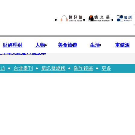
財經理財
人物
美食旅遊
生活
車錶酒
上半年大賺逾11個股本
話題
台北畫刊
房訊發燒榜
防詐鏡區
更多
院裁定女律師4人羈押禁見1人交保
」點名陳其邁 高市府駁斥：毫無事實依據