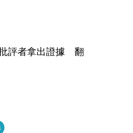
批評者拿出證據 翻
員