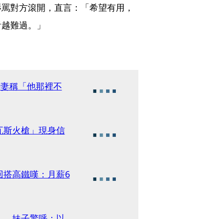
辱罵對方滾開，直言：「希望有用，
看越難過。」
婚妻稱「他那裡不
瓦斯火槍」現身信
回搭高鐵嘆：月薪6
」 妹子驚呼：以