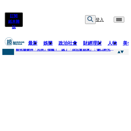
訂閱
登入
紙本雜
誌
最新
娛樂
政治社會
財經理財
人物
美
快訊
蔡依珊撕掉「完美」標籤！ 認了「我也會崩潰」：傷口終究會癒合
快訊
超模米蘭達離婚奧蘭多布魯13年！ 罕談前夫「像哥哥一樣」曝相處模式
快訊
酒駕加毒駕危險上路 北市大安警一週連破2起「雙駕」