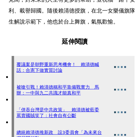
利、載譽歸國。隨後賴清德授旗，在北一女樂儀旗隊
生解說示範下，他也於台上舞旗，氣氛歡愉。
延伸閱讀
覆議案是朝野重新思考機會！ 賴清德喊
話：合憲下做實質討論
被嗆引戰！賴清德稱和平靠備戰實力 馬
辦：一中與九二共識才能真和平
「併吞台灣是中共政策」 賴清德被藍委
罵賣國賊笑了：社會自有公斷
總統賴清德推新政 設3委員會「為未來台