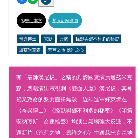
贊助本文
加入訂閱會員
奇異博士
電影
丹麥
怪獸與鄧不利多的秘密
邁茲米克森
荒蕪之地·應許之心
有「最帥漢尼拔」之稱的丹麥國寶演員邁茲米克
森，憑藉演出電視劇《雙面人魔》漢尼拔，其神
祕又致命的魅力圈粉無數，近年進軍好萊塢在
《奇異博士》《怪獸與鄧不利多的秘密》《印第
安納瓊斯：命運輪盤》均演出氣場強大反派，不
過新片《荒蕪之地．應許之心》中邁茲米克森地