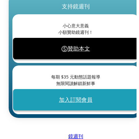
支持鏡週刊
小心意大意義
小額贊助鏡週刊！
贊助本文
每期 $
35
元動態話題報導
無限閱讀解鎖新鮮事
加入訂閱會員
鏡週刊