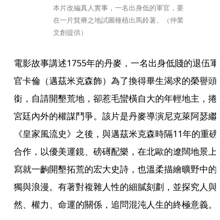
本片改編真人實事，一名出身低的軍官，要
在一片貧瘠之地試圖種植出馬鈴薯。（仲業
文創提供）
電影故事講述1755年的丹麥，一名出身低賤的退伍軍
官卡倫（邁茲米克森飾）為了換得畢生渴求的榮譽頭
銜，自請開墾荒地，卻惹毛蠻橫自大的年輕地主，捲
宮廷內外的權謀鬥爭。該片是丹麥導演尼克萊阿瑟繼
《皇家風流史》之後，與邁茲米克森時隔11年的重磅
合作，以優美運鏡、磅礡配樂，在北歐的遼闊地景上
寫就一齣開墾拓荒的宏大史詩，也溫柔描繪曠野中的
獨與浪漫。有著對複雜人性的細膩刻劃，並探究人與
然、權力、命運的關係，追問混沌人生的終極意義。