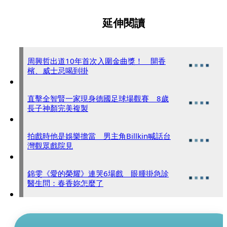
延伸閱讀
周興哲出道10年首次入圍金曲獎！ 開香
檳、威士忌喝到掛
直擊全智賢一家現身德國足球場觀賽 8歲
長子神顏完美複製
拍戲時他是娛樂擔當 男主角Billkin喊話台
灣觀眾戲院見
錦雯《愛的榮耀》連哭6場戲 眼腫掛急診
醫生問：春香妳怎麼了