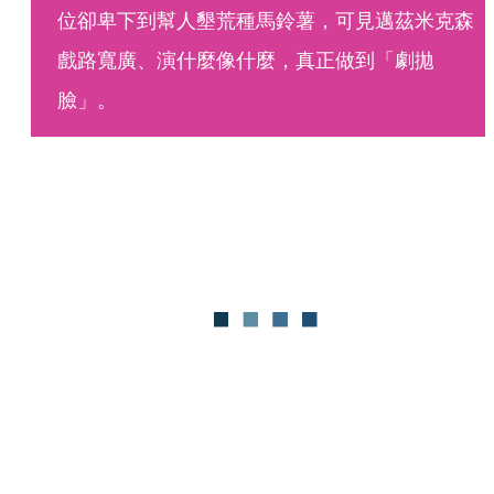
位卻卑下到幫人墾荒種馬鈴薯，可見邁茲米克森
戲路寬廣、演什麼像什麼，真正做到「劇拋
臉」。