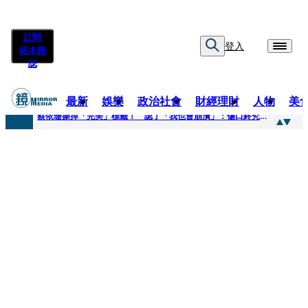
訂閱
登入
紙本雜
誌
最新
娛樂
政治社會
財經理財
人物
美
快訊
蔡依珊撕掉「完美」標籤！ 認了「我也會崩潰」：傷口終究會癒合
快訊
超模米蘭達離婚奧蘭多布魯13年！ 罕談前夫「像哥哥一樣」曝相處模式
快訊
酒駕加毒駕危險上路 北市大安警一週連破2起「雙駕」