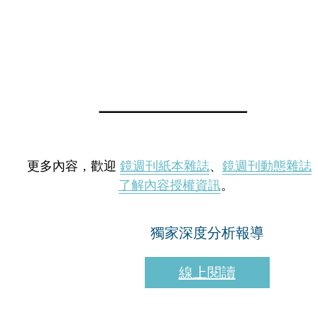
更多內容，歡迎
鏡週刊紙本雜誌
、
鏡週刊動態雜誌
了解內容授權資訊
。
獨家深度分析報導
線上閱讀