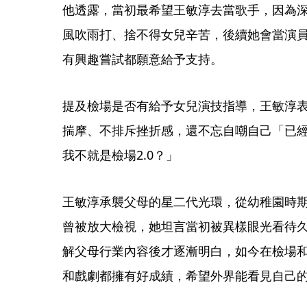
他透露，當初最希望王敏淳去當歌手，因為
風吹雨打、捨不得女兒辛苦，後續她會當演
有興趣嘗試都願意給予支持。
提及檢場是否有給予女兒演技指導，王敏淳
揣摩、不排斥挫折感，還不忘自嘲自己「已
我不就是檢場2.0？」
王敏淳承襲父母的星二代光環，從幼稚園時
曾被放大檢視，她坦言當初被異樣眼光看待
解父母行業內容後才逐漸明白，如今在檢場
和戲劇都擁有好成績，希望外界能看見自己