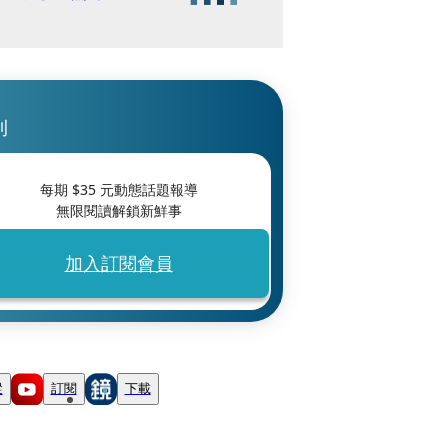
刊
每期 $
35
元動態話題報導
無限閱讀解鎖新鮮事
加入訂閱會員
蹤
訂閱
下載