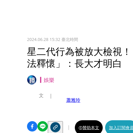
2024.06.28 15:32
臺北時間
星二代行為被放大檢視！
法釋懷」：長大才明白
娛樂
文
蕭雅玲
贊助本文
加入訂閱會