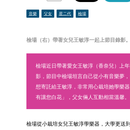
音樂
父女
星二代
檢場
檢場（右）帶著女兒王敏淳一起上節目錄影。
檢場近日帶著愛女王敏淳（香奈兒）上年
影，節目中檢場坦言自己從小有音樂夢，
想寄託給王敏淳，非常用心栽培她學樂器
有讓您白花」，父女倆人互動相當溫馨。
檢場從小栽培女兒王敏淳學樂器，大學更送