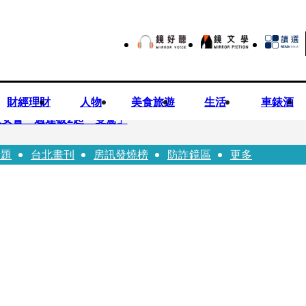
財經理財
人物
美食旅遊
生活
車錶酒
安警一週連破2起「雙駕」
話題
台北畫刊
房訊發燒榜
防詐鏡區
更多
夏浦洋組「神隊友」 邱以太、林亭莉熱血狂奔殺青淚崩
子告白「爸爸I LOVE YOU」 驚喜林志玲同步曝光父親節「披