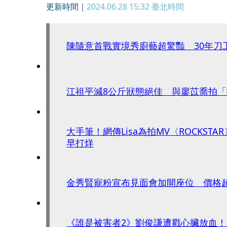
更新時間｜
2024.06.28 15:32
臺北時間
陳隨意首戰實境秀廚藝超驚豔 30年刀
江祖平減8公斤狀態絕佳 與廖苡喬拍
大手筆！網傳Lisa為拍MV〈ROCKST
早打烊
金秀賢寵粉宣布見面會加開座位 價格
《誰是被害者2》劉俊謙遭戳心臟放血