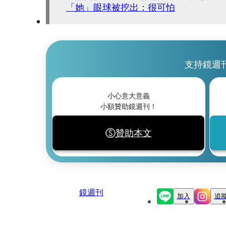
「她」眼球被挖出：很可怕
支持鏡週
小心意大意義
小額贊助鏡週刊！
贊助本文
鏡週刊
加入
追