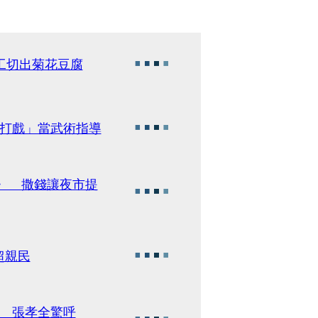
工切出菊花豆腐
「打戲」當武術指導
AR〉 撒錢讓夜市提
超親民
！ 張孝全驚呼