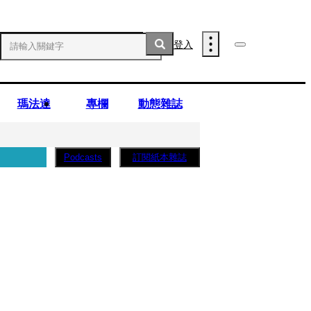
登入
瑪法達
專欄
動態雜誌
訂閱紙本雜誌
Podcasts
薩蛋糕」