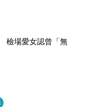
 檢場愛女認曾「無
員