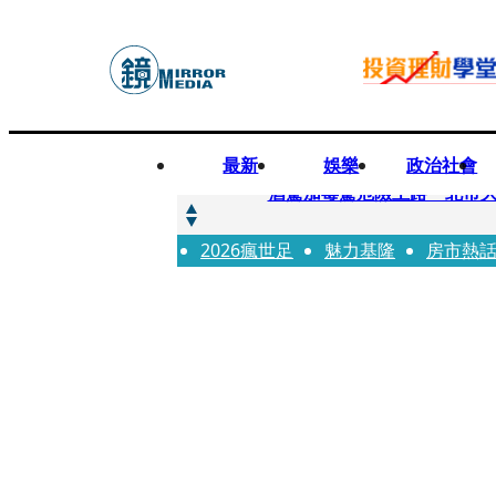
最新
娛樂
政治社會
快訊
酒駕加毒駕危險上路 北市大
2026瘋世足
快訊
魅力基隆
房市熱
Ozone黃文廷、FEniX
快訊
AKIRA台北唱到一半突收兒