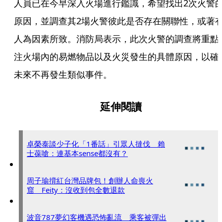
人員已在今早深入火場進行鑑識，希望找出2次火警
原因，並調查其2場火警彼此是否存在關聯性，或著
人為因素所致。消防局表示，此次火警的調查將重點
注火場內的易燃物品以及火災發生的具體原因，以確
未來不再發生類似事件。
延伸閱讀
卓榮泰談少子化「1番話」引眾人撻伐 賴
士葆嗆：連基本sense都沒有？
周子瑜揹紅台灣品牌包！創辦人命喪火
窟 Feity：沒收到包全數退款
波音787夢幻客機遇恐怖亂流 乘客被彈出