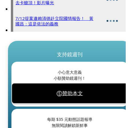
去卡艙頂！影片曝光
7/12提案邀賴清德赴立院國情報告！ 黃
國昌：這是依法的義務
支持鏡週刊
小心意大意義
小額贊助鏡週刊！
贊助本文
每期 $
35
元動態話題報導
無限閱讀解鎖新鮮事