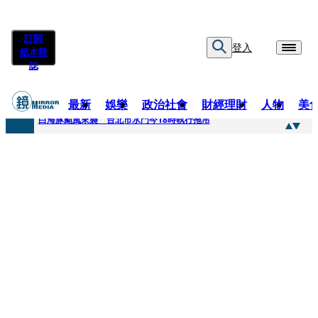
訂閱
登入
紙本雜
誌
最新
娛樂
政治社會
財經理財
人物
美
快訊
白海豚颱風來襲 台北市水門今18時執行拖吊
快訊
AKIRA台北唱到一半突收兒子告白「爸爸I LOVE YOU」 驚喜林志玲同步曝光父親節「披薩蛋糕」
快訊
獨家／TWICE Mina一進華山「天空秒變臉」！ONCE狂風暴雨死守 畫面曝光2.5萬人笑翻