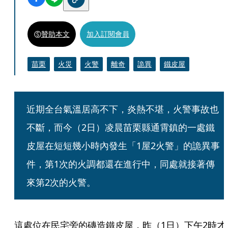
贊助本文
加入訂閱會員
苗栗
火災
火警
離奇
詭異
鐵皮屋
近期全台氣溫居高不下，炎熱不堪，火警事故也
不斷，而今（2日）凌晨苗栗縣通霄鎮的一處鐵
皮屋在短短幾小時內發生「1屋2火警」的詭異事
件，第1次的火調都還在進行中，同處就接著傳
來第2次的火警。
這處位在民宅旁的磚造鐵皮屋，昨（1日）下午2時才