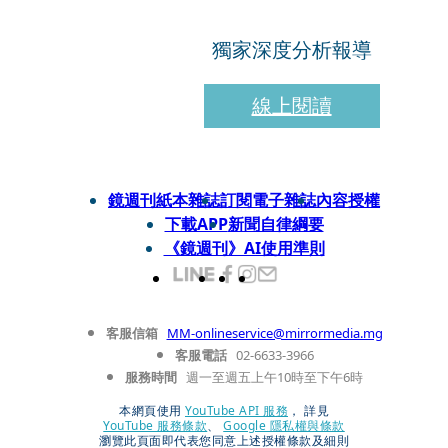
獨家深度分析報導
線上閱讀
鏡週刊紙本雜誌
訂閱電子雜誌
內容授權
下載APP
新聞自律綱要
《鏡週刊》AI使用準則
客服信箱
MM-onlineservice@mirrormedia.mg
客服電話
02-6633-3966
服務時間
週一至週五上午10時至下午6時
本網頁使用
YouTube API 服務
， 詳見
YouTube 服務條款
、
Google 隱私權與條款
瀏覽此頁面即代表您同意上述授權條款及細則