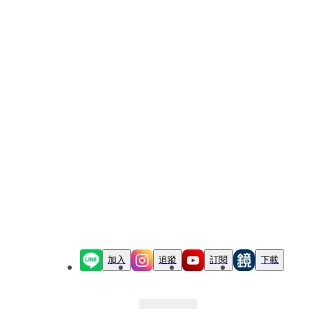
加入
追蹤
訂閱
下載