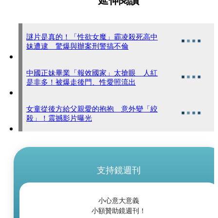
延伸閱讀
謎片是真的！「性欲女魔」霸凌殺死高中
妹遭逮 驚爆與辦案刑警搞不倫
中國正妹畢業「報效國家」太搶眼 人紅
是非多！被爆走後門、性愛照流出
女童從後方給父親愛的抱抱 意外變「絞
殺」！震撼影片曝光
支持鏡週刊
小心意大意義
小額贊助鏡週刊！