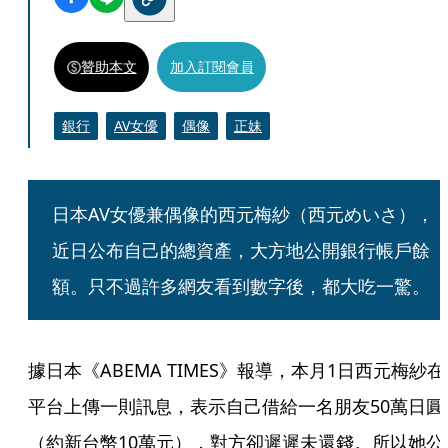
贊助本文
加入訂閱會員
銀行
AV女優
偶像
正妹
日本AV女優兼偶像的西元梅紗（西元めいさ），
近日公布自己的總資產，大方地公開銀行帳戶餘
額。只不過許多網友看到數字後，都大吃一驚。
據日本《ABEMA TIMES》報導，本月1日西元梅紗在
平台上傳一則訊息，表示自己借給一名朋友50萬日圓
（約新台幣10萬元），對方卻遲遲未還錢。所以她公