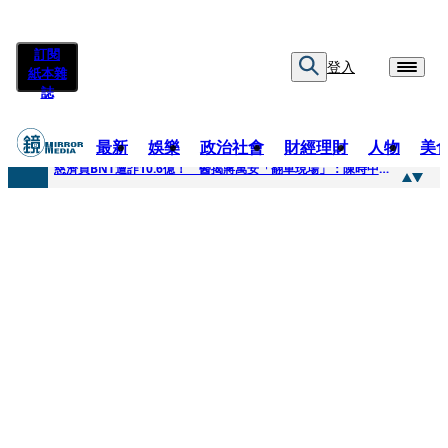
訂閱
登入
紙本雜
誌
最新
娛樂
政治社會
財經理財
人物
美
快訊
慈濟買BNT遭詐10.6億！ 醫揭蔣萬安「翻車現場」：陳時中當年是阻止被騙
快訊
慈濟挨詐十億／跟陳時中道歉？ 蔣萬安嗆：當時政府買夠疫苗民間就不用採購
快訊
員工建文陪睡機場爆紅！狂接20業配 Joeman幫算「買房頭期款」驚喊：換作我也想離職