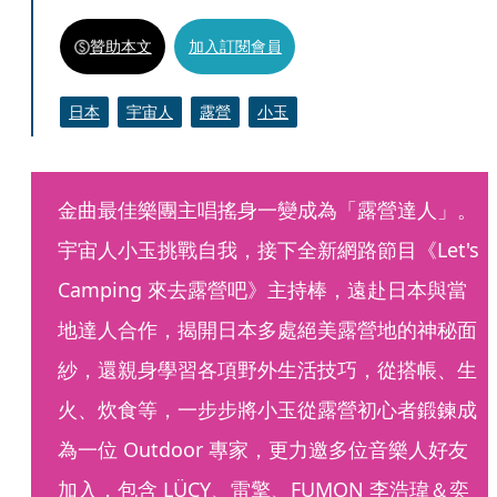
贊助本文
加入訂閱會員
日本
宇宙人
露營
小玉
金曲最佳樂團主唱搖身一變成為「露營達人」。
宇宙人小玉挑戰自我，接下全新網路節目《Let's 
Camping 來去露營吧》主持棒，遠赴日本與當
地達人合作，揭開日本多處絕美露營地的神秘面
紗，還親身學習各項野外生活技巧，從搭帳、生
火、炊食等，一步步將小玉從露營初心者鍛鍊成
為一位 Outdoor 專家，更力邀多位音樂人好友
加入，包含 LÜCY、雷擎、FUMON 李浩瑋＆奕