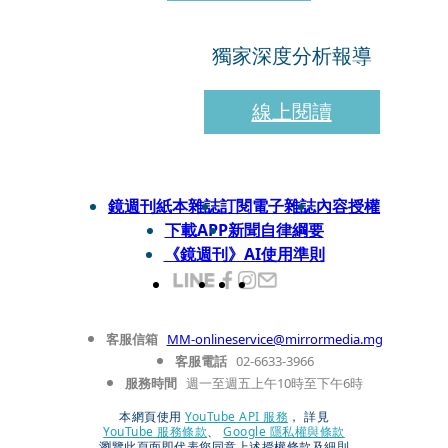
獨家深度分析報導
線上閱讀
鏡週刊紙本雜誌
訂閱電子雜誌
內容授權
下載APP
新聞自律綱要
《鏡週刊》AI使用準則
客服信箱
MM-onlineservice@mirrormedia.mg
客服電話
02-6633-3966
服務時間
週一至週五上午10時至下午6時
本網頁使用
YouTube API 服務
， 詳見
YouTube 服務條款
、
Google 隱私權與條款
瀏覽此頁面即代表您同意上述授權條款及細則