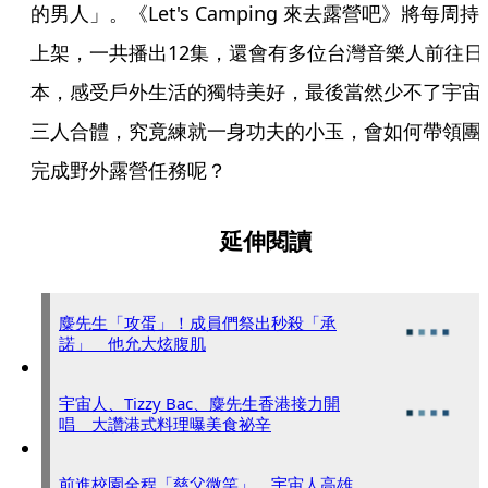
的男人」。《Let's Camping 來去露營吧》將每周持
上架，一共播出12集，還會有多位台灣音樂人前往日
本，感受戶外生活的獨特美好，最後當然少不了宇宙
三人合體，究竟練就一身功夫的小玉，會如何帶領團
完成野外露營任務呢？
延伸閱讀
麋先生「攻蛋」！成員們祭出秒殺「承
諾」 他允大炫腹肌
宇宙人、Tizzy Bac、麋先生香港接力開
唱 大讚港式料理曝美食祕辛
前進校園全程「慈父微笑」 宇宙人高雄