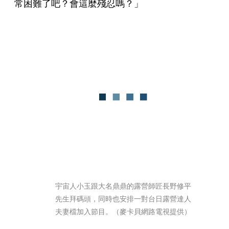
常困難了吧？會這麼殘忍嗎？」
宇宙人小玉跟大名鼎鼎的露營師匠長野修平
先生拜碼頭，同時也安排一對台日露營達人
夫妻檔加入節目。（麥卡貝網路電視提供）