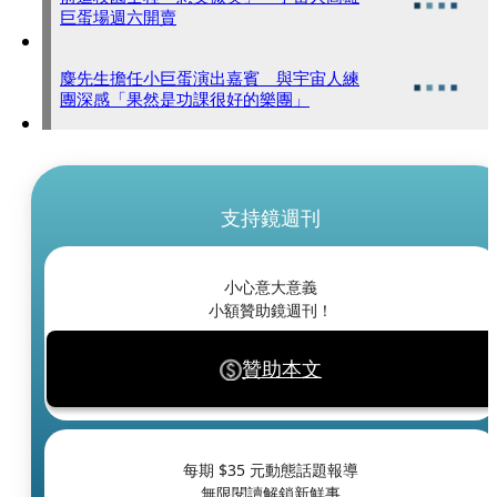
巨蛋場週六開賣
麋先生擔任小巨蛋演出嘉賓 與宇宙人練
團深感「果然是功課很好的樂團」
支持鏡週刊
小心意大意義
小額贊助鏡週刊！
贊助本文
每期 $
35
元動態話題報導
無限閱讀解鎖新鮮事