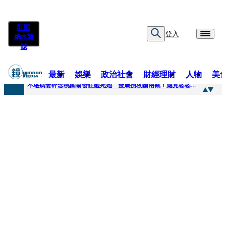
訂閱
登入
紙本雜
誌
最新
娛樂
政治社會
財經理財
人物
美
快訊
不堪病妻碎念桃園翁發狂砸死她 金屬拐杖斷兩截！媳見婆婆屍右臉全爛
快訊
廖峻中風前妻「父親節餵飯照顧」 兒曬溫馨背影感慨：不計前嫌的真愛
快訊
與AOP仲裁案二階段判斷出爐 藥華藥：財務、業務無重大影響