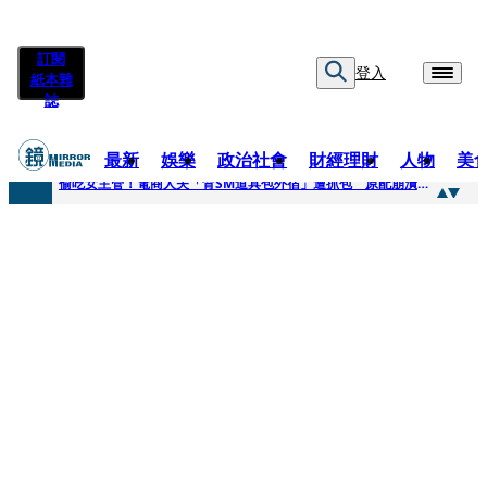
訂閱
登入
紙本雜
誌
最新
娛樂
政治社會
財經理財
人物
美
快訊
偷吃女主管！電商人夫「背SM道具包外宿」遭抓包 原配崩潰求償100萬：從未用過此類
快訊
狂曬柯文哲電子手環形象照 陳佩琪嗨喊太帥「每張都好看」：清清白白
快訊
人心惶惶 ！公所封橋罕請包公「夜斷陰府」幫亡魂伸冤 鹿谷小半天「今年接連3起墜橋」