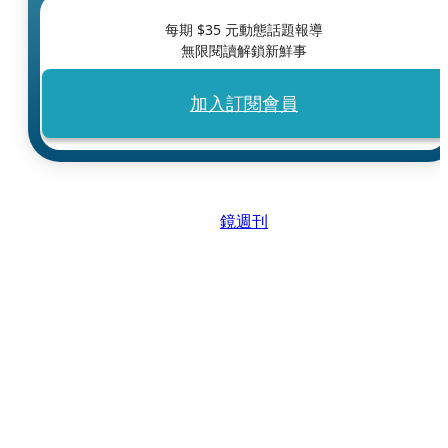
每期 $
35
元動態話題報導
無限閱讀解鎖新鮮事
加入訂閱會員
鏡週刊