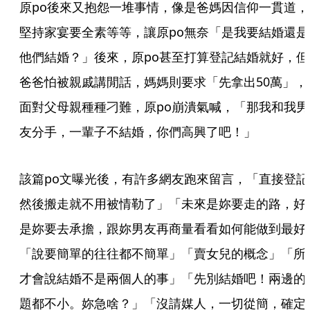
原po後來又抱怨一堆事情，像是爸媽因信仰一貫道，
堅持家宴要全素等等，讓原po無奈「是我要結婚還是
他們結婚？」後來，原po甚至打算登記結婚就好，但
爸爸怕被親戚講閒話，媽媽則要求「先拿出50萬」，
面對父母親種種刁難，原po崩潰氣喊，「那我和我男
友分手，一輩子不結婚，你們高興了吧！」
該篇po文曝光後，有許多網友跑來留言，「直接登記
然後搬走就不用被情勒了」「未來是妳要走的路，好
是妳要去承擔，跟妳男友再商量看看如何能做到最好
「說要簡單的往往都不簡單」「賣女兒的概念」「所
才會說結婚不是兩個人的事」「先別結婚吧！兩邊的
題都不小。妳急啥？」「沒請媒人，一切從簡，確定