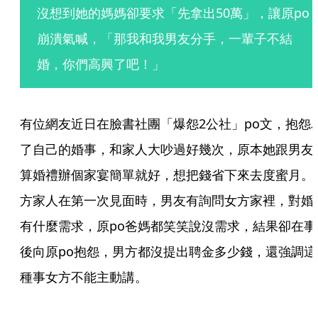
沒想到她的媽媽卻要求「先拿出50萬」，讓原po
崩潰氣喊，「那我和我男友分手，一輩子不結
婚，你們高興了吧！」
有位網友近日在臉書社團「爆怨2公社」po文，抱怨
了自己的婚事，和家人大吵過好幾次，原本她跟男友
算婚禮辦個家宴簡單就好，想把錢省下來去度蜜月。
方家人在第一次見面時，男友有詢問女方家裡，對婚
有什麼需求，原po爸媽都笑笑說沒需求，結果卻在事
後向原po抱怨，男方都沒提出聘金多少錢，還強調這
種事女方不能主動講。