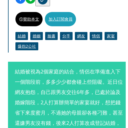
贊助本文
加入訂閱會員
結婚
婚姻
臉書
分手
網友
情侶
家宴
爆怨2公社
結婚被視為2個家庭的結合，情侶在準備進入下
一個階段前，多多少少都會碰上些阻礙。近日位
網友抱怨，自己跟男友交往6年多，已處於論及
婚嫁階段，2人打算辦簡單的家宴就好，想把錢
省下來度蜜月，不過她的母親卻各種刁難，甚至
還嫌男友沒有錢，後來2人打算改成登記結婚，