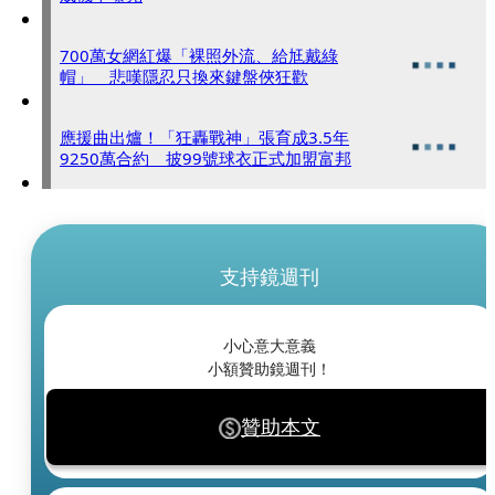
700萬女網紅爆「裸照外流、給尪戴綠
帽」 悲嘆隱忍只換來鍵盤俠狂歡
應援曲出爐！「狂轟戰神」張育成3.5年
9250萬合約 披99號球衣正式加盟富邦
支持鏡週刊
小心意大意義
小額贊助鏡週刊！
贊助本文