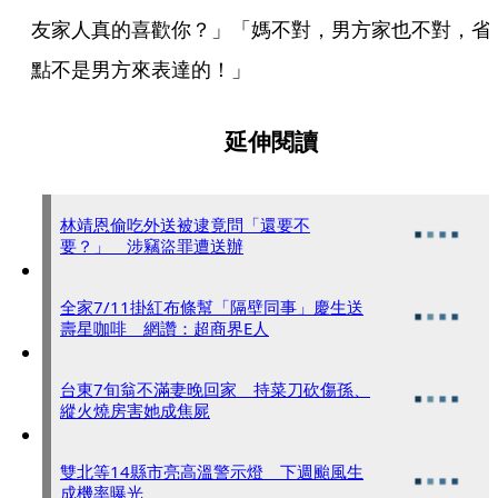
友家人真的喜歡你？」「媽不對，男方家也不對，省
點不是男方來表達的！」
延伸閱讀
林靖恩偷吃外送被逮竟問「還要不
要？」 涉竊盜罪遭送辦
全家7/11掛紅布條幫「隔壁同事」慶生送
壽星咖啡 網讚：超商界E人
台東7旬翁不滿妻晚回家 持菜刀砍傷孫、
縱火燒房害她成焦屍
雙北等14縣市亮高溫警示燈 下週颱風生
成機率曝光