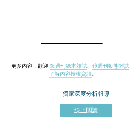
更多內容，歡迎
鏡週刊紙本雜誌
、
鏡週刊動態雜誌
了解內容授權資訊
。
獨家深度分析報導
線上閱讀