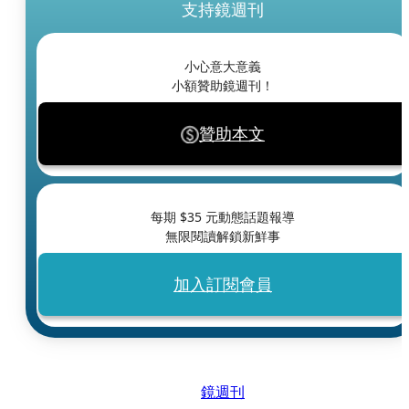
支持鏡週刊
小心意大意義
小額贊助鏡週刊！
贊助本文
每期 $
35
元動態話題報導
無限閱讀解鎖新鮮事
加入訂閱會員
鏡週刊