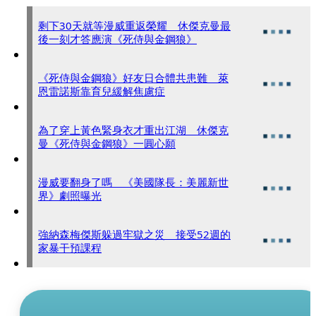
剩下30天就等漫威重返榮耀 休傑克曼最
後一刻才答應演《死侍與金鋼狼》
《死侍與金鋼狼》好友日合體共患難 萊
恩雷諾斯靠育兒緩解焦慮症
為了穿上黃色緊身衣才重出江湖 休傑克
曼《死侍與金鋼狼》一圓心願
漫威要翻身了嗎 《美國隊長：美麗新世
界》劇照曝光
強納森梅傑斯躲過牢獄之災 接受52週的
家暴干預課程