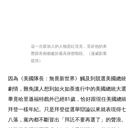
這一次新加入的人物是紅浩克，至於他的來
歷跟長相都處於最高保密階段。（漫威影業
提供）
因為《美國隊長：無畏新世界》觸及到競選美國總統
劇情，難免讓人想到如火如荼進行中的美國總統大選
畢竟哈里遜福特戲外已經81歲，恰好跟現任美國總統
拜登一樣年紀。只是拜登從選舉辯論以來就表現得七
八落，黨內都不斷冒出「拜託不要再選了」的聲浪。