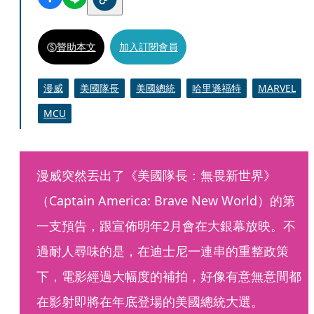
贊助本文
加入訂閱會員
漫威
美國隊長
美國總統
哈里遜福特
MARVEL
MCU
漫威突然丟出了《美國隊長：無畏新世界》
（Captain America: Brave New World）的第
一支預告，跟宣佈明年2月會在大銀幕放映。不
過耐人尋味的是，在迪士尼一連串的重整政策
下，電影經過大幅度的補拍，好像有意無意間都
在影射即將在年底登場的美國總統大選。