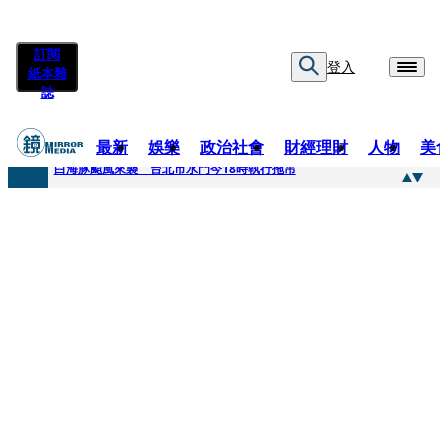
訂閱
登入
紙本雜
誌
最新
娛樂
政治社會
財經理財
人物
美
快訊
白海豚颱風來襲 台北市水門今18時執行拖吊
快訊
AKIRA台北唱到一半突收兒子告白「爸爸I LOVE YOU」 驚喜林志玲同步曝光父親節「披薩蛋糕」
快訊
獨家／TWICE Mina一進華山「天空秒變臉」！ONCE狂風暴雨死守 畫面曝光2.5萬人笑翻