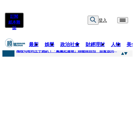
訂閱
登入
紙本雜
誌
最新
娛樂
政治社會
財經理財
人物
美
快訊
梅根勾哈利王子跑趴！「戴黛妃遺物」頭碰頭自拍 甜蜜放閃搶鏡
快訊
老翁菜園突失聯！媳婦急報案 警今擴大搜索「不排除墜溪」
快訊
姜厚任小24歲女友遭起底！爆二度改姓恐違法 專家揪「3歲認老公」盲點嘆：超出玄學