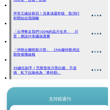
拜登又確診新冠！流鼻涕還乾咳 取消行
程開始自我隔離
「台灣奪走我們100%的晶片生意」 川
普：應該付美國保護費
「伊朗企圖暗殺川普」 CNN爆特勤局近
期曾接獲線報
39歲任副手！范斯曾批川普白癡、不道
德 私下比喻他為「希特勒」
支持鏡週刊