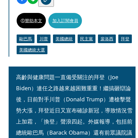
贊助本文
加入訂閱會員
歐巴馬
川普
美國總統
民主黨
裴洛西
拜登
美國總統大選
高齡與健康問題一直備受關注的拜登（Joe 
Biden）連任之路越來越困難重重！繼搞砸辯論
後，日前對手川普（Donald Trump）遭槍擊聲
勢大漲，拜登近日又宣布確診新冠，導致情況雪
上加霜，「換登」聲浪四起。外媒報導，包括前
總統歐巴馬（Barack Obama）還有前眾議院議