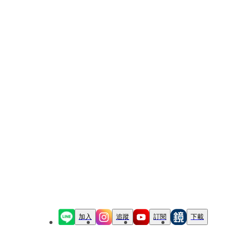
加入
追蹤
訂閱
下載