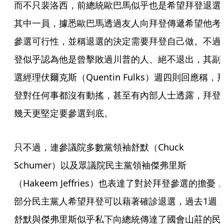
而不只裴洛西，前總統歐巴馬似乎也是希望拜登退選
其中一員，據悉歐巴馬透過友人向拜登傳遞希望他考
參選可行性，並稱退選的決定需要拜登自己做。不過
登似乎認為他是曾擊敗過川普的人、絕不退出，其副
選經理伏爾克斯（Quentin Fulks）週四則回應稱，
登對任何事都沒有動搖，甚至有內部人士透露，拜登
幾天更堅定要參選到底。
只不過，連參議院多數黨領袖舒默（Chuck 
Schumer）以及眾議院民主黨領袖傑弗里斯
（Hakeem Jeffries）也表達了對於拜登參選的擔憂
部分民主黨人希望拜登可以藉著確診退選，過去1週
舒默與傑弗里斯似乎私下向總統傳達了國會山莊的民