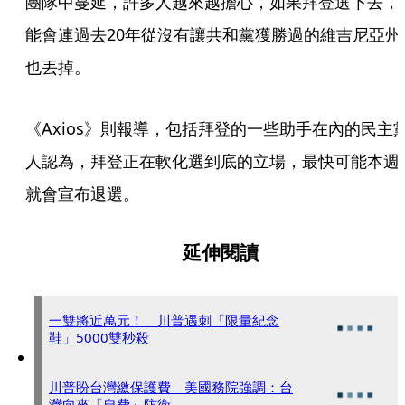
團隊中蔓延，許多人越來越擔心，如果拜登選下去，
能會連過去20年從沒有讓共和黨獲勝過的維吉尼亞州
也丟掉。
《Axios》則報導，包括拜登的一些助手在內的民主
人認為，拜登正在軟化選到底的立場，最快可能本週
就會宣布退選。
延伸閱讀
一雙將近萬元！ 川普遇刺「限量紀念
鞋」5000雙秒殺
川普盼台灣繳保護費 美國務院強調：台
灣向來「自費」防衛