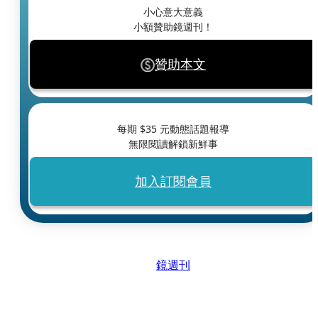
小心意大意義
小額贊助鏡週刊！
贊助本文
每期 $
35
元動態話題報導
無限閱讀解鎖新鮮事
加入訂閱會員
鏡週刊