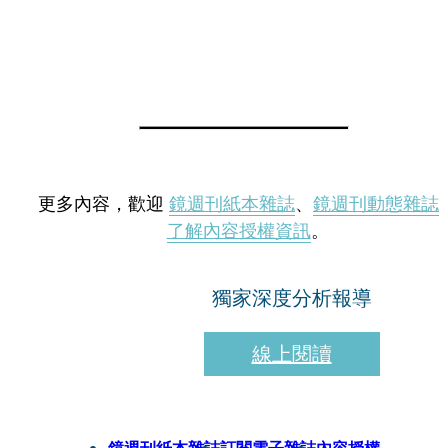
更多內容，歡迎
鏡週刊紙本雜誌
、
鏡週刊動態雜誌
了解內容授權資訊
。
獨家深度分析報導
線上閱讀