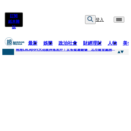
訂閱
登入
紙本雜
誌
最新
娛樂
政治社會
財經理財
人物
美
快訊
南港LaLaport天花板掉落意外！女客疑遭砸傷 北市建管處開罰30萬
快訊
川普又出招！多晶矽產品課15%關稅12月生效 經濟部回應了
快訊
美伊衝突要注意！ 台塑四寶7月營收齊揚股價抗跌