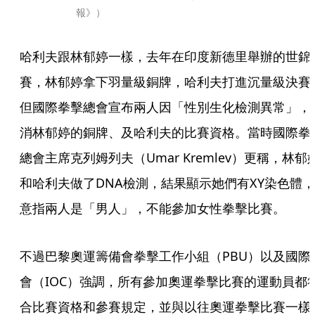
報》）
哈利夫跟林郁婷一樣，去年在印度新德里舉辦的世錦
賽，林郁婷拿下羽量級銅牌，哈利夫打進沉量級決賽
但國際拳擊總會宣布兩人因「性別生化檢測異常」，
消林郁婷的銅牌、及哈利夫的比賽資格。當時國際拳
總會主席克列姆列夫（Umar Kremlev）更稱，林郁
和哈利夫做了DNA檢測，結果顯示她們有XY染色體，
意指兩人是「男人」，不能參加女性拳擊比賽。
不過巴黎奧運籌備會拳擊工作小組（PBU）以及國際
會（IOC）強調，所有參加奧運拳擊比賽的運動員都
合比賽資格和參賽規定，並與以往奧運拳擊比賽一樣