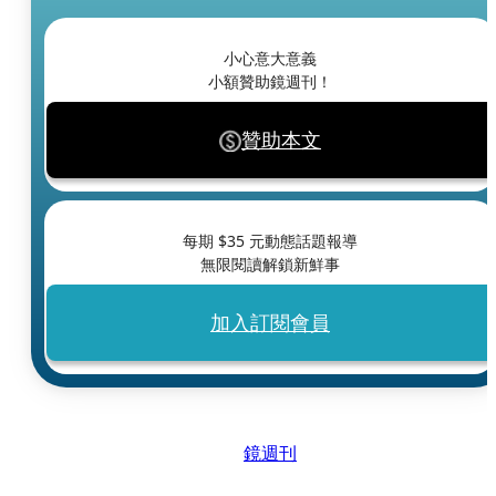
小心意大意義
小額贊助鏡週刊！
贊助本文
每期 $
35
元動態話題報導
無限閱讀解鎖新鮮事
加入訂閱會員
鏡週刊