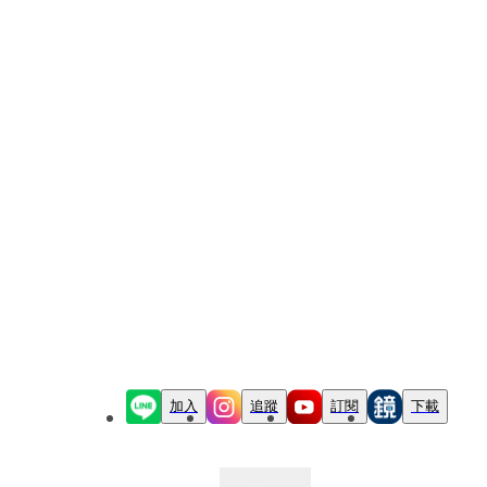
加入
追蹤
訂閱
下載
最新文章