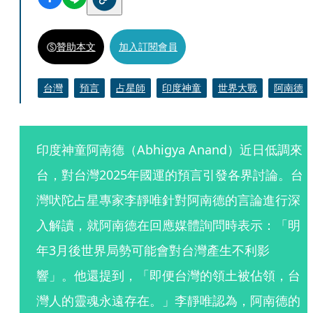
贊助本文
加入訂閱會員
台灣
預言
占星師
印度神童
世界大戰
阿南德
印度神童阿南德（Abhigya Anand）近日低調來
台，對台灣2025年國運的預言引發各界討論。台
灣吠陀占星專家李靜唯針對阿南德的言論進行深
入解讀，就阿南德在回應媒體詢問時表示：「明
年3月後世界局勢可能會對台灣產生不利影
響」。他還提到，「即便台灣的領土被佔領，台
灣人的靈魂永遠存在。」李靜唯認為，阿南德的