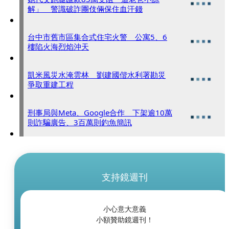
解」 警識破詐團伎倆保住血汗錢
台中市舊市區集合式住宅火警 公寓5、6
樓陷火海烈焰沖天
凱米風災水淹雲林 劉建國偕水利署勘災
爭取重建工程
刑事局與Meta、Google合作 下架逾10萬
則詐騙廣告、3百萬則釣魚簡訊
支持鏡週刊
小心意大意義
小額贊助鏡週刊！