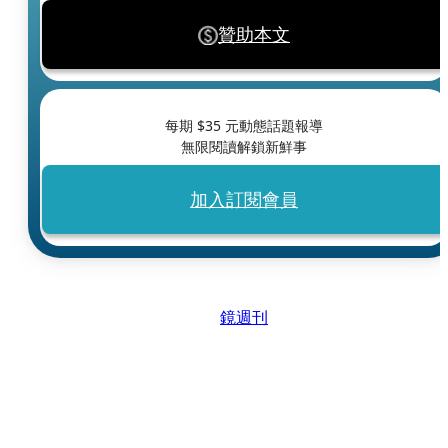
贊助本文
每期 $
35
元動態話題報導
無限閱讀解鎖新鮮事
加入訂閱會員
鏡週刊