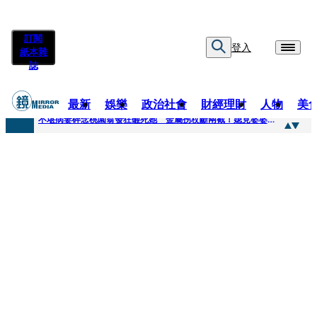
訂閱
登入
紙本雜
誌
最新
娛樂
政治社會
財經理財
人物
美
快訊
不堪病妻碎念桃園翁發狂砸死她 金屬拐杖斷兩截！媳見婆婆屍右臉全爛
快訊
廖峻中風前妻「父親節餵飯照顧」 兒曬溫馨背影感慨：不計前嫌的真愛
快訊
與AOP仲裁案二階段判斷出爐 藥華藥：財務、業務無重大影響