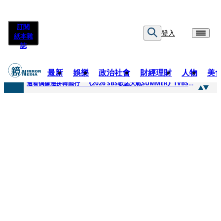
訂閱
登入
紙本雜
誌
最新
娛樂
政治社會
財經理財
人物
美
快訊
邊看偶像邊拚韓國行 《2026 SBS歌謠大戰SUMMER》TVBS直播祭追星福利
快訊
代誌大條火急跳船？ 宏碁派任李文詳接掌兆基屋管2天就喊撤出！
快訊
一句「請回去坐好」 特教生持斷掃把戳女代課老師眼睛大失血近失明