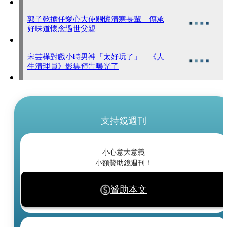
郭子乾擔任愛心大使關懷清寒長輩 傳承
好味道懷念過世父親
宋芸樺對戲小時男神「太好玩了」 《人
生清理員》影集預告曝光了
支持鏡週刊
小心意大意義
小額贊助鏡週刊！
贊助本文