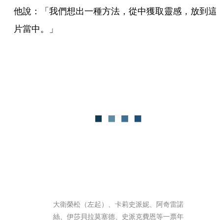
他說：「我們想出一種方法，從中獲取靈感，放到這
片當中。」
大衛榮松（左起）、卡莉史派妮、阿奇雷諾
絲、伊莎貝拉莫塞德、史派克費恩等一票年