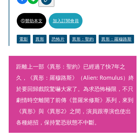
贊助本文
加入訂閱會員
電影
異形
恐怖片
異形：聖約
異形：羅穆路斯
距離上一部《異形：聖約》已經過了快7年之
久，《異形：羅穆路斯》（Alien: Romulus）終
於要回歸戲院驚嚇大家了。為求恐怖極限，不只
劇情時空離開了前傳《普羅米修斯》系列，來到
《異形》與《異形2》之間，演員跟導演也使出
各種絕招，保持驚恐狀態不中斷。