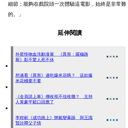
細節；能夠在戲院頭一次體驗這電影，始終是非常難
的。」
延伸閱讀
外星怪物血洗動漫展 《異形：羅穆路
斯》影不驚人死不休
想邊看《異形》邊吃爆米花嗎？ 這款爆
米花桶要不要
《全員請上車》傳收視不佳收攤？ 主持
人黃豪平鬆口回應了
李程彬《成功路上》脾氣變暴躁 與王識
賢詮釋父子情