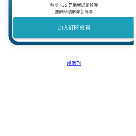
每期 $
35
元動態話題報導
無限閱讀解鎖新鮮事
加入訂閱會員
鏡週刊