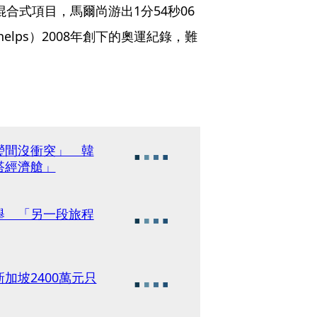
混合式項目，馬爾尚游出1分54秒06
helps）2008年創下的奧運紀錄，難
。
瑩間沒衝突」 韓
搭經濟艙」
舉 「另一段旅程
加坡2400萬元只