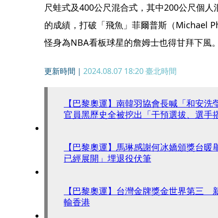
尺蛙式及400公尺混合式，其中200公尺個人
的成績，打破「飛魚」菲爾普斯（Michael P
怪身為NBA看板球星的詹姆士也得甘拜下風
更新時間｜
2024.08.07 18:20
臺北時間
【巴黎奧運】南韓羽協會長喊「和安洗
官員黑歷史全被挖出「干預選拔、選手
【巴黎奧運】馬琳感謝何冰嬌頒獎台暖
已經展開」埋退役伏筆
【巴黎奧運】台灣金牌獎金世界第三 新
輸香港