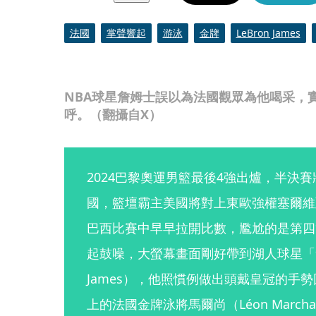
法國
掌聲響起
游泳
金牌
LeBron James
NBA球星詹姆士誤以為法國觀眾為他喝采，
呼。（翻攝自X）
2024巴黎奧運男籃最後4強出爐，半決
國，籃壇霸主美國將對上東歐強權塞爾維
巴西比賽中早早拉開比數，尷尬的是第四
起鼓噪，大螢幕畫面剛好帶到湖人球星「詹皇
James），他照慣例做出頭戴皇冠的手
上的法國金牌泳將馬爾尚（Léon Marc