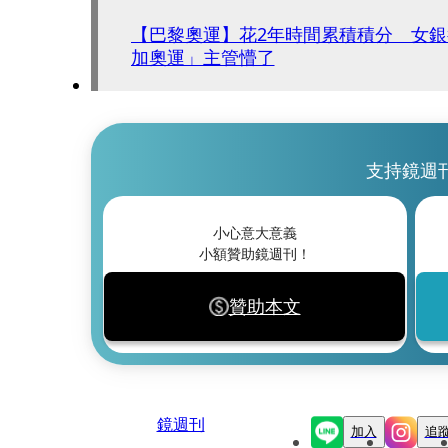
【巴黎奧運】花2年時間累積積分 女
加奧運」主管懵了
支持鏡週
小心意大意義
小額贊助鏡週刊！
贊助本文
鏡週刊
加入
追