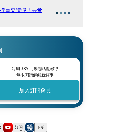
銀行員突請假「去參
刊
每期 $
35
元動態話題報導
無限閱讀解鎖新鮮事
加入訂閱會員
蹤
訂閱
下載