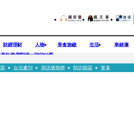
財經理財
人物
美食旅遊
生活
車錶酒
平看好微電網推一站式方案
話題
台北畫刊
房訊發燒榜
防詐鏡區
更多
兒少未來帳戶 政院放話：將採必要憲政作為
ian系列 「give love」成今夏最暖時尚宣言