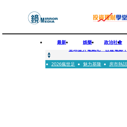
最新
娛樂
政治社會
快訊
全球提升電氣化 台達電鄭
2026瘋世足
快訊
魅力基隆
房市熱
又要不副署？立院三讀藍白
快訊
agnès b.推Humanitar