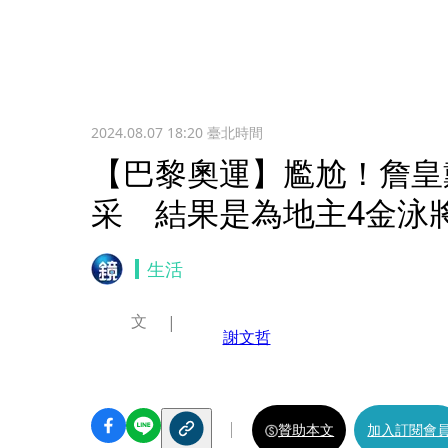
2024.08.07 18:20
臺北時間
【巴黎奧運】尷尬！詹皇
采 結果是為地主4金泳
生活
文
謝文哲
贊助本文
加入訂閱會