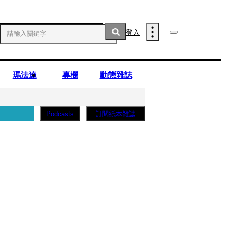
登入
瑪法達
專欄
動態雜誌
訂閱紙本雜誌
Podcasts