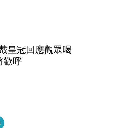
戴皇冠回應觀眾喝
將歡呼
員