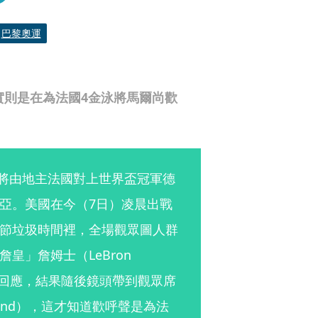
巴黎奧運
實則是在為法國4金泳將馬爾尚歡
賽將由地主法國對上世界盃冠軍德
亞。美國在今（7日）凌晨出戰
節垃圾時間裡，全場觀眾圖人群
」詹姆士（LeBron 
勢回應，結果隨後鏡頭帶到觀眾席
hand），這才知道歡呼聲是為法