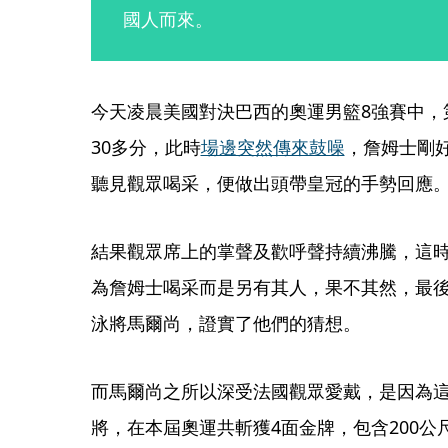
國人而來。
今天凌晨美國對決巴西的奧運男籃8強賽中，
30多分，此時
場邊突然傳來鼓噪
，詹姆士剛
聽見觀眾喝采，便做出頭帶皇冠的手勢回應
結果觀眾席上的掌聲及歡呼聲持續沸騰，這
為詹姆士喝采而是另有其人，果不其然，最
泳將馬爾尚，證實了他們的猜想。
而馬爾尚之所以深受法國觀眾愛戴，是因為這
將，在本屆奧運共斬獲4面金牌，包含200公尺