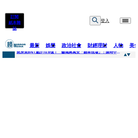
訂閱
登入
紙本雜
誌
最新
娛樂
政治社會
財經理財
人物
美
快訊
慈濟買BNT遭詐10.6億！ 醫揭蔣萬安「翻車現場」：陳時中當年是阻止被騙
快訊
慈濟挨詐十億／跟陳時中道歉？ 蔣萬安嗆：當時政府買夠疫苗民間就不用採購
快訊
員工建文陪睡機場爆紅！狂接20業配 Joeman幫算「買房頭期款」驚喊：換作我也想離職