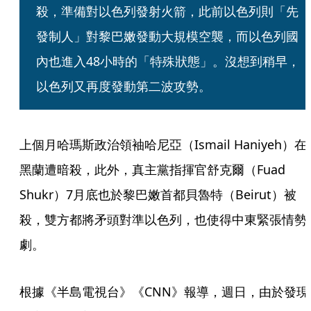
殺，準備對以色列發射火箭，此前以色列則「先
發制人」對黎巴嫩發動大規模空襲，而以色列國
內也進入48小時的「特殊狀態」。沒想到稍早，
以色列又再度發動第二波攻勢。
上個月哈瑪斯政治領袖哈尼亞（Ismail Haniyeh）在
黑蘭遭暗殺，此外，真主黨指揮官舒克爾（Fuad 
Shukr）7月底也於黎巴嫩首都貝魯特（Beirut）被
殺，雙方都將矛頭對準以色列，也使得中東緊張情勢
劇。
根據《半島電視台》《CNN》報導，週日，由於發現