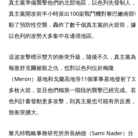
真主黨準備襲擊他們的北部地區，以色列先發制人，
真主黨開攻前半小時派出100架戰鬥機對黎巴嫩南部
動了預防性空襲，轟炸了數千個真主黨的火箭筒，據
以色列的攻勢大多集中在邊境地區。
這波攻擊標示雙方的衝突升級，隨後不久，真主黨為
報復舒克爾被殺之仇，也對以色列位於梅隆
（Meron）基地和戈蘭高地等11個軍事基地發射了32
多枚火箭，並且他們稱第一階段的襲擊已經完成。若
色列計畫發動更多攻擊，則真主黨也可能有所反應，
致衝突擴大。
黎凡特戰略事務研究所所長納德（Sami Nader）分