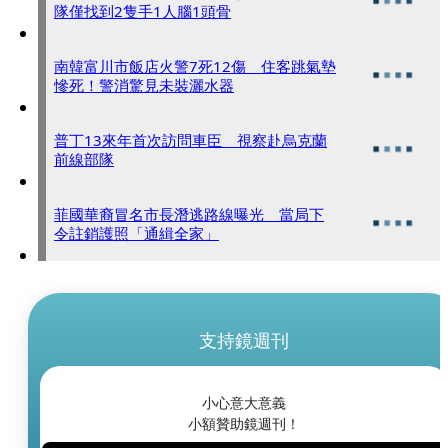
隊僅找到2隻手1人腦1頭骨
南韓富川市飯店火警7死12傷 住客跳氣墊
慘死！警消驚見未裝灑水器
普丁13來年首次訪問車臣 視察赴烏克蘭
前線部隊
菲國華裔冒名市長潛逃路線曝光 當局下
令註銷護照「通緝全家」
支持鏡週刊
小心意大意義
小額贊助鏡週刊！