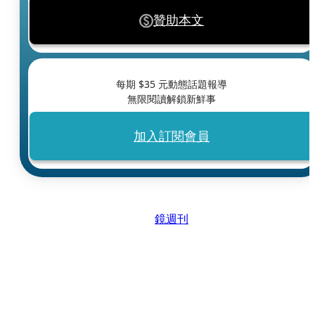
贊助本文
每期 $
35
元動態話題報導
無限閱讀解鎖新鮮事
加入訂閱會員
鏡週刊