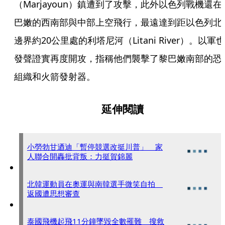
（Marjayoun）鎮遭到了攻擊，此外以色列戰機還在
巴嫩的西南部與中部上空飛行，最遠達到距以色列北
邊界約20公里處的利塔尼河（Litani River）。以軍也
發聲證實再度開攻，指稱他們襲擊了黎巴嫩南部的恐
組織和火箭發射器。
延伸閱讀
小勞勃甘迺迪「暫停競選改挺川普」 家
人聯合開轟批背叛：力挺賀錦麗
北韓運動員在奧運與南韓選手微笑自拍
返國遭思想審查
泰國飛機起飛11分鐘墜毀全數罹難 搜救