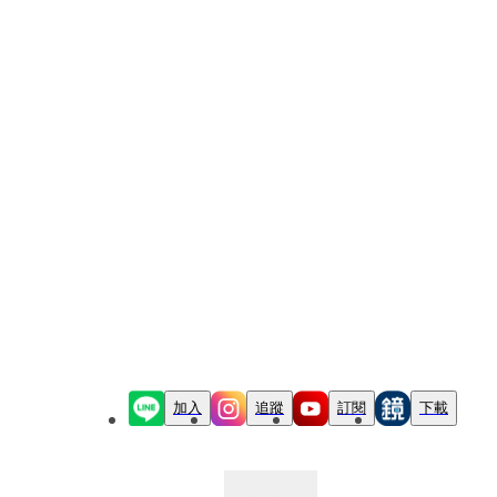
加入
追蹤
訂閱
下載
最新文章