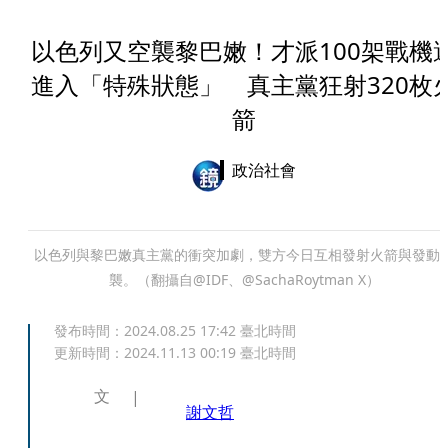
以色列又空襲黎巴嫩！才派100架戰機
進入「特殊狀態」 真主黨狂射320枚
箭
政治社會
以色列與黎巴嫩真主黨的衝突加劇，雙方今日互相發射火箭與發動
襲。（翻攝自@IDF、@SachaRoytman X）
發布時間：
2024.08.25 17:42
臺北時間
更新時間：
2024.11.13 00:19
臺北時間
文
謝文哲