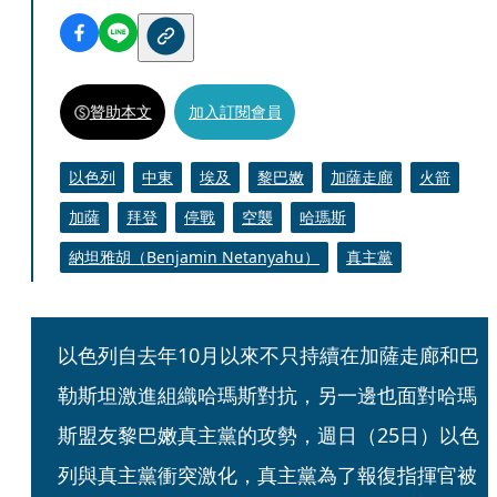
贊助本文
加入訂閱會員
以色列
中東
埃及
黎巴嫩
加薩走廊
火箭
加薩
拜登
停戰
空襲
哈瑪斯
納坦雅胡（Benjamin Netanyahu）
真主黨
以色列自去年10月以來不只持續在加薩走廊和巴
勒斯坦激進組織哈瑪斯對抗，另一邊也面對哈瑪
斯盟友黎巴嫩真主黨的攻勢，週日（25日）以色
列與真主黨衝突激化，真主黨為了報復指揮官被