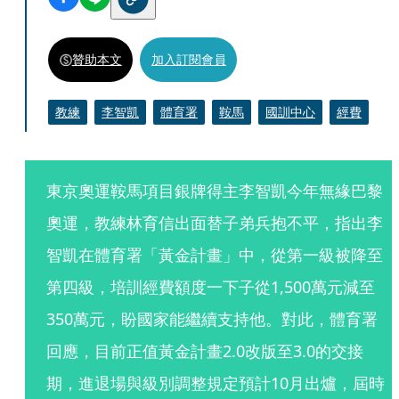
贊助本文
加入訂閱會員
教練
李智凱
體育署
鞍馬
國訓中心
經費
東京奧運鞍馬項目銀牌得主李智凱今年無緣巴黎
奧運，教練林育信出面替子弟兵抱不平，指出李
智凱在體育署「黃金計畫」中，從第一級被降至
第四級，培訓經費額度一下子從1,500萬元減至
350萬元，盼國家能繼續支持他。對此，體育署
回應，目前正值黃金計畫2.0改版至3.0的交接
期，進退場與級別調整規定預計10月出爐，屆時