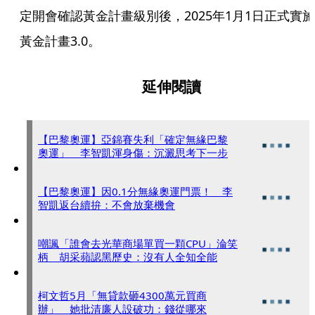
定開會確認黃金計畫級別後，2025年1月1日正式實施
黃金計畫3.0。
延伸閱讀
【巴黎奧運】亞錦賽失利「確定無緣巴黎
奧運」 李智凱渾身傷：沉澱思考下一步
【巴黎奧運】因0.1分無緣奧運門票！ 李
智凱返台續拚：不會放棄機會
嘲諷「誰會去光華商場單買一顆CPU」淪笑
柄 胡采蘋認黑歷史：沒有人全知全能
柯文哲5月「無貸款砸4300萬元買商
辦」 她批清廉人設破功：錢從哪來