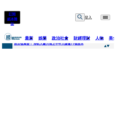
訂閱
登入
紙本雜
誌
最新
娛樂
政治社會
財經理財
人物
美
快訊
股后值萬金！ 滑軌大廠川湖上半年大賺逾11個股本
快訊
詐騙慈濟10億元佣金案 中院裁定女律師4人羈押禁見1人交保
快訊
國民黨控台糖董事「綠友友」點名陳其邁 高市府駁斥：毫無事實依據