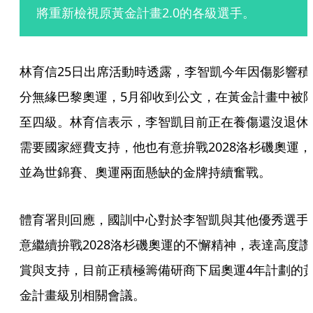
將重新檢視原黃金計畫2.0的各級選手。
林育信25日出席活動時透露，李智凱今年因傷影響積
分無緣巴黎奧運，5月卻收到公文，在黃金計畫中被
至四級。林育信表示，李智凱目前正在養傷還沒退休
需要國家經費支持，他也有意拚戰2028洛杉磯奧運，
並為世錦賽、奧運兩面懸缺的金牌持續奮戰。
體育署則回應，國訓中心對於李智凱與其他優秀選手
意繼續拚戰2028洛杉磯奧運的不懈精神，表達高度讚
賞與支持，目前正積極籌備研商下屆奧運4年計劃的
金計畫級別相關會議。