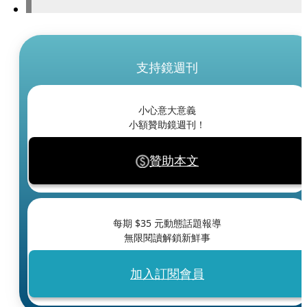
支持鏡週刊
小心意大意義
小額贊助鏡週刊！
贊助本文
每期 $
35
元動態話題報導
無限閱讀解鎖新鮮事
加入訂閱會員